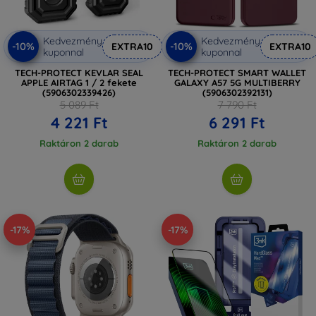
Kedvezmény
Kedvezmény
-10%
-10%
EXTRA10
EXTRA10
kuponnal
kuponnal
TECH-PROTECT KEVLAR SEAL
TECH-PROTECT SMART WALLET
APPLE AIRTAG 1 / 2 fekete
GALAXY A57 5G MULTIBERRY
(5906302339426)
(5906302392131)
5 089 Ft
7 790 Ft
4 221 Ft
6 291 Ft
Raktáron 2 darab
Raktáron 2 darab
-17%
-17%