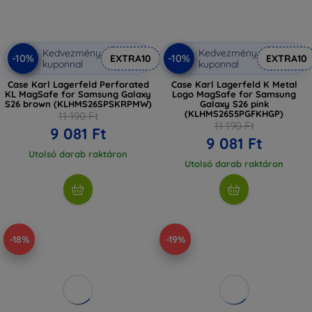
Kedvezmény
Kedvezmény
-10%
-10%
EXTRA10
EXTRA10
kuponnal
kuponnal
Case Karl Lagerfeld Perforated
Case Karl Lagerfeld K Metal
KL MagSafe for Samsung Galaxy
Logo MagSafe for Samsung
S26 brown (KLHMS26SPSKRPMW)
Galaxy S26 pink
(KLHMS26S5PGFKHGP)
11 190 Ft
11 190 Ft
9 081 Ft
9 081 Ft
Utolsó darab raktáron
Utolsó darab raktáron
-18%
-19%