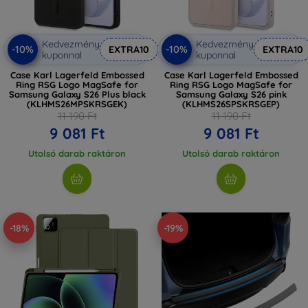
Kedvezmény
Kedvezmény
-10%
-10%
EXTRA10
EXTRA10
kuponnal
kuponnal
Case Karl Lagerfeld Embossed
Case Karl Lagerfeld Embossed
Ring RSG Logo MagSafe for
Ring RSG Logo MagSafe for
Samsung Galaxy S26 Plus black
Samsung Galaxy S26 pink
(KLHMS26MPSKRSGEK)
(KLHMS26SPSKRSGEP)
11 190 Ft
11 190 Ft
9 081 Ft
9 081 Ft
Utolsó darab raktáron
Utolsó darab raktáron
-18%
-19%