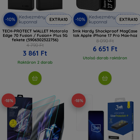
Kedvezmény
Kedvezmény
-10%
-10%
EXTRA10
EXTRA10
kuponnal
kuponnal
TECH-PROTECT WALLET Motorola
3mk Hardy Shockproof MagCase
Edge 70 Fusion / Fusion+ Plus 5G
tok Apple iPhone 17 Pro Max-hoz
fekete (5906302322756)
8 090 Ft
4 790 Ft
6 651 Ft
3 861 Ft
Utolsó darab raktáron
Raktáron 2 darab
-18%
-18%