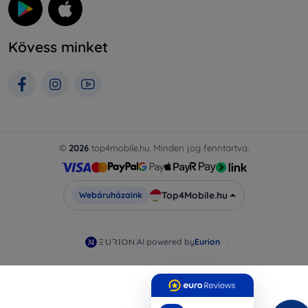
Kövess minket
©
2026
top4mobile.hu. Minden jog fenntartva.
Top4Mobile.hu
Webáruházaink
AI powered by
Eurion