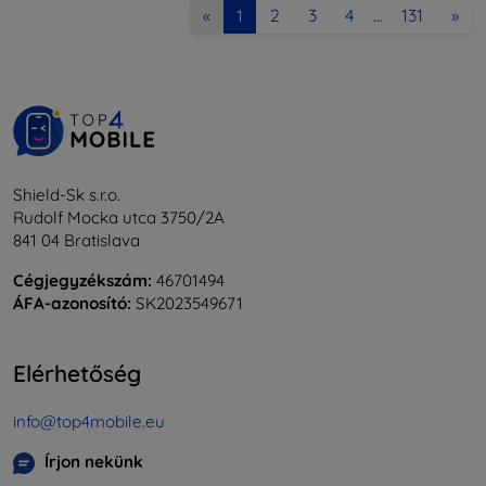
2
3
4
131
»
«
1
…
Shield-Sk s.r.o.
Rudolf Mocka utca 3750/2A
841 04 Bratislava
Cégjegyzékszám:
46701494
ÁFA-azonosító:
SK2023549671
Elérhetőség
info@top4mobile.eu
Írjon nekünk