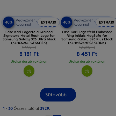
Kedvezmény
Kedvezmény
-10%
-10%
EXTRA10
EXTRA10
kuponnal
kuponnal
Case Karl Lagerfeld Grained
Case Karl Lagerfeld Embossed
Signature Metal Resin Logo for
Ring Initials MagSafe for
Samsung Galaxy S26 Ultra black
Samsung Galaxy S26 Plus black
(KLHCS26LPGFKSRSK)
(KLHMS26MPGFKLRDK)
9 990 Ft
10 390 Ft
8 181 Ft
8 451 Ft
Utolsó darab raktáron
Utolsó darab raktáron
30
további...
1
-
30
Összes találat
3929
.