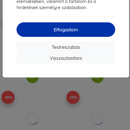
elemzésében, valamint a tartalom és a
hirdetések személyre szabásában.
Kedvezmény
Kedvezmény
-10%
-10%
EXTRA10
EXTRA10
kuponnal
kuponnal
Elfogadom
Spigen Thin Fit 360, frost black -
Spigen Tesla Front Emblem, black
Nintendo Switch 2 (ACS10487)
- Tesla Model Y(Juniper)
(ACP11155)
10 790 Ft
9 990 Ft
Testreszabás
8 721 Ft
8 181 Ft
Visszautasítani
Utolsó darab raktáron
Utolsó darab raktáron
-19%
-19%