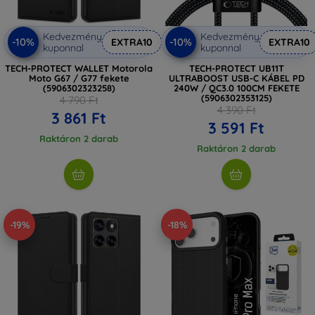
Kedvezmény
Kedvezmény
-10%
-10%
EXTRA10
EXTRA10
kuponnal
kuponnal
TECH-PROTECT WALLET Motorola
TECH-PROTECT UB11T
Moto G67 / G77 fekete
ULTRABOOST USB-C KÁBEL PD
(5906302323258)
240W / QC3.0 100CM FEKETE
(5906302353125)
4 790 Ft
4 390 Ft
3 861 Ft
3 591 Ft
Raktáron 2 darab
Raktáron 2 darab
-19%
-18%