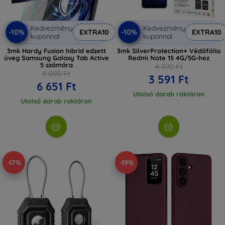
Kedvezmény
Kedvezmény
-10%
-10%
EXTRA10
EXTRA10
kuponnal
kuponnal
3mk Hardy Fusion hibrid edzett
3mk SilverProtection+ Védőfólia
üveg Samsung Galaxy Tab Active
Redmi Note 15 4G/5G-hez
5 számára
4 390 Ft
8 090 Ft
3 591 Ft
6 651 Ft
Utolsó darab raktáron
Utolsó darab raktáron
-17%
-19%