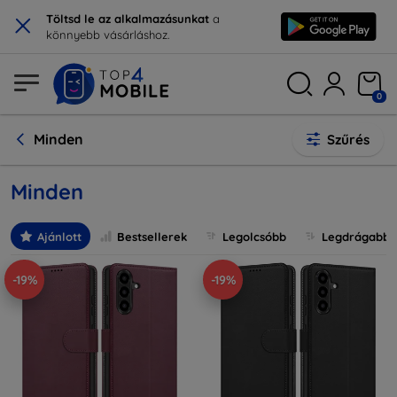
×
Töltsd le az alkalmazásunkat
a
könnyebb vásárláshoz.
0
Minden
Szűrés
Minden
Ajánlott
Bestsellerek
Legolcsóbb
Legdrágabb
-19%
-19%