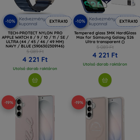
Kedvezmény
Kedvezmény
-10%
-10%
EXTRA10
EXTRA10
kuponnal
kuponnal
TECH-PROTECT NYLON PRO
Tempered glass 3MK HardGlass
APPLE WATCH 8 / 9 / 10 / 11 / SE /
Max for Samsung Galaxy S26
ULTRA (44 / 45 / 46 / 49 MM)
Ultra transparent ()
NAVY / BLUE (5906302309146)
5 089 Ft
5 089 Ft
4 221 Ft
4 221 Ft
Utolsó darab raktáron
Utolsó darab raktáron
-19%
-19%