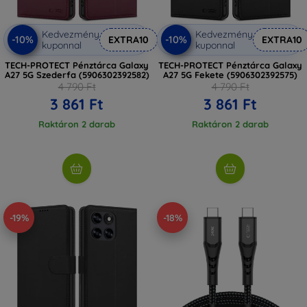
Kedvezmény
Kedvezmény
-10%
-10%
EXTRA10
EXTRA10
kuponnal
kuponnal
TECH-PROTECT Pénztárca Galaxy
TECH-PROTECT Pénztárca Galaxy
A27 5G Szederfa (5906302392582)
A27 5G Fekete (5906302392575)
4 790 Ft
4 790 Ft
3 861 Ft
3 861 Ft
Raktáron 2 darab
Raktáron 2 darab
-19%
-18%