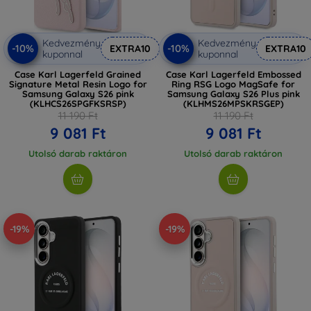
Kedvezmény
Kedvezmény
-10%
-10%
EXTRA10
EXTRA10
kuponnal
kuponnal
Case Karl Lagerfeld Grained
Case Karl Lagerfeld Embossed
Signature Metal Resin Logo for
Ring RSG Logo MagSafe for
Samsung Galaxy S26 pink
Samsung Galaxy S26 Plus pink
(KLHCS26SPGFKSRSP)
(KLHMS26MPSKRSGEP)
11 190 Ft
11 190 Ft
9 081 Ft
9 081 Ft
Utolsó darab raktáron
Utolsó darab raktáron
-19%
-19%