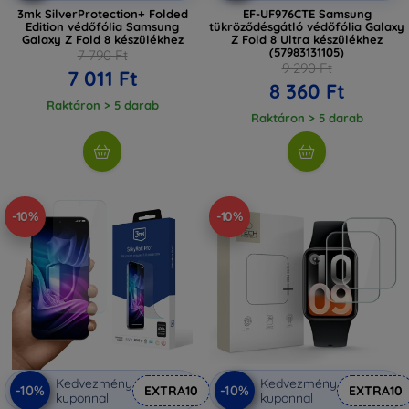
megbízható védelem nyújt!
3mk SilverProtection+ Folded
EF-UF976CTE Samsung
Edition védőfólia Samsung
tükröződésgátló védőfólia Galaxy
Galaxy Z Fold 8 készülékhez
Z Fold 8 Ultra készülékhez
(57983131105)
7 790 Ft
9 290 Ft
7 011 Ft
8 360 Ft
Raktáron > 5 darab
Raktáron > 5 darab
-10%
-10%
Kedvezmény
Kedvezmény
-10%
-10%
EXTRA10
EXTRA10
kuponnal
kuponnal