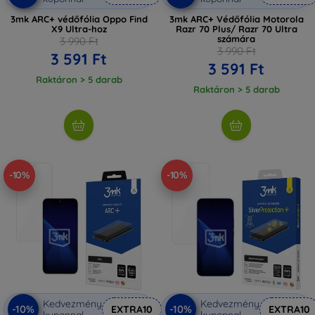
3mk ARC+ védőfólia Oppo Find
3mk ARC+ Védőfólia Motorola
X9 Ultra-hoz
Razr 70 Plus/ Razr 70 Ultra
számára
3 990 Ft
3 990 Ft
3 591 Ft
3 591 Ft
Raktáron > 5 darab
Raktáron > 5 darab
-10%
-10%
Kedvezmény
Kedvezmény
-10%
-10%
EXTRA10
EXTRA10
kuponnal
kuponnal