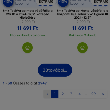
-10%
-10%
EXTRA10
EXTRA10
kuponnal
kuponnal
3mk TechWrap matt védőfólia a
3mk TechWrap Matte védőfólia a
VW ID.4 2024- 12,9" középső
központi kijelzőhöz VW Tiguan III
kijelzőjére
2024- 12,9"
12 990 Ft
12 990 Ft
11 691 Ft
11 691 Ft
Utolsó darab raktáron
Raktáron 2 darab
30
további...
1
-
30
Összes találat
2947
.
2
3
4
99
»
«
1
…