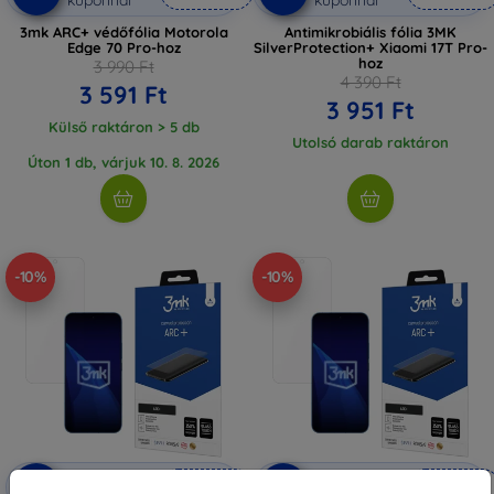
3mk ARC+ védőfólia Motorola
Antimikrobiális fólia 3MK
Edge 70 Pro-hoz
SilverProtection+ Xiaomi 17T Pro-
hoz
3 990 Ft
4 390 Ft
3 591 Ft
3 951 Ft
Külső raktáron > 5 db
Utolsó darab raktáron
Úton 1 db, várjuk 10. 8. 2026
-10%
-10%
Kedvezmény
Kedvezmény
-10%
-10%
EXTRA10
EXTRA10