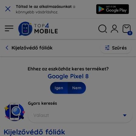
×
Töltsd le az alkalmazásunkat
a
könnyebb vásárláshoz.
0
Kijelzővédő fóliák
Szűrés
Ehhez az eszközhöz keres terméket?
Google Pixel 8
Igen
Nem
Gyors keresés
Választ
Kijelzővédő fóliák