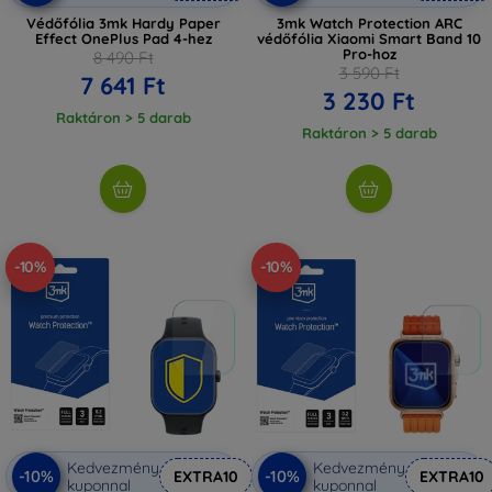
Védőfólia 3mk Hardy Paper
3mk Watch Protection ARC
Effect OnePlus Pad 4-hez
védőfólia Xiaomi Smart Band 10
Pro-hoz
8 490 Ft
3 590 Ft
7 641 Ft
3 230 Ft
Raktáron > 5 darab
Raktáron > 5 darab
-10%
-10%
Kedvezmény
Kedvezmény
-10%
-10%
EXTRA10
EXTRA10
kuponnal
kuponnal