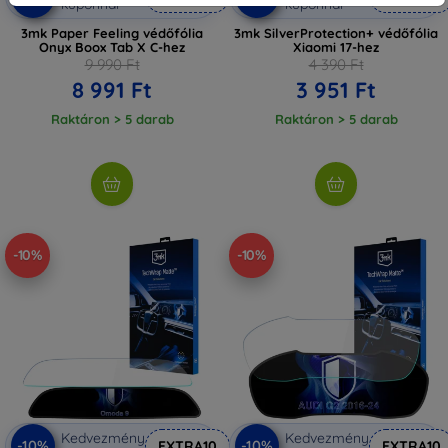
kuponnal
kuponnal
3mk Paper Feeling védőfólia
3mk SilverProtection+ védőfólia
Onyx Boox Tab X C-hez
Xiaomi 17-hez
9 990 Ft
4 390 Ft
8 991 Ft
3 951 Ft
Raktáron > 5 darab
Raktáron > 5 darab
-10%
-10%
Kedvezmény
Kedvezmény
-10%
-10%
EXTRA10
EXTRA10