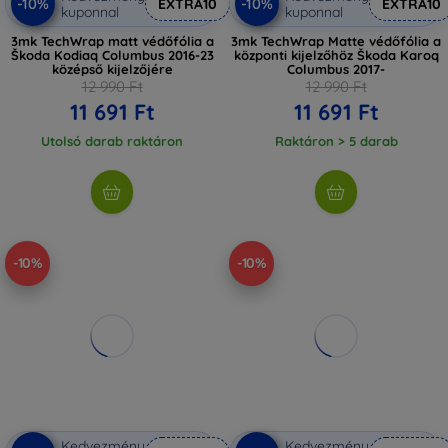
-10%
-10%
EXTRA10
EXTRA10
kuponnal
kuponnal
3mk TechWrap matt védőfólia a
3mk TechWrap Matte védőfólia a
Škoda Kodiaq Columbus 2016-23
központi kijelzőhöz Škoda Karoq
középső kijelzőjére
Columbus 2017-
12 990 Ft
12 990 Ft
11 691 Ft
11 691 Ft
Utolsó darab raktáron
Raktáron > 5 darab
-10%
-10%
Kedvezmény
Kedvezmény