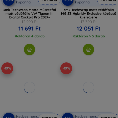
kuponnal
kuponnal
3mk TechWrap Matte Műszerfal
3mk TechWrap matt védőfólia
matt védőfólia VW Tiguan III
MG ZS Hybrid+ Exclusive középső
Digital Cockpit Pro 2024-
kijelzőjére
12 990 Ft
13 390 Ft
11 691 Ft
12 051 Ft
Raktáron 4 darab
Raktáron > 5 darab
-10%
-10%
Kedvezmény
Kedvezmény