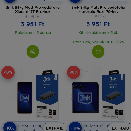
3mk Silky Matt Pro védőfólia
3mk Silky Matt Pro védőfólia
Xiaomi 17T Pro-hoz
Motorola Razr 70-hez
4 390 Ft
4 390 Ft
3 951 Ft
3 951 Ft
Raktáron > 5 darab
Külső raktáron > 5 db
Úton 1 db, várjuk 10. 8. 2026
-10%
-10%
Kedvezmény
Kedvezmény
-10%
-10%
EXTRA10
EXTRA10
kuponnal
kuponnal