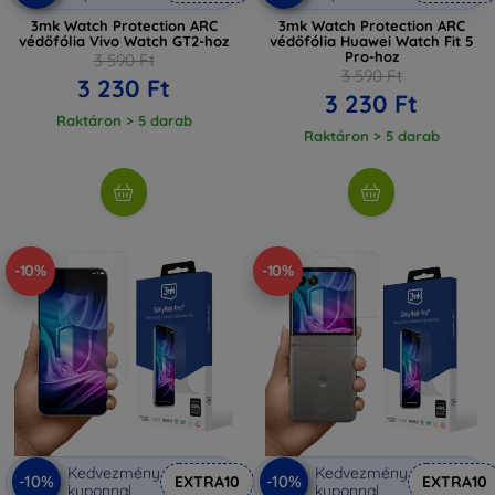
3mk Watch Protection ARC
3mk Watch Protection ARC
védőfólia Vivo Watch GT2-hoz
védőfólia Huawei Watch Fit 5
Pro-hoz
3 590 Ft
3 590 Ft
3 230 Ft
3 230 Ft
Raktáron > 5 darab
Raktáron > 5 darab
-10%
-10%
Kedvezmény
Kedvezmény
-10%
-10%
EXTRA10
EXTRA10
kuponnal
kuponnal