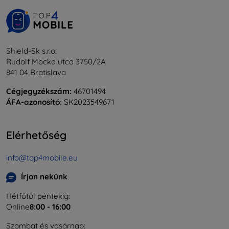
Shield-Sk s.r.o.
Rudolf Mocka utca 3750/2A
841 04 Bratislava
Cégjegyzékszám:
46701494
ÁFA-azonosító:
SK2023549671
Elérhetőség
info@top4mobile.eu
Írjon nekünk
Hétfőtől péntekig:
Online
8:00 - 16:00
Szombat és vasárnap: