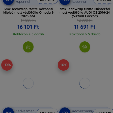
kuponnal
kuponnal
3mk TechWrap Matte Központi
3mk TechWrap Matte Műszerfal
kijelző matt védőfólia Omoda 9
matt védőfólia AUDI Q2 2016-24
2025-hoz
(Virtual Cockpit)
17 889 Ft
12 990 Ft
16 101 Ft
11 691 Ft
Raktáron > 5 darab
Raktáron > 5 darab
-10%
-10%
Kedvezmény
Kedvezmény
-10%
-10%
EXTRA10
EXTRA10