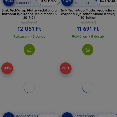
-10%
-10%
EXTRA10
EXTRA10
kuponnal
kuponnal
3mk TechWrap Matte védőfólia a
3mk TechWrap Matte védőfólia a
központi kijelzőhöz Tesla Model 3
központi kijelzőhöz Škoda Kamiq
2017-24
130 Edition
13 390 Ft
12 990 Ft
12 051 Ft
11 691 Ft
Raktáron > 5 darab
Raktáron > 5 darab
-10%
-10%
Kedvezmény
Kedvezmény