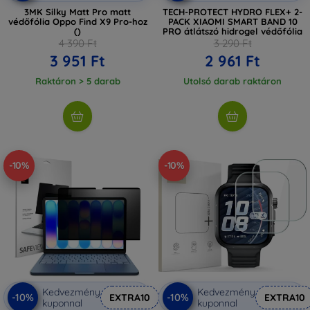
3MK Silky Matt Pro matt
TECH-PROTECT HYDRO FLEX+ 2-
védőfólia Oppo Find X9 Pro-hoz
PACK XIAOMI SMART BAND 10
()
PRO átlátszó hidrogel védőfólia
4 390 Ft
3 290 Ft
3 951 Ft
2 961 Ft
Raktáron > 5 darab
Utolsó darab raktáron
-10%
-10%
Kedvezmény
Kedvezmény
-10%
-10%
EXTRA10
EXTRA10
kuponnal
kuponnal