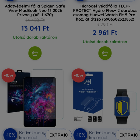
Adatvédelmi fólia Spigen Safe
Hidrogél védőfólia TECH-
View MacBook Neo 13 2026
PROTECT Hydro Flex+ 2 darabos
Privacy (AFL11670)
csomag Huawei Watch Fit 5 Pro-
hoz, átlátszó (5906302323852)
14 490 Ft
3 290 Ft
13 041 Ft
2 961 Ft
Utolsó darab raktáron
Utolsó darab raktáron
-10%
-10%
Kedvezmény
Kedvezmény
-10%
-10%
EXTRA10
EXTRA10
kuponnal
kuponnal