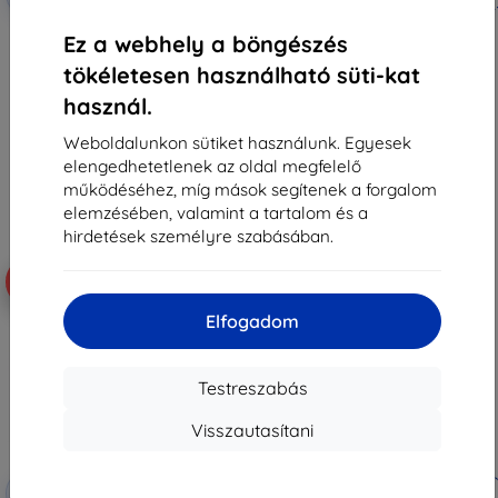
kuponnal
kuponnal
3MK ARC+ teljes képernyős
3MK ARC+ teljes képernyős
Ez a webhely a böngészés
védőfólia Xiaomi 17T Pro-hoz
védőfólia Xiaomi 17T-hez
3 990 Ft
3 990 Ft
tökéletesen használható süti-kat
3 591 Ft
3 591 Ft
használ.
Raktáron > 5 darab
Raktáron 4 darab
Weboldalunkon sütiket használunk. Egyesek
elengedhetetlenek az oldal megfelelő
működéséhez, míg mások segítenek a forgalom
elemzésében, valamint a tartalom és a
hirdetések személyre szabásában.
-10%
-10%
Elfogadom
Testreszabás
Visszautasítani
Kedvezmény
Kedvezmény
-10%
-10%
EXTRA10
EXTRA10