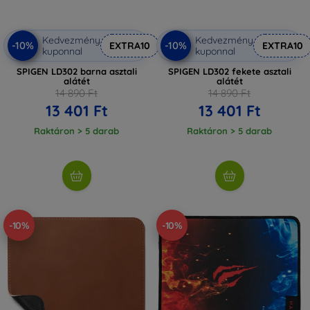
Kedvezmény
Kedvezmény
-10%
-10%
EXTRA10
EXTRA10
kuponnal
kuponnal
SPIGEN LD302 barna asztali
SPIGEN LD302 fekete asztali
alátét
alátét
14 890 Ft
14 890 Ft
13 401 Ft
13 401 Ft
Raktáron > 5 darab
Raktáron > 5 darab
-10%
-10%