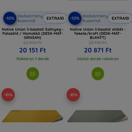
Kedvezmény
Kedvezmény
-10%
-10%
EXTRA10
EXTRA10
kuponnal
kuponnal
Native Union Íróasztali Szőnyeg -
Native Union íróasztal alátét -
Palazöld / Homokkő (DESK-MAT-
fekete/kraft (DESK-MAT-
GRNSAN)
BLKKFT)
22 390 Ft
23 190 Ft
20 151 Ft
20 871 Ft
Raktáron 1 darab
Utolsó darab raktáron
-10%
-10%