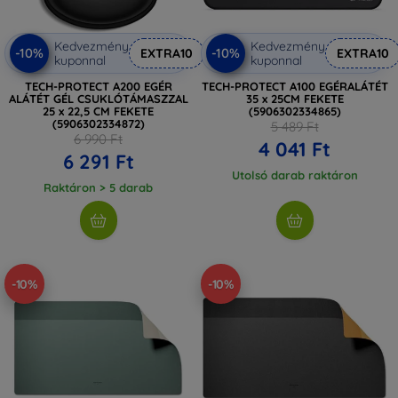
Kedvezmény
Kedvezmény
-10%
-10%
EXTRA10
EXTRA10
kuponnal
kuponnal
TECH-PROTECT A200 EGÉR
TECH-PROTECT A100 EGÉRALÁTÉT
ALÁTÉT GÉL CSUKLÓTÁMASZZAL
35 x 25CM FEKETE
25 x 22,5 CM FEKETE
(5906302334865)
(5906302334872)
5 489 Ft
6 990 Ft
4 041 Ft
6 291 Ft
Utolsó darab raktáron
Raktáron > 5 darab
-10%
-10%