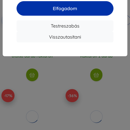
Elfogadom
Kedvezmény
Kedvezmény
-10%
-10%
EXTRA10
EXTRA10
kuponnal
kuponnal
Testreszabás
Havit GAMENOTE MP861 gamer
Havit GAMENOTE MP830 gamer
egéralátét
egéralátét
Visszautasítani
2 590 Ft
3 590 Ft
2 061 Ft
1 791 Ft
Utolsó darab raktáron
Raktáron 2 darab
-17%
-36%