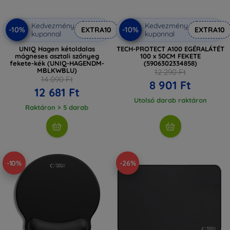
Kedvezmény
Kedvezmény
-10%
-10%
EXTRA10
EXTRA10
kuponnal
kuponnal
UNIQ Hagen kétoldalas
TECH-PROTECT A100 EGÉRALÁTÉT
mágneses asztali szőnyeg
100 x 50CM FEKETE
fekete-kék (UNIQ-HAGENDM-
(5906302334858)
MBLKWBLU)
12 290 Ft
14 090 Ft
8 901 Ft
12 681 Ft
Utolsó darab raktáron
Raktáron > 5 darab
-10%
-26%