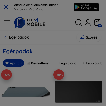
×
Töltsd le az alkalmazásunkat
a
könnyebb vásárláshoz.
0
Egérpadok
Szűrés
Egérpadok
Ajánlott
Bestsellerek
Legolcsóbb
Legdrágabb
-10%
-28%