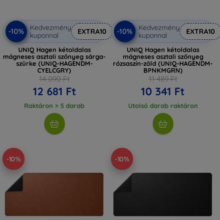
Kedvezmény
Kedvezmény
-10%
-10%
EXTRA10
EXTRA10
kuponnal
kuponnal
UNIQ Hagen kétoldalas
UNIQ Hagen kétoldalas
mágneses asztali szőnyeg sárga-
mágneses asztali szőnyeg
szürke (UNIQ-HAGENDM-
rózsaszín-zöld (UNIQ-HAGENDM-
CYELCGRY)
BPNKMGRN)
14 090 Ft
11 489 Ft
12 681 Ft
10 341 Ft
Raktáron > 5 darab
Utolsó darab raktáron
-10%
-10%