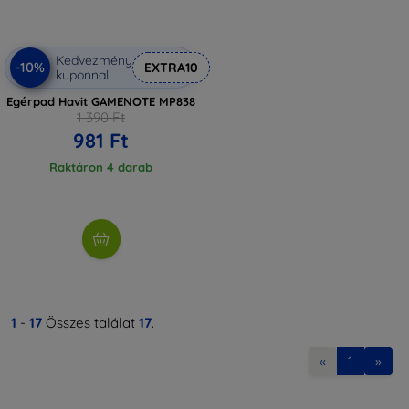
Kedvezmény
-10%
EXTRA10
kuponnal
Egérpad Havit GAMENOTE MP838
1 390 Ft
981 Ft
Raktáron 4 darab
1
-
17
Összes találat
17
.
«
1
»