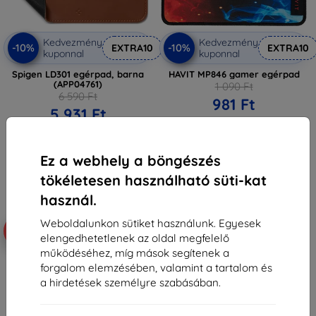
Kedvezmény
Kedvezmény
-10%
-10%
EXTRA10
EXTRA10
kuponnal
kuponnal
Spigen LD301 egérpad, barna
HAVIT MP846 gamer egérpad
(APP04761)
1 090 Ft
6 590 Ft
981 Ft
5 931 Ft
Raktáron 2 darab
Raktáron > 5 darab
Ez a webhely a böngészés
tökéletesen használható süti-kat
használ.
Weboldalunkon sütiket használunk. Egyesek
-20%
-50%
elengedhetetlenek az oldal megfelelő
működéséhez, míg mások segítenek a
forgalom elemzésében, valamint a tartalom és
a hirdetések személyre szabásában.