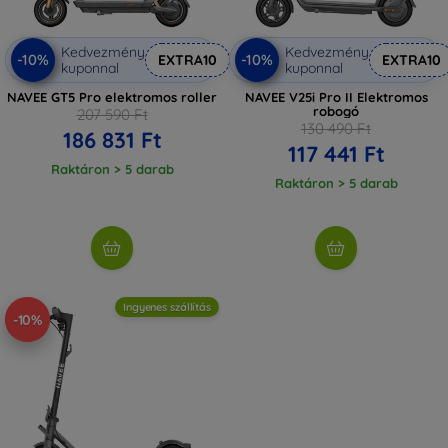
Kedvezmény
Kedvezmény
-10%
-10%
EXTRA10
EXTRA10
kuponnal
kuponnal
NAVEE GT5 Pro elektromos roller
NAVEE V25i Pro II Elektromos
robogó
207 590 Ft
130 490 Ft
186 831 Ft
117 441 Ft
Raktáron > 5 darab
Raktáron > 5 darab
Ingyenes szállítás
-10%