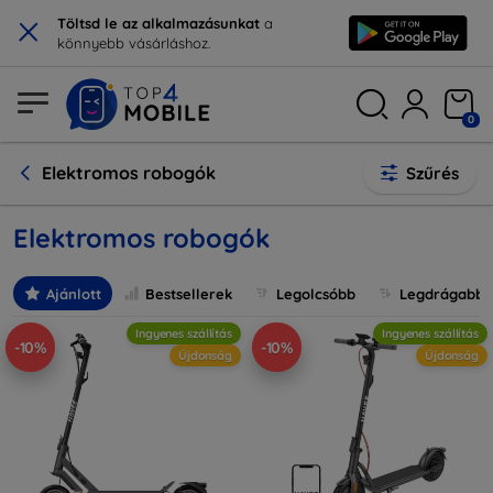
×
Töltsd le az alkalmazásunkat
a
könnyebb vásárláshoz.
0
Elektromos robogók
Szűrés
Elektromos robogók
Ajánlott
Bestsellerek
Legolcsóbb
Legdrágabb
Ingyenes szállítás
Ingyenes szállítás
-10%
-10%
Újdonság
Újdonság