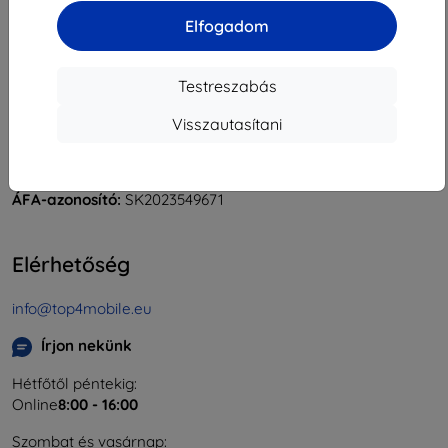
Elfogadom
Testreszabás
Shield-Sk s.r.o.
Rudolf Mocka utca 3750/2A
Visszautasítani
841 04 Bratislava
Cégjegyzékszám:
46701494
ÁFA-azonosító:
SK2023549671
Elérhetőség
info@top4mobile.eu
Írjon nekünk
Hétfőtől péntekig:
Online
8:00 - 16:00
Szombat és vasárnap: