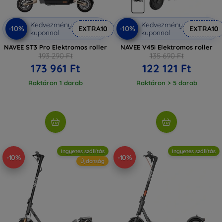
Kedvezmény
Kedvezmény
-10%
-10%
EXTRA10
EXTRA10
kuponnal
kuponnal
NAVEE ST3 Pro Elektromos roller
NAVEE V45i Elektromos roller
193 290 Ft
135 690 Ft
173 961 Ft
122 121 Ft
Raktáron 1 darab
Raktáron > 5 darab
Ingyenes szállítás
Ingyenes szállítás
-10%
-10%
Újdonság