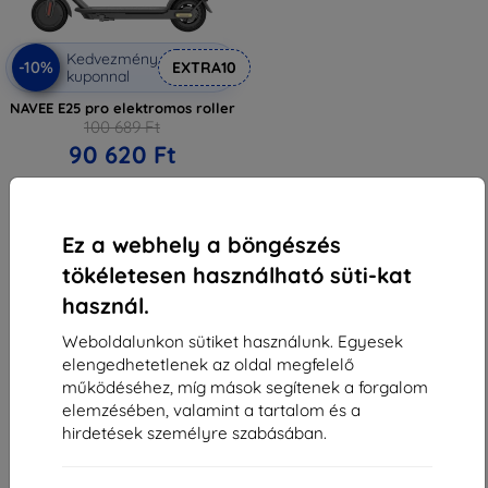
Kedvezmény
-10%
EXTRA10
kuponnal
NAVEE E25 pro elektromos roller
100 689 Ft
90 620 Ft
Raktáron > 5 darab
Ez a webhely a böngészés
tökéletesen használható süti-kat
használ.
Weboldalunkon sütiket használunk. Egyesek
elengedhetetlenek az oldal megfelelő
1
-
5
Összes találat
5
.
működéséhez, míg mások segítenek a forgalom
elemzésében, valamint a tartalom és a
«
1
»
hirdetések személyre szabásában.