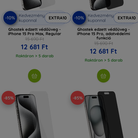
Kedvezmény
Kedvezmény
-10%
-10%
EXTRA10
EXTRA10
kuponnal
kuponnal
Ghostek edzett védőüveg -
Ghostek edzett védőüveg -
iPhone 15 Pro Max, Regular
iPhone 15 Pro, adatvédelmi
funkció
15 690 Ft
15 690 Ft
12 681 Ft
12 681 Ft
Raktáron > 5 darab
Raktáron > 5 darab
-85%
-85%