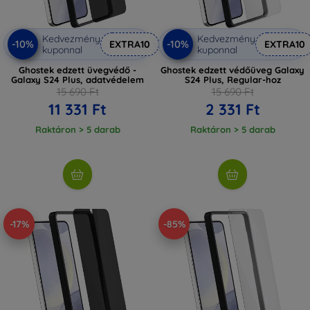
Kedvezmény
Kedvezmény
-10%
-10%
EXTRA10
EXTRA10
kuponnal
kuponnal
Ghostek edzett üvegvédő -
Ghostek edzett védőüveg Galaxy
Galaxy S24 Plus, adatvédelem
S24 Plus, Regular-hoz
15 690 Ft
15 690 Ft
11 331 Ft
2 331 Ft
Raktáron > 5 darab
Raktáron > 5 darab
-17%
-85%