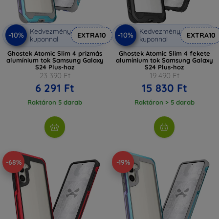
Kedvezmény
Kedvezmény
-10%
-10%
EXTRA10
EXTRA10
kuponnal
kuponnal
Ghostek Atomic Slim 4 prizmás
Ghostek Atomic Slim 4 fekete
alumínium tok Samsung Galaxy
alumínium tok Samsung Galaxy
S24 Plus-hoz
S24 Plus-hoz
23 390 Ft
19 490 Ft
6 291 Ft
15 830 Ft
Raktáron 5 darab
Raktáron > 5 darab
-68%
-19%