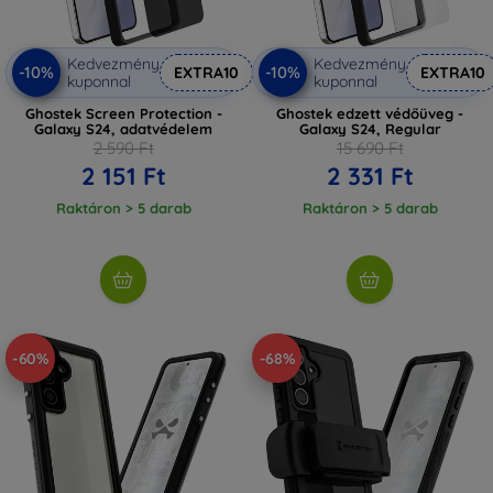
Kedvezmény
Kedvezmény
-10%
-10%
EXTRA10
EXTRA10
kuponnal
kuponnal
Ghostek Screen Protection -
Ghostek edzett védőüveg -
Galaxy S24, adatvédelem
Galaxy S24, Regular
2 590 Ft
15 690 Ft
2 151 Ft
2 331 Ft
Raktáron > 5 darab
Raktáron > 5 darab
-60%
-68%