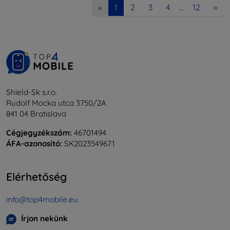
2
3
4
12
»
«
1
…
Shield-Sk s.r.o.
Rudolf Mocka utca 3750/2A
841 04 Bratislava
Cégjegyzékszám:
46701494
ÁFA-azonosító:
SK2023549671
Elérhetőség
info@top4mobile.eu
Írjon nekünk