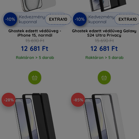
Kedvezmény
Kedvezmény
-10%
-10%
EXTRA10
EXTRA10
kuponnal
kuponnal
Ghostek edzett védőüveg -
Ghostek edzett védőüveg Galaxy
iPhone 15, normál
S24 Ultra Privacy
15 690 Ft
15 690 Ft
12 681 Ft
12 681 Ft
Raktáron > 5 darab
Raktáron > 5 darab
-28%
-85%