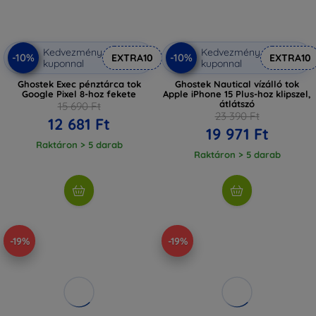
Kedvezmény
Kedvezmény
-10%
-10%
EXTRA10
EXTRA10
kuponnal
kuponnal
Ghostek Exec pénztárca tok
Ghostek Nautical vízálló tok
Google Pixel 8-hoz fekete
Apple iPhone 15 Plus-hoz klipszel,
átlátszó
15 690 Ft
23 390 Ft
12 681 Ft
19 971 Ft
Raktáron > 5 darab
Raktáron > 5 darab
-19%
-19%