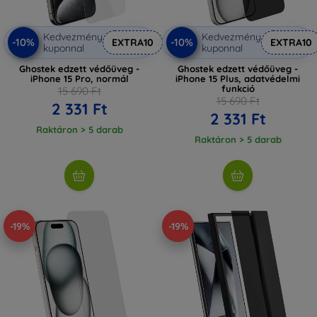
Kedvezmény
Kedvezmény
-10%
-10%
EXTRA10
EXTRA10
kuponnal
kuponnal
Ghostek edzett védőüveg -
Ghostek edzett védőüveg -
iPhone 15 Pro, normál
iPhone 15 Plus, adatvédelmi
funkció
15 690 Ft
15 690 Ft
2 331 Ft
2 331 Ft
Raktáron > 5 darab
Raktáron > 5 darab
-19%
-19%