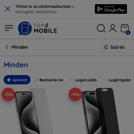
×
Töltsd le az alkalmazásunkat
a
könnyebb vásárláshoz.
0
Minden
Szűrés
Minden
Ajánlott
Bestsellerek
Legolcsóbb
Legdrágabb
-19%
-19%