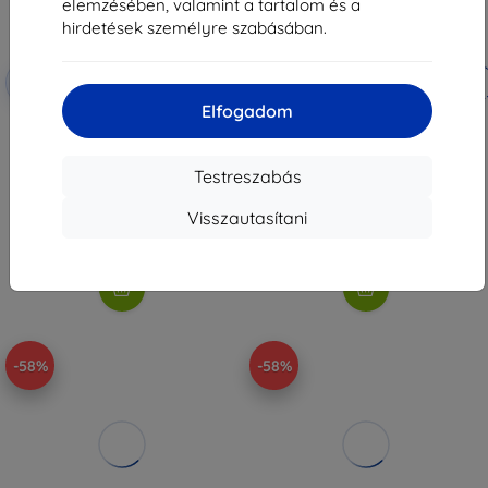
elemzésében, valamint a tartalom és a
hirdetések személyre szabásában.
Kedvezmény
Kedvezmény
-10%
-10%
EXTRA10
EXTRA10
kuponnal
kuponnal
Elfogadom
Ghostek Atomic Slim 4 fekete
Ghostek Covert7 Smoke ultra
alumínium tok Samsung Galaxy
vékony átlátszó tok Samsung
S24-hez
Galaxy S24 Plus-hoz
7 390 Ft
7 990 Ft
Testreszabás
6 291 Ft
3 321 Ft
Visszautasítani
Raktáron > 5 darab
Raktáron > 5 darab
-58%
-58%