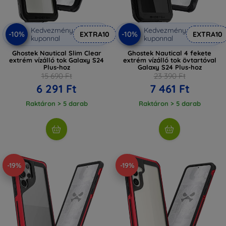
Kedvezmény
Kedvezmény
-10%
-10%
EXTRA10
EXTRA10
kuponnal
kuponnal
Ghostek Nautical Slim Clear
Ghostek Nautical 4 fekete
extrém vízálló tok Galaxy S24
extrém vízálló tok övtartóval
Plus-hoz
Galaxy S24 Plus-hoz
15 690 Ft
23 390 Ft
6 291 Ft
7 461 Ft
Raktáron > 5 darab
Raktáron > 5 darab
-19%
-19%