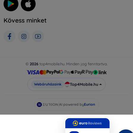
Kövess minket
©
2026
top4mobile.hu. Minden jog fenntartva.
Top4Mobile.hu
Webáruházaink
AI powered by
Eurion