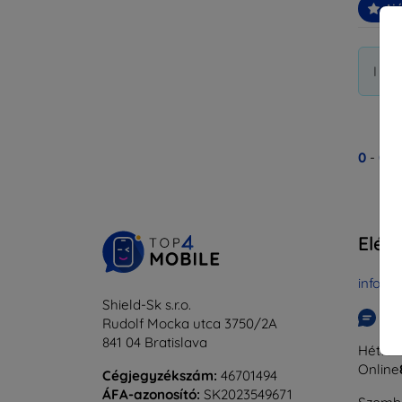
Ajá
I di
0
-
0
Ös
Elér
info@t
Shield-Sk s.r.o.
Ír
Rudolf Mocka utca 3750/2A
841 04 Bratislava
Hétfőtő
Online
Cégjegyzékszám:
46701494
ÁFA-azonosító:
SK2023549671