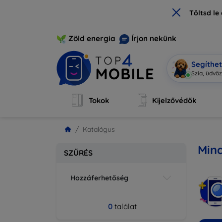
×
Töltsd l
Zöld energia
Írjon nekünk
Segíthe
Szia, üdvö
Tokok
Kijelzővédők
Katalógus
Min
SZŰRÉS
Hozzáferhetőség
0
találat