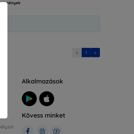
vezmények
«
1
»
Alkalmazások
Kövess minket
ályzat