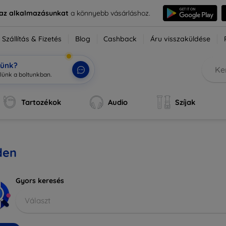
e az alkalmazásunkat
a könnyebb vásárláshoz.
Szállítás & Fizetés
Blog
Cashback
Áru visszaküldése
tünk?
zlünk a
|
Tartozékok
Audio
Szíjak
den
Gyors keresés
Választ