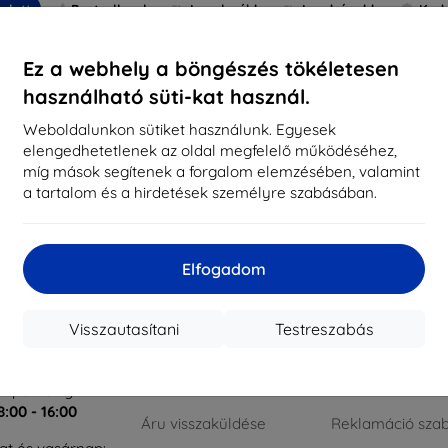
nlott
Bestsellerek
Legolcsóbb
Legdrágabb
Ked
Ez a webhely a böngészés tökéletesen
d not find any active products.
használható süti-kat használ.
Weboldalunkon sütiket használunk. Egyesek
elengedhetetlenek az oldal megfelelő működéséhez,
míg mások segítenek a forgalom elemzésében, valamint
szes találat
0
.
a tartalom és a hirdetések személyre szabásában.
hetőség
Bevásárlás
Információ
Elfogadom
op4mobile.eu
Szállítás & Fizetés
Márkáink
Visszautasítani
Testreszabás
Blog
A sütik
jon nekünk
Cashback
Adatvédelem
l péntekig:
8:00 - 16:00
Áru visszaküldése
Reklamáció szab