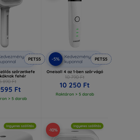
Kedvezmény
Kedvezmény
-5%
PETS5
PETS5
uponnal
kuponnal
zölős szőrzetkefe
Oneisall 4 az 1-ben szőrvágó
káknak fehér
10 790 Ft
5 890 Ft
10 250 Ft
 595 Ft
Raktáron > 5 darab
ron > 5 darab
Ingyenes szállítás
Ingyenes szállítás
-10%