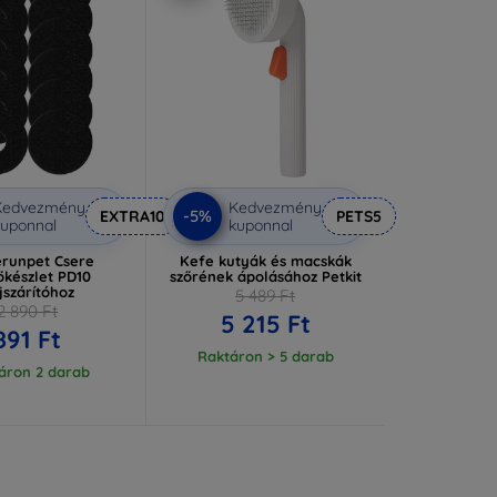
Kedvezmény
Kedvezmény
-5%
EXTRA10
PETS5
uponnal
kuponnal
runpet Csere
Kefe kutyák és macskák
őkészlet PD10
szőrének ápolásához Petkit
jszárítóhoz
5 489 Ft
2 890 Ft
5 215 Ft
891 Ft
Raktáron > 5 darab
áron 2 darab