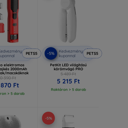
Kedvezmény
Kedvezmény
-5%
PETS5
PETS5
uponnal
kuponnal
co elektromos
PetKit LED világítású
ajkés 2000mAh
körömvágó PRO
nak/macskáknak
5 489 Ft
10 390 Ft
5 215 Ft
 870 Ft
Raktáron > 5 darab
ron > 5 darab
-5%