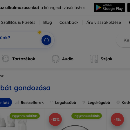
e az alkalmazásunkat
a könnyebb vásárláshoz.
Szállítás & Fizetés
Blog
Cashback
Áru visszaküldése
tünk?
ok
|
Tartozékok
Audio
Szíjak
ása
abát gondozása
nlott
Bestsellerek
Legolcsóbb
Legdrágabb
Ked
Ingyenes szállítás
Ingyenes szállítás
-10%
-5%