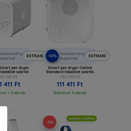
Kedvezmény
Kedvezmény
-10%
EXTRA10
EXTRA10
uponnal
kuponnal
 Smart pet dryer
Smart pet dryer Catlink
háziállat szárító
Standard háziállat szárító
23 790 Ft
123 790 Ft
1 411 Ft
111 411 Ft
ron > 5 darab
Raktáron 5 darab
Ingyenes szállítás
-5%