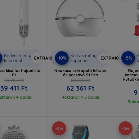
Kedvezmény
Kedvezmény
%
-10%
-5%
EXTRA10
EXTRA10
kuponnal
kuponnal
k
a kisállat hajszárító
Neakasa szőrápoló készlet
Roje
F1
és porszívó S1 Pro
karmol
kutyák
43 789 Ft
69 290 Ft
39 411 Ft
62 361 Ft
9
aktáron 4 darab
Raktáron > 5 darab
Raktá
-5%
-5%