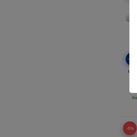
-10
Catl
Ra
-5%