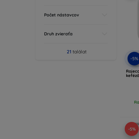
Počet nástavcov
Druh zvieraťa
21
találat
-5%
Rojec
keféző
Ra
-5%