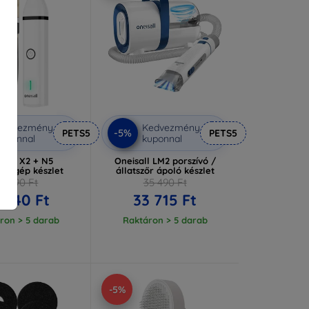
Kedvezmény
Kedvezmény
-5%
PETS5
PETS5
uponnal
kuponnal
sall X2 + N5
Oneisall LM2 porszívó /
yírógép készlet
állatszőr ápoló készlet
18 990 Ft
35 490 Ft
 040 Ft
33 715 Ft
ron > 5 darab
Raktáron > 5 darab
-5%