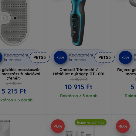
Kedvezmény
Kedvezmény
-5%
-5%
PETS5
PETS5
kuponnal
kuponnal
k
o gőzölős macskaszőr
Oneisall Trimmelő /
Rojeco gő
 masszázs funkcióval
Háziállat nyírógép DTJ-001
macs
(fehér)
11 489 Ft
5 489 Ft
10 915 Ft
5
5 215 Ft
Raktáron > 5 darab
Raktá
ktáron > 5 darab
Ingyenes szállítás
-10%
-10%