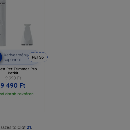
Kedvezmény
PETS5
kuponnal
ben Pet Trimmer Pro
Petkit
9 990 Ft
9 490 Ft
lsó darab raktáron
sszes találat
21
.