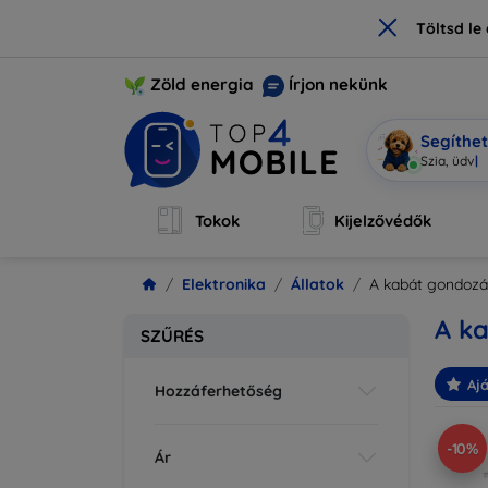
×
Töltsd l
Zöld energia
Írjon nekünk
Segíthe
Mobi vagy
Tokok
Kijelzővédők
Elektronika
Állatok
A kabát gondoz
A k
SZŰRÉS
Ajá
Hozzáferhetőség
-10%
Ár