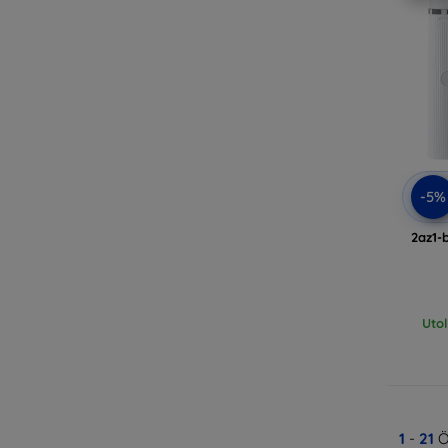
-5%
2az1-
Uto
1
-
21
Ö