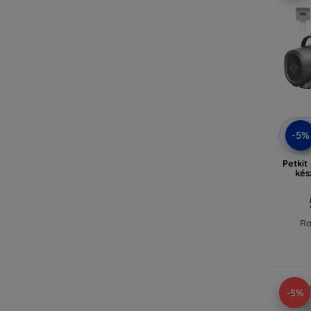
-5%
Petkit
kés
Ra
-5%