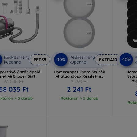
Kedvezmény
Kedvezmény
-10%
-10%
PETS5
EXTRA10
kuponnal
kuponnal
k
 porszívó / szőr ápoló
Homerunpet Csere Szűrők
Home
zlet AirClipper 5in1
Állatgondozó Készlethez
Szűr
Ha
61 090 Ft
2 490 Ft
58 035 Ft
2 241 Ft
ktáron > 5 darab
Raktáron > 5 darab
Rakt