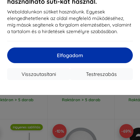
használható süti-kat használ.
Weboldalunkon sütiket használunk. Egyesek
elengedhetetlenek az oldal megfelelő működéséhez,
míg mások segítenek a forgalom elemzésében, valamint
a tartalom és a hirdetések személyre szabásában.
Elfogadom
Kedvezmény
Kedvezmény
%
-10%
-5%
EXTRA10
EXTRA10
kuponnal
kuponnal
k
ink lépcsők BayMax
Catlink lépcsők Scooper
Onei
Visszautasítani
Testreszabás
macskaalomhoz
macskaalomhoz
állatn
20 490 Ft
36 989 Ft
18 441 Ft
33 290 Ft
18
ktáron > 5 darab
Raktáron > 5 darab
Raktá
Ingyenes szállítás
-10%
-69%