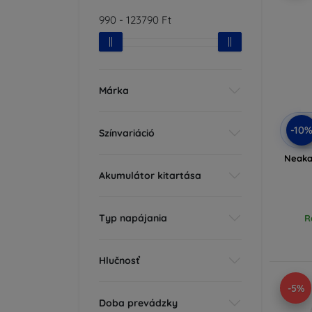
990
-
123790
Ft
Márka
-10
Színvariáció
Neakas
Akumulátor kitartása
Typ napájania
R
Hlučnosť
-5%
Doba prevádzky