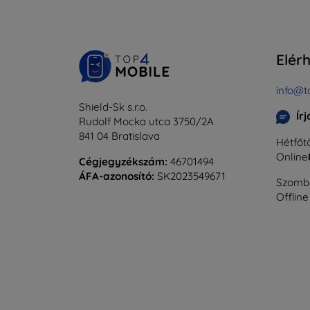
Elér
info@t
Shield-Sk s.r.o.
Ír
Rudolf Mocka utca 3750/2A
841 04 Bratislava
Hétfőtő
Online
Cégjegyzékszám:
46701494
ÁFA-azonosító:
SK2023549671
Szomba
Offline