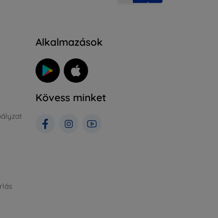
Alkalmazások
Kövess minket
ályzat
rlás