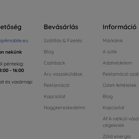
hetőség
Bevásárlás
Információ
op4mobile.eu
Szállítás & Fizetés
Márkáink
Blog
A sütik
jon nekünk
Cashback
Adatvédelem
l péntekig:
8:00 - 16:00
Áru visszaküldése
Reklamáció szab
t és vasárnap:
Reklamáció
Üzleti feltételek
Kapcsolat
Blog
Nagykereskedelmi
Kapcsolat
ÁFA nélküli vásá
cégeknek
Zöld energia