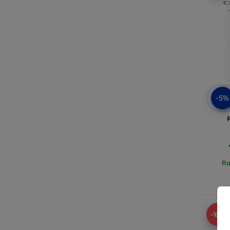
-5%
P
Ra
-10%