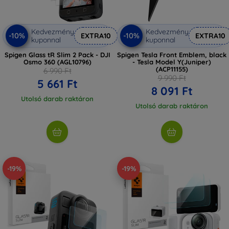
Kedvezmény
Kedvezmény
-10%
-10%
EXTRA10
EXTRA10
kuponnal
kuponnal
Spigen Glass tR Slim 2 Pack - DJI
Spigen Tesla Front Emblem, black
Osmo 360 (AGL10796)
- Tesla Model Y(Juniper)
(ACP11155)
6 990 Ft
9 990 Ft
5 661 Ft
8 091 Ft
Utolsó darab raktáron
Utolsó darab raktáron
-19%
-19%