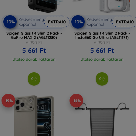
Kedvezmény
Kedvezmény
-10%
-10%
EXTRA10
EXTRA10
kuponnal
kuponnal
Spigen Glass tR Slim 2 Pack -
Spigen Glass tR Slim 2 Pack -
GoPro MAX 2 (AGL11230)
Insta360 Go Ultra (AGL11171)
6 990 Ft
6 990 Ft
5 661 Ft
5 661 Ft
Utolsó darab raktáron
Utolsó darab raktáron
-19%
-14%