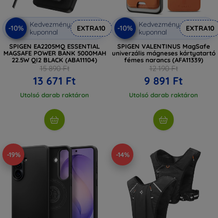
Kedvezmény
Kedvezmény
-10%
-10%
EXTRA10
EXTRA10
kuponnal
kuponnal
SPIGEN EA2205MQ ESSENTIAL
SPIGEN VALENTINUS MagSafe
MAGSAFE POWER BANK 5000MAH
univerzális mágneses kártyatartó
22.5W QI2 BLACK (ABA11104)
fémes narancs (AFA11339)
15 890 Ft
12 190 Ft
13 671 Ft
9 891 Ft
Utolsó darab raktáron
Utolsó darab raktáron
-19%
-14%