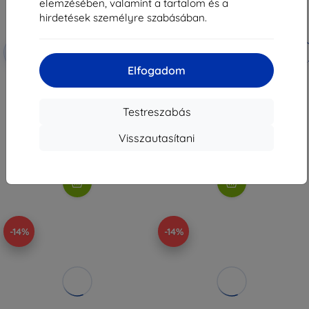
elemzésében, valamint a tartalom és a
hirdetések személyre szabásában.
Kedvezmény
Kedvezmény
-10%
-10%
EXTRA10
EXTRA10
kuponnal
kuponnal
Elfogadom
Spigen Ultra Hybrid MagSafe,
Spigen Nano Pop MagSafe,
clear white - Google Pixel 10a
blueberry navy - Google Pixel
(ACS11276)
10a (ACS11286)
9 190 Ft
116 190 Ft
Testreszabás
7 461 Ft
94 131 Ft
Visszautasítani
Utolsó darab raktáron
Utolsó darab raktáron
-14%
-14%