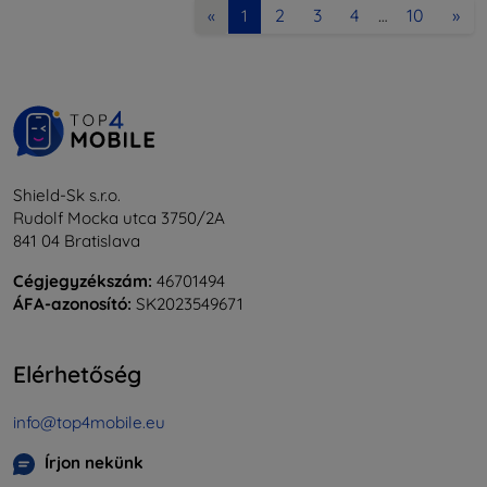
2
3
4
10
»
«
1
…
Shield-Sk s.r.o.
Rudolf Mocka utca 3750/2A
841 04 Bratislava
Cégjegyzékszám:
46701494
ÁFA-azonosító:
SK2023549671
Elérhetőség
info@top4mobile.eu
Írjon nekünk