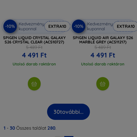
Kedvezmény
Kedvezmény
-10%
-10%
EXTRA10
EXTRA10
kuponnal
kuponnal
SPIGEN LIQUID CRYSTAL GALAXY
SPIGEN LIQUID AIR GALAXY S26
S26 CRYSTAL CLEAR (ACS10727)
MARBLE GREY (ACS11217)
5 489 Ft
5 489 Ft
4 491 Ft
4 491 Ft
Utolsó darab raktáron
Utolsó darab raktáron
30
további...
1
-
30
Összes találat
280
.