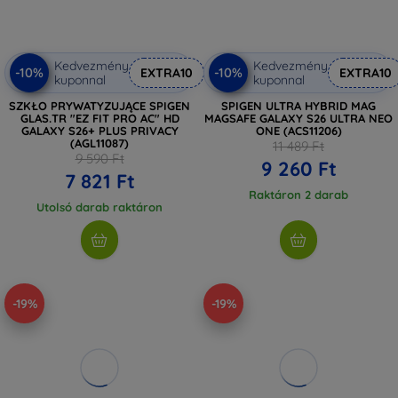
Kedvezmény
Kedvezmény
-10%
-10%
EXTRA10
EXTRA10
kuponnal
kuponnal
SZKŁO PRYWATYZUJĄCE SPIGEN
SPIGEN ULTRA HYBRID MAG
GLAS.TR "EZ FIT PRO AC" HD
MAGSAFE GALAXY S26 ULTRA NEO
GALAXY S26+ PLUS PRIVACY
ONE (ACS11206)
(AGL11087)
11 489 Ft
9 590 Ft
9 260 Ft
7 821 Ft
Raktáron 2 darab
Utolsó darab raktáron
-19%
-19%