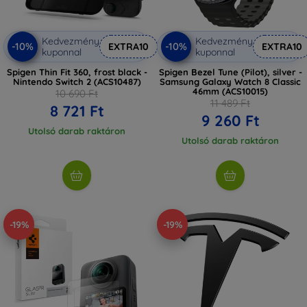
Kedvezmény
Kedvezmény
-10%
-10%
EXTRA10
EXTRA10
kuponnal
kuponnal
Spigen Thin Fit 360, frost black -
Spigen Bezel Tune (Pilot), silver -
Nintendo Switch 2 (ACS10487)
Samsung Galaxy Watch 8 Classic
46mm (ACS10015)
10 690 Ft
11 489 Ft
8 721 Ft
9 260 Ft
Utolsó darab raktáron
Utolsó darab raktáron
-19%
-19%