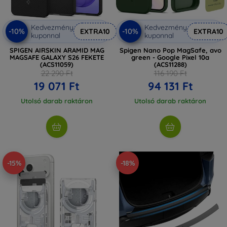
Kedvezmény
Kedvezmény
-10%
-10%
EXTRA10
EXTRA10
kuponnal
kuponnal
SPIGEN AIRSKIN ARAMID MAG
Spigen Nano Pop MagSafe, avo
MAGSAFE GALAXY S26 FEKETE
green - Google Pixel 10a
(ACS11059)
(ACS11288)
22 290 Ft
116 190 Ft
19 071 Ft
94 131 Ft
Utolsó darab raktáron
Utolsó darab raktáron
-15%
-18%