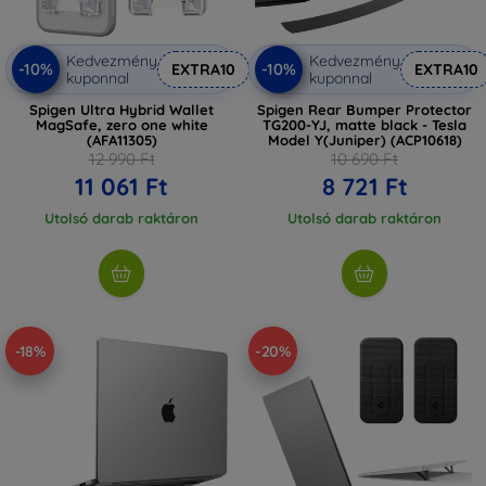
Kedvezmény
Kedvezmény
-10%
-10%
EXTRA10
EXTRA10
kuponnal
kuponnal
Spigen Ultra Hybrid Wallet
Spigen Rear Bumper Protector
MagSafe, zero one white
TG200-YJ, matte black - Tesla
(AFA11305)
Model Y(Juniper) (ACP10618)
12 990 Ft
10 690 Ft
11 061 Ft
8 721 Ft
Utolsó darab raktáron
Utolsó darab raktáron
-18%
-20%