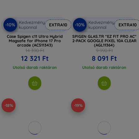
Kedvezmény
Kedvezmény
-10%
-10%
EXTRA10
EXTRA10
kuponnal
kuponnal
Case Spigen c11 Ultra Hybrid
SPIGEN GLAS.TR "EZ FIT PRO AC"
Magsafe for iPhone 17 Pro
2-PACK GOOGLE PIXEL 10A CLEAR
arcade (ACS11343)
(AGL11364)
14 390 Ft
9 990 Ft
12 321 Ft
8 091 Ft
Utolsó darab raktáron
Utolsó darab raktáron
-18%
-19%