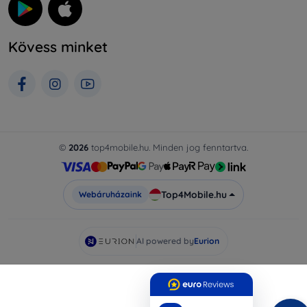
Kövess minket
©
2026
top4mobile.hu. Minden jog fenntartva.
Top4Mobile.hu
Webáruházaink
AI powered by
Eurion