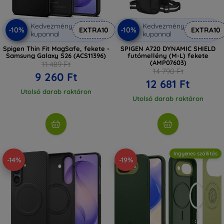
Kedvezmény
Kedvezmény
-10%
-10%
EXTRA10
EXTRA10
kuponnal
kuponnal
Spigen Thin Fit MagSafe, fekete -
SPIGEN A720 DYNAMIC SHIELD
Samsung Galaxy S26 (ACS11396)
futómellény (M-L) fekete
(AMP07603)
11 489 Ft
14 790 Ft
9 260 Ft
12 681 Ft
Utolsó darab raktáron
Utolsó darab raktáron
Ingyenes szállítás
-14%
-19%