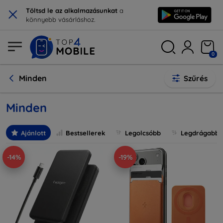
×
Töltsd le az alkalmazásunkat
a
könnyebb vásárláshoz.
0
Minden
Szűrés
Minden
Ajánlott
Bestsellerek
Legolcsóbb
Legdrágabb
-14%
-19%