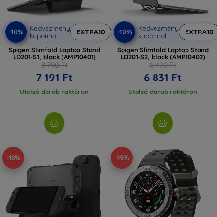
Kedvezmény
Kedvezmény
-10%
-10%
EXTRA10
EXTRA10
kuponnal
kuponnal
Spigen Slimfold Laptop Stand
Spigen Slimfold Laptop Stand
LD201-S1, black (AMP10401)
LD201-S2, black (AMP10402)
8 790 Ft
8 490 Ft
7 191 Ft
6 831 Ft
Utolsó darab raktáron
Utolsó darab raktáron
-18%
-19%