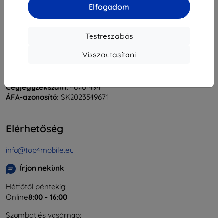
Elfogadom
Testreszabás
Shield-Sk s.r.o.
Visszautasítani
Rudolf Mocka utca 3750/2A
841 04 Bratislava
Cégjegyzékszám:
46701494
ÁFA-azonosító:
SK2023549671
Elérhetőség
info@top4mobile.eu
Írjon nekünk
Hétfőtől péntekig:
Online
8:00 - 16:00
Szombat és vasárnap: