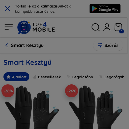
×
Töltsd le az alkalmazásunkat
a
könnyebb vásárláshoz.
0
Smart Kesztyű
Szűrés
Smart Kesztyű
Ajánlott
Bestsellerek
Legolcsóbb
Legdrágabb
-26%
-26%