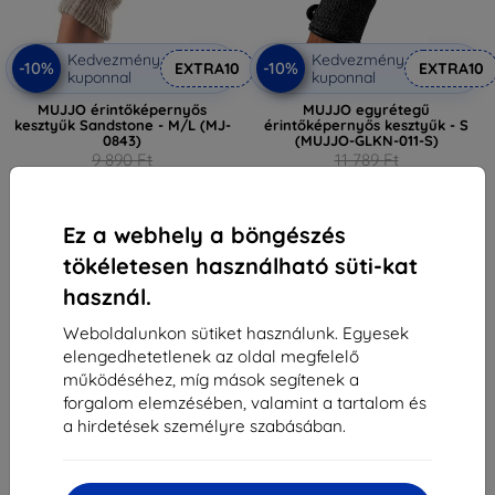
Kedvezmény
Kedvezmény
-10%
-10%
EXTRA10
EXTRA10
kuponnal
kuponnal
MUJJO érintőképernyős
MUJJO egyrétegű
kesztyűk Sandstone - M/L (MJ-
érintőképernyős kesztyűk - S
0843)
(MUJJO-GLKN-011-S)
9 890 Ft
11 789 Ft
3 230 Ft
5 301 Ft
Raktáron 5 darab
Utolsó darab raktáron
Ez a webhely a böngészés
tökéletesen használható süti-kat
használ.
Weboldalunkon sütiket használunk. Egyesek
elengedhetetlenek az oldal megfelelő
1
-
6
Összes találat
6
.
működéséhez, míg mások segítenek a
forgalom elemzésében, valamint a tartalom és
«
1
»
a hirdetések személyre szabásában.