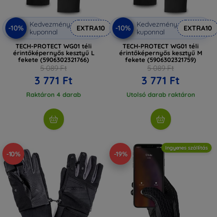
Kedvezmény
Kedvezmény
-10%
-10%
EXTRA10
EXTRA10
kuponnal
kuponnal
TECH-PROTECT WG01 téli
TECH-PROTECT WG01 téli
érintőképernyős kesztyű L
érintőképernyős kesztyű M
fekete (5906302321766)
fekete (5906302321759)
5 089 Ft
5 089 Ft
3 771 Ft
3 771 Ft
Raktáron 4 darab
Utolsó darab raktáron
Ingyenes szállítás
-10%
-19%