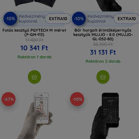
Kedvezmény
Kedvezmény
-10%
-10%
EXTRA10
EXTRA10
kuponnal
kuponnal
Fotós kesztyű PGYTECH M méret
Bőr horgolt érintőképernyős
(P-GM-113)
kesztyűk MUJJO - 8.0 (MUJJO-
GL-052-80)
11 489 Ft
38 390 Ft
10 341 Ft
31 131 Ft
Raktáron 1 darab
Raktáron 2 darab
-67%
-55%