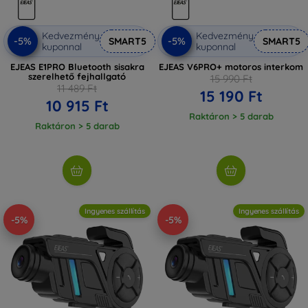
Kedvezmény
Kedvezmény
-5%
-5%
SMART5
SMART5
kuponnal
kuponnal
EJEAS E1PRO Bluetooth sisakra
EJEAS V6PRO+ motoros interkom
szerelhető fejhallgató
15 990 Ft
11 489 Ft
15 190 Ft
10 915 Ft
Raktáron > 5 darab
Raktáron > 5 darab
Ingyenes szállítás
Ingyenes szállítás
-5%
-5%