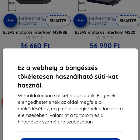
Kedvezmény
Kedvezmény
-5%
-5%
SMART5
SMART5
kuponnal
kuponnal
EJEAS motoros interkom MS8-SE
EJEAS motoros interkom MS20
38 590 Ft
59 990 Ft
36 660 Ft
56 990 Ft
Raktáron > 5 darab
Raktáron > 5 darab
Ez a webhely a böngészés
tökéletesen használható süti-kat
használ.
Weboldalunkon sütiket használunk. Egyesek
Ingyenes szállítás
-5%
-5%
elengedhetetlenek az oldal megfelelő
működéséhez, míg mások segítenek a forgalom
elemzésében, valamint a tartalom és a
hirdetések személyre szabásában.