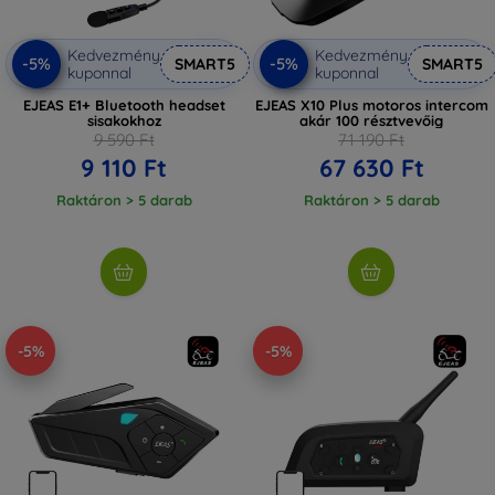
Kedvezmény
Kedvezmény
-5%
-5%
SMART5
SMART5
kuponnal
kuponnal
EJEAS E1+ Bluetooth headset
EJEAS X10 Plus motoros intercom
sisakokhoz
akár 100 résztvevőig
9 590 Ft
71 190 Ft
9 110 Ft
67 630 Ft
Raktáron > 5 darab
Raktáron > 5 darab
-5%
-5%