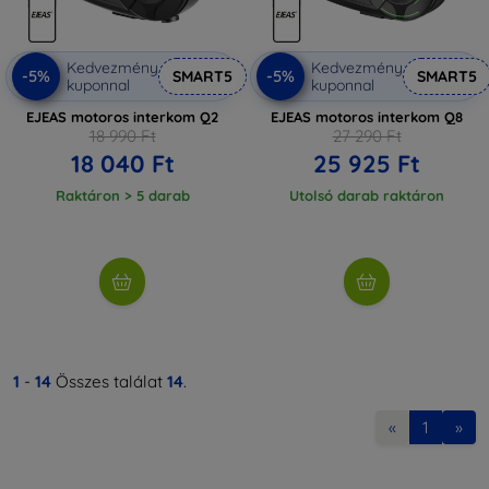
Kedvezmény
Kedvezmény
-5%
-5%
SMART5
SMART5
kuponnal
kuponnal
EJEAS motoros interkom Q2
EJEAS motoros interkom Q8
18 990 Ft
27 290 Ft
18 040 Ft
25 925 Ft
Raktáron > 5 darab
Utolsó darab raktáron
1
-
14
Összes találat
14
.
«
1
»