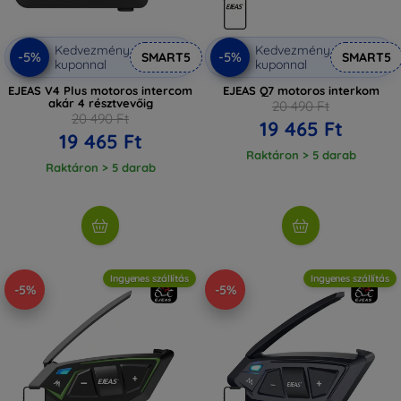
Kedvezmény
Kedvezmény
-5%
-5%
SMART5
SMART5
kuponnal
kuponnal
EJEAS V4 Plus motoros intercom
EJEAS Q7 motoros interkom
akár 4 résztvevőig
20 490 Ft
20 490 Ft
19 465 Ft
19 465 Ft
Raktáron > 5 darab
Raktáron > 5 darab
Ingyenes szállítás
Ingyenes szállítás
-5%
-5%