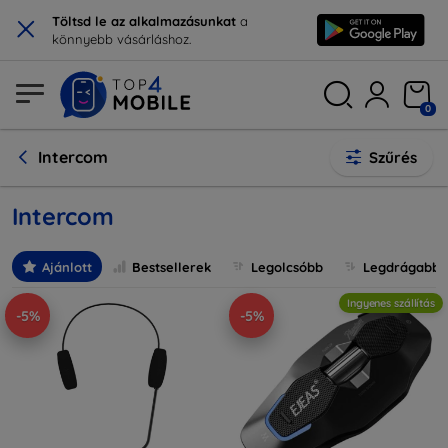
×
Töltsd le az alkalmazásunkat
a
könnyebb vásárláshoz.
0
Intercom
Szűrés
Intercom
Ajánlott
Bestsellerek
Legolcsóbb
Legdrágabb
Ingyenes szállítás
-5%
-5%