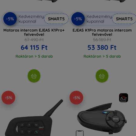
Kedvezmény
Kedvezmény
-5%
-5%
SMART5
SMART5
kuponnal
kuponnal
Motoros intercom EJEAS K1Pro+
EJEAS K1Pro motoros intercom
felvevővel
felvevővel
67 490 Ft
56 189 Ft
64 115 Ft
53 380 Ft
Raktáron > 5 darab
Raktáron > 5 darab
-5%
-5%