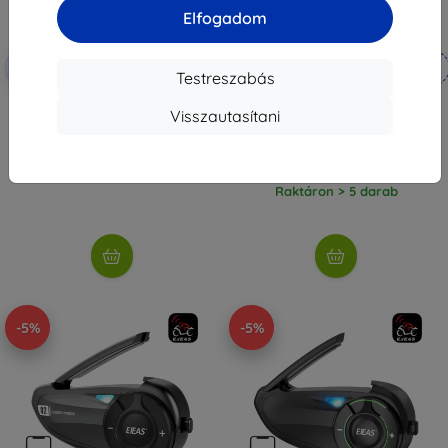
Elfogadom
Kedvezmény
Kedvezmény
-5%
-5%
SMART5
SMART5
kuponnal
kuponnal
Testreszabás
EJEAS motoros interkom K1
EJEAS távirányító EUC
Visszautasítani
intercomokhoz
47 590 Ft
10 790 Ft
45 210 Ft
10 250 Ft
Raktáron > 5 darab
Raktáron > 5 darab
-5%
-5%