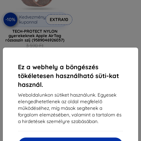
Kedvezmény
-10%
EXTRA10
kuponnal
TECH-PROTECT NYLON
gyerekeknek Apple AirTag
rózsaszín szíj (9589046926037)
3 590 Ft
3 230 Ft
Raktáron 3 darab
Ez a webhely a böngészés
tökéletesen használható süti-kat
használ.
Weboldalunkon sütiket használunk. Egyesek
elengedhetetlenek az oldal megfelelő
1
-
5
Összes találat
5
.
működéséhez, míg mások segítenek a
forgalom elemzésében, valamint a tartalom és
«
1
»
a hirdetések személyre szabásában.