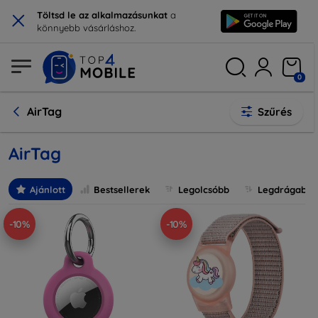
×
Töltsd le az alkalmazásunkat
a
könnyebb vásárláshoz.
0
AirTag
Szűrés
AirTag
Ajánlott
Bestsellerek
Legolcsóbb
Legdrágabb
-10%
-10%