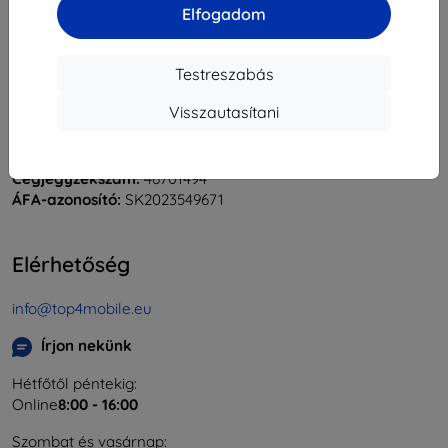
Elfogadom
Testreszabás
Shield-Sk s.r.o.
Visszautasítani
Rudolf Mocka utca 3750/2A
841 04 Bratislava
Cégjegyzékszám:
46701494
ÁFA-azonosító:
SK2023549671
Elérhetőség
info@top4mobile.eu
Írjon nekünk
Hétfőtől péntekig:
Online
8:00 - 16:00
Szombat és vasárnap: