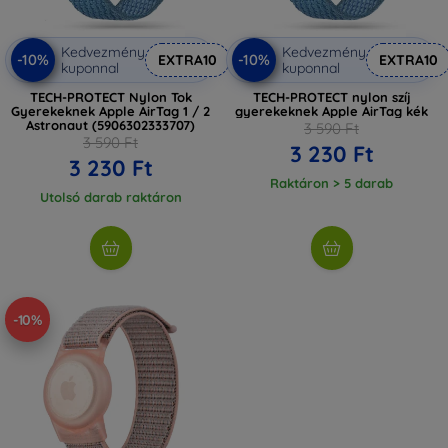
Kedvezmény
Kedvezmény
-10%
-10%
EXTRA10
EXTRA10
kuponnal
kuponnal
TECH-PROTECT Nylon Tok
TECH-PROTECT nylon szíj
Gyerekeknek Apple AirTag 1 / 2
gyerekeknek Apple AirTag kék
Astronaut (5906302333707)
3 590 Ft
3 590 Ft
3 230 Ft
3 230 Ft
Raktáron > 5 darab
Utolsó darab raktáron
-10%