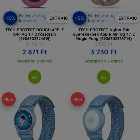
Kedvezmény
Kedvezmény
-10%
-10%
EXTRA10
EXTRA10
kuponnal
kuponnal
TECH-PROTECT ROUGH APPLE
TECH-PROTECT Nylon Tok
AIRTAG 1 / 2 rózsaszín
Gyerekeknek Apple AirTag 1 / 2
(5906302324613)
Magic Pony (5906302333714)
3 190 Ft
3 590 Ft
2 871 Ft
3 230 Ft
Raktáron 2 darab
Raktáron > 5 darab
-10%
-10%