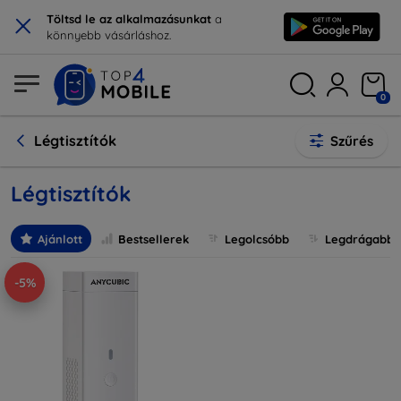
×
Töltsd le az alkalmazásunkat
a
könnyebb vásárláshoz.
0
Légtisztítók
Szűrés
Légtisztítók
Ajánlott
Bestsellerek
Legolcsóbb
Legdrágabb
-5%