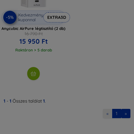
Kedvezmény
-5%
EXTRA3D
kuponnal
Anycubic AirPure légtisztító (2 db)
16 790 Ft
15 950 Ft
Raktáron > 5 darab
1
-
1
Összes találat
1
.
«
1
»