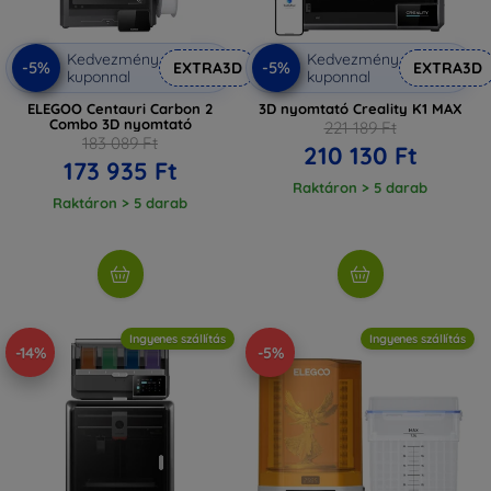
Kedvezmény
Kedvezmény
-5%
-5%
EXTRA3D
EXTRA3D
kuponnal
kuponnal
ELEGOO Centauri Carbon 2
3D nyomtató Creality K1 MAX
Combo 3D nyomtató
221 189 Ft
183 089 Ft
210 130 Ft
173 935 Ft
Raktáron > 5 darab
Raktáron > 5 darab
Ingyenes szállítás
Ingyenes szállítás
-14%
-5%