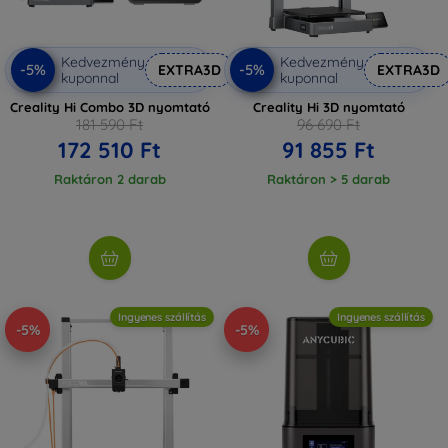
Kedvezmény
Kedvezmény
-5%
-5%
EXTRA3D
EXTRA3D
kuponnal
kuponnal
Creality Hi Combo 3D nyomtató
Creality Hi 3D nyomtató
181 590 Ft
96 690 Ft
172 510 Ft
91 855 Ft
Raktáron 2 darab
Raktáron > 5 darab
Ingyenes szállítás
Ingyenes szállítás
-5%
-5%