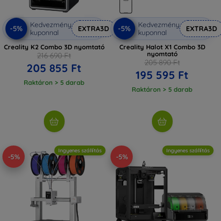
Kedvezmény
Kedvezmény
-5%
-5%
EXTRA3D
EXTRA3D
kuponnal
kuponnal
Creality K2 Combo 3D nyomtató
Creality Halot X1 Combo 3D
nyomtató
216 690 Ft
205 890 Ft
205 855 Ft
195 595 Ft
Raktáron > 5 darab
Raktáron > 5 darab
Ingyenes szállítás
Ingyenes szállítás
-5%
-5%