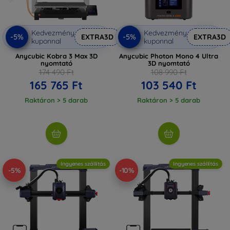
Kedvezmény
Kedvezmény
-5%
-5%
EXTRA3D
EXTRA3D
kuponnal
kuponnal
Anycubic Kobra 3 Max 3D
Anycubic Photon Mono 4 Ultra
nyomtató
3D nyomtató
174 490 Ft
108 990 Ft
165 765 Ft
103 540 Ft
Raktáron > 5 darab
Raktáron > 5 darab
Ingyenes szállítás
Ingyenes szállítás
-5%
-10%