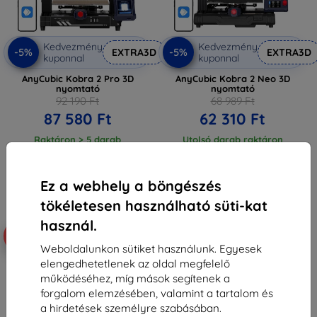
Kedvezmény
Kedvezmény
-5%
-5%
EXTRA3D
EXTRA3D
kuponnal
kuponnal
AnyCubic Kobra 2 Pro 3D
AnyCubic Kobra 2 Neo 3D
nyomtató
nyomtató
92 190 Ft
68 989 Ft
87 580 Ft
62 310 Ft
Raktáron > 5 darab
Utolsó darab raktáron
Ez a webhely a böngészés
tökéletesen használható süti-kat
használ.
Ingyenes szállítás
Ingyenes szállítás
-5%
-5%
Weboldalunkon sütiket használunk. Egyesek
elengedhetetlenek az oldal megfelelő
működéséhez, míg mások segítenek a
forgalom elemzésében, valamint a tartalom és
a hirdetések személyre szabásában.