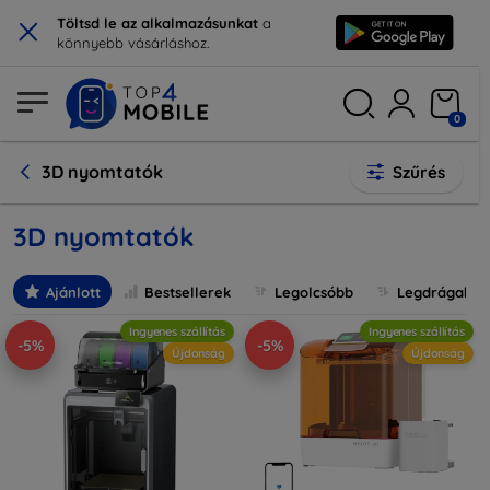
×
Töltsd le az alkalmazásunkat
a
könnyebb vásárláshoz.
0
3D nyomtatók
Szűrés
3D nyomtatók
Ajánlott
Bestsellerek
Legolcsóbb
Legdrágabb
Ingyenes szállítás
Ingyenes szállítás
-5%
-5%
Újdonság
Újdonság