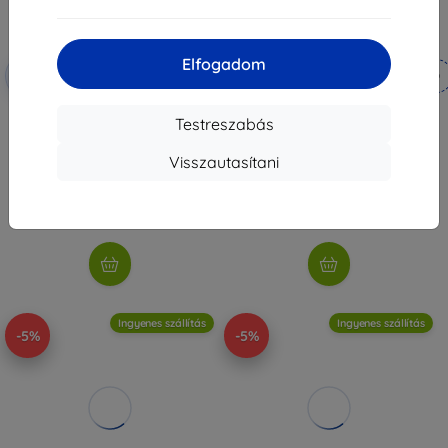
Elfogadom
Kedvezmény
Kedvezmény
-5%
-5%
EXTRA3D
EXTRA3D
kuponnal
kuponnal
ELEGOO Mars 5 3D nyomtató
ELEGOO Mars 5 Ultra 3D
Testreszabás
nyomtató
82 890 Ft
117 290 Ft
78 745 Ft
Visszautasítani
111 425 Ft
Raktáron > 5 darab
Raktáron > 5 darab
Ingyenes szállítás
Ingyenes szállítás
-5%
-5%