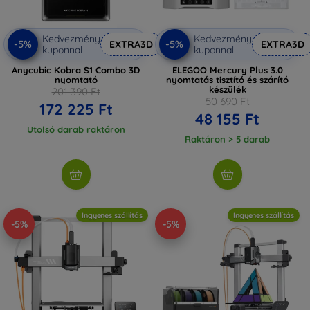
Kedvezmény
Kedvezmény
-5%
-5%
EXTRA3D
EXTRA3D
kuponnal
kuponnal
Anycubic Kobra S1 Combo 3D
ELEGOO Mercury Plus 3.0
nyomtató
nyomtatás tisztító és szárító
készülék
201 390 Ft
50 690 Ft
172 225 Ft
48 155 Ft
Utolsó darab raktáron
Raktáron > 5 darab
Ingyenes szállítás
Ingyenes szállítás
-5%
-5%