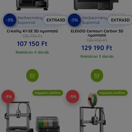
Kedvezmény
Kedvezmény
-5%
-5%
EXTRA3D
EXTRA3D
kuponnal
kuponnal
Creality K1-SE 3D nyomtató
ELEGOO Centauri Carbon 3D
nyomtató
118 790 Ft
135 990 Ft
107 150 Ft
129 190 Ft
Raktáron 4 darab
Raktáron 5 darab
Ingyenes szállítás
Ingyenes szállítás
-5%
-5%