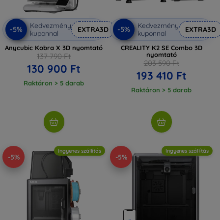
Kedvezmény
Kedvezmény
-5%
-5%
EXTRA3D
EXTRA3D
kuponnal
kuponnal
Anycubic Kobra X 3D nyomtató
CREALITY K2 SE Combo 3D
nyomtató
137 790 Ft
203 590 Ft
130 900 Ft
193 410 Ft
Raktáron > 5 darab
Raktáron > 5 darab
Ingyenes szállítás
Ingyenes szállítás
-5%
-5%