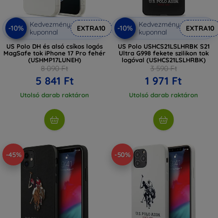
Kedvezmény
Kedvezmény
-10%
-10%
EXTRA10
EXTRA10
kuponnal
kuponnal
US Polo DH és alsó csíkos logós
US Polo USHCS21LSLHRBK S21
MagSafe tok iPhone 17 Pro fehér
Ultra G998 fekete szilikon tok
(USHMP17LUNEH)
logóval (USHCS21LSLHRBK)
8 090 Ft
3 590 Ft
5 841 Ft
1 971 Ft
Utolsó darab raktáron
Utolsó darab raktáron
-45%
-50%