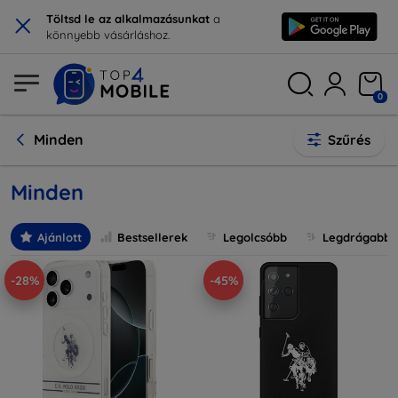
×
Töltsd le az alkalmazásunkat
a
könnyebb vásárláshoz.
0
Minden
Szűrés
Minden
Ajánlott
Bestsellerek
Legolcsóbb
Legdrágabb
-28%
-45%