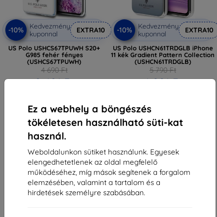
Kedvezmény
Kedvezmény
-10%
-10%
EXTRA10
EXTRA10
kuponnal
kuponnal
US Polo USHCS67TPUWH S20+
US Polo USHCN61TRDGLB iPhone
G985 fehér fényes
11 kék Gradient Pattern Collection
(USHCS67TPUWH)
(USHCN61TRDGLB)
4 690 Ft
5 790 Ft
2 421 Ft
4 221 Ft
Utolsó darab raktáron
Utolsó darab raktáron
Ez a webhely a böngészés
tökéletesen használható süti-kat
használ.
Weboldalunkon sütiket használunk. Egyesek
elengedhetetlenek az oldal megfelelő
1
-
6
Összes találat
6
.
működéséhez, míg mások segítenek a forgalom
elemzésében, valamint a tartalom és a
«
1
»
hirdetések személyre szabásában.