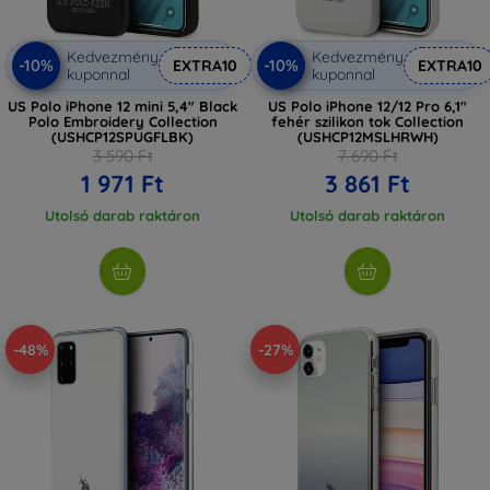
Kedvezmény
Kedvezmény
-10%
-10%
EXTRA10
EXTRA10
kuponnal
kuponnal
US Polo iPhone 12 mini 5,4" Black
US Polo iPhone 12/12 Pro 6,1"
Polo Embroidery Collection
fehér szilikon tok Collection
(USHCP12SPUGFLBK)
(USHCP12MSLHRWH)
3 590 Ft
7 690 Ft
1 971 Ft
3 861 Ft
Utolsó darab raktáron
Utolsó darab raktáron
-48%
-27%