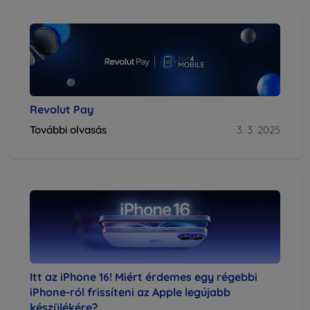
Revolut Pay
További olvasás
3. 3. 2025
Itt az iPhone 16! Miért érdemes egy régebbi
iPhone-ról frissíteni az Apple legújabb
készülékére?