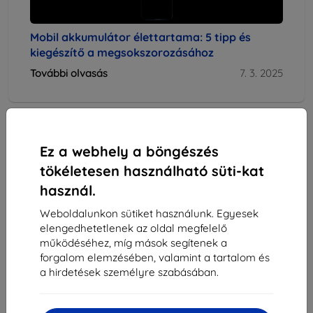
Mobil akkumulátor élettartama: 5 tipp és
kiegészítő a megsokszorozásához
További olvasás
7. 3. 2025
Blog
Ez a webhely a böngészés
tökéletesen használható süti-kat
Top4Mobile
használ.
Weboldalunkon sütiket használunk. Egyesek
Mobiltelefonok
elengedhetetlenek az oldal megfelelő
működéséhez, míg mások segítenek a
forgalom elemzésében, valamint a tartalom és
Tokok és hátlapok mobiltelefonokhoz
a hirdetések személyre szabásában.