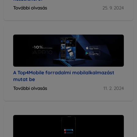
További olvasás
25. 9. 2024
A Top4Mobile forradalmi mobilalkalmazást
mutat be
További olvasás
11. 2. 2024