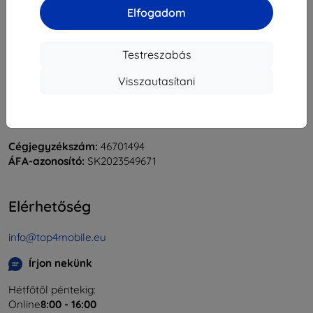
Elfogadom
Testreszabás
Visszautasítani
Shield-Sk s.r.o.
Rudolf Mocka utca 3750/2A
841 04 Bratislava
Cégjegyzékszám:
46701494
ÁFA-azonosító:
SK2023549671
Elérhetőség
info@top4mobile.eu
Írjon nekünk
Hétfőtől péntekig:
Online
8:00 - 16:00