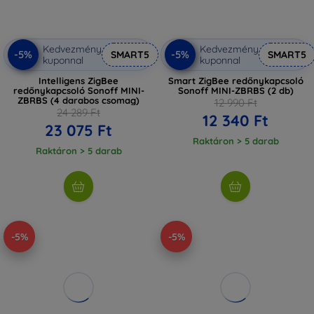
Kedvezmény
Kedvezmény
-5%
-5%
SMART5
SMART5
kuponnal
kuponnal
Intelligens ZigBee
Smart ZigBee redőnykapcsoló
redőnykapcsoló Sonoff MINI-
Sonoff MINI-ZBRBS (2 db)
ZBRBS (4 darabos csomag)
12 990 Ft
24 289 Ft
12 340 Ft
23 075 Ft
Raktáron > 5 darab
Raktáron > 5 darab
-5%
-5%