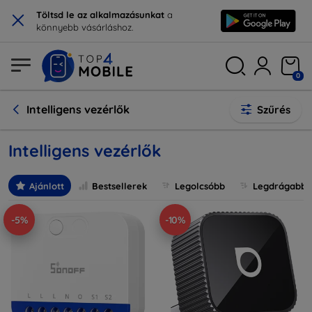
×
Töltsd le az alkalmazásunkat
a
könnyebb vásárláshoz.
0
Intelligens vezérlők
Szűrés
Intelligens vezérlők
Ajánlott
Bestsellerek
Legolcsóbb
Legdrágabb
-5%
-10%