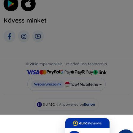
Kövess minket
©
2026
top4mobile.hu. Minden jog fenntartva.
Top4Mobile.hu
Webáruházaink
AI powered by
Eurion