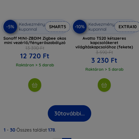
Kedvezmény
Kedvezmény
-5%
-10%
SMART5
EXTRA10
kuponnal
kuponnal
Sonoff MINI-ZBDIM Zigbee okos
Avatto TS20 kétszeres
mini vezérlő/fényerőszabályzó
kapcsolókeret
világításkapcsolóhoz (fekete)
13 390 Ft
3 590 Ft
12 720 Ft
3 230 Ft
Raktáron > 5 darab
Raktáron > 5 darab
30
további...
1
-
30
Összes találat
178
.