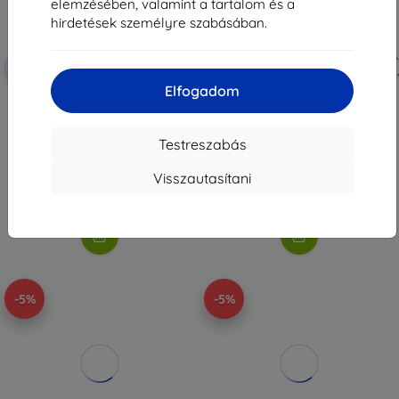
elemzésében, valamint a tartalom és a
hirdetések személyre szabásában.
Kedvezmény
Kedvezmény
-10%
-5%
EXTRA10
SMART5
kuponnal
kuponnal
Elfogadom
Avatto WSM20-W1 smart switch
Sonoff MINI-ZB2GS ZigBee
module
kétcsatornás mini kapcsoló
6 590 Ft
9 290 Ft
Testreszabás
5 931 Ft
8 825 Ft
Visszautasítani
Raktáron > 5 darab
Raktáron > 5 darab
-5%
-5%