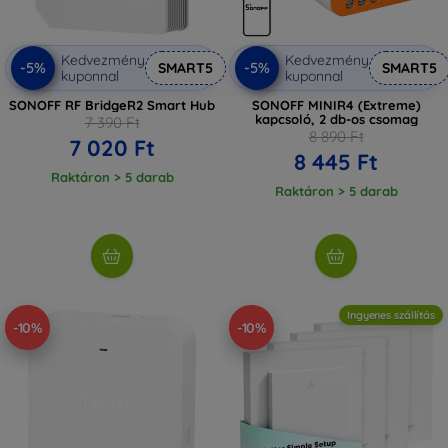
Kedvezmény
Kedvezmény
-5%
-5%
SMART5
SMART5
kuponnal
kuponnal
SONOFF RF BridgeR2 Smart Hub
SONOFF MINIR4 (Extreme)
kapcsoló, 2 db-os csomag
7 390 Ft
8 890 Ft
7 020 Ft
8 445 Ft
Raktáron > 5 darab
Raktáron > 5 darab
Ingyenes szállítás
-10%
-10%