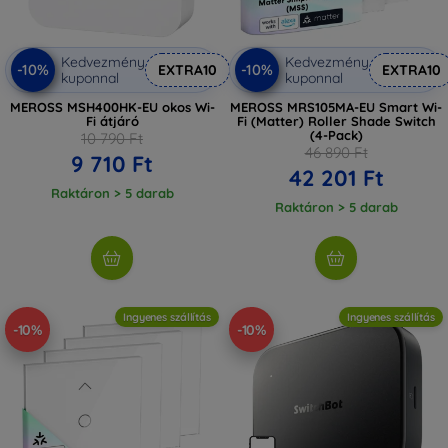
Kedvezmény
Kedvezmény
-10%
-10%
EXTRA10
EXTRA10
kuponnal
kuponnal
MEROSS MSH400HK-EU okos Wi-
MEROSS MRS105MA-EU Smart Wi-
Fi átjáró
Fi (Matter) Roller Shade Switch
(4-Pack)
10 790 Ft
46 890 Ft
9 710 Ft
42 201 Ft
Raktáron > 5 darab
Raktáron > 5 darab
Ingyenes szállítás
Ingyenes szállítás
-10%
-10%