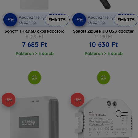
Kedvezmény
Kedvezmény
-5%
-5%
SMART5
SMART5
kuponnal
kuponnal
Sonoff THR316D okos kapcsoló
Sonoff ZigBee 3.0 USB adapter
8 090 Ft
11 190 Ft
7 685 Ft
10 630 Ft
Raktáron > 5 darab
Raktáron > 5 darab
-5%
-5%