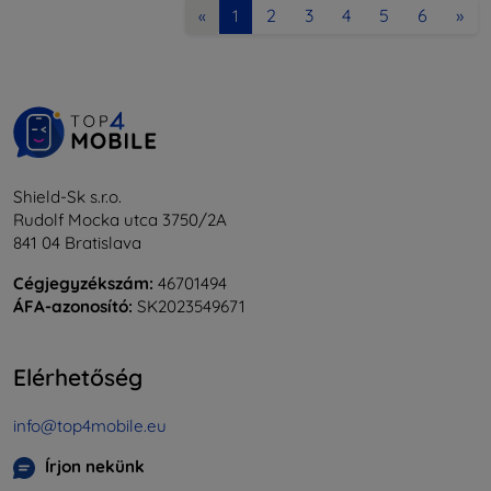
2
3
4
5
6
»
«
1
Shield-Sk s.r.o.
Rudolf Mocka utca 3750/2A
841 04 Bratislava
Cégjegyzékszám:
46701494
ÁFA-azonosító:
SK2023549671
Elérhetőség
info@top4mobile.eu
Írjon nekünk