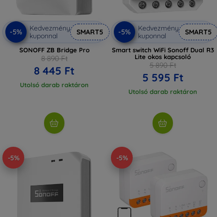
Kedvezmény
Kedvezmény
-5%
-5%
SMART5
SMART5
kuponnal
kuponnal
SONOFF ZB Bridge Pro
Smart switch WiFi Sonoff Dual R3
Lite okos kapcsoló
8 890 Ft
5 890 Ft
8 445 Ft
5 595 Ft
Utolsó darab raktáron
Utolsó darab raktáron
-5%
-5%