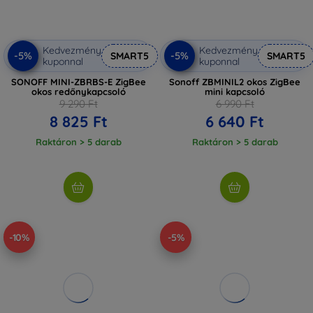
Kedvezmény
Kedvezmény
-5%
-5%
SMART5
SMART5
kuponnal
kuponnal
SONOFF MINI-ZBRBS-E ZigBee
Sonoff ZBMINIL2 okos ZigBee
okos redőnykapcsoló
mini kapcsoló
9 290 Ft
6 990 Ft
8 825 Ft
6 640 Ft
Raktáron > 5 darab
Raktáron > 5 darab
-10%
-5%