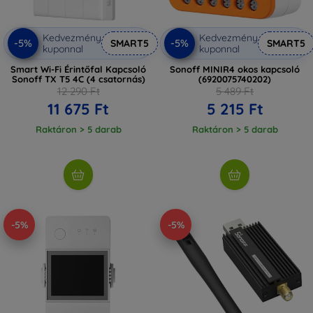
Kedvezmény
Kedvezmény
-5%
-5%
SMART5
SMART5
kuponnal
kuponnal
Smart Wi-Fi Érintőfal Kapcsoló
Sonoff MINIR4 okos kapcsoló
Sonoff TX T5 4C (4 csatornás)
(6920075740202)
12 290 Ft
5 489 Ft
11 675 Ft
5 215 Ft
Raktáron > 5 darab
Raktáron > 5 darab
-5%
-5%