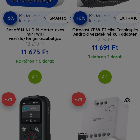
Kedvezmény
Kedvezmény
-5%
-10%
SMART5
EXTRA10
kuponnal
kuponnal
Sonoff MINI-DIM Matter okos
Ottocast CP88-T2 Mini Carplay és
mini WiFi
Android vezeték nélküli adapter
vezérlő/fényerőszabályzó
12 990 Ft
12 290 Ft
11 691 Ft
11 675 Ft
Raktáron 2 darab
Raktáron > 5 darab
-5%
-5%