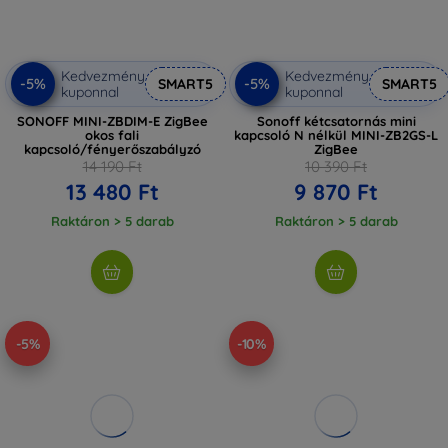
Kedvezmény
Kedvezmény
-5%
-5%
SMART5
SMART5
kuponnal
kuponnal
SONOFF MINI-ZBDIM-E ZigBee
Sonoff kétcsatornás mini
okos fali
kapcsoló N nélkül MINI-ZB2GS-L
kapcsoló/fényerőszabályzó
ZigBee
14 190 Ft
10 390 Ft
13 480 Ft
9 870 Ft
Raktáron > 5 darab
Raktáron > 5 darab
-5%
-10%