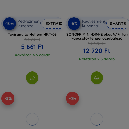
Kedvezmény
Kedvezmény
-10%
-5%
EXTRA10
SMART5
kuponnal
kuponnal
Távirányító Hohem HRT-03
SONOFF MINI-DIM-E okos WiFi fali
kapcsoló/fényerőszabályzó
6 290 Ft
13 390 Ft
5 661 Ft
12 720 Ft
Raktáron > 5 darab
Raktáron > 5 darab
-5%
-5%