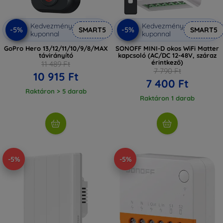
Kedvezmény
Kedvezmény
-5%
-5%
SMART5
SMART5
kuponnal
kuponnal
GoPro Hero 13/12/11/10/9/8/MAX
SONOFF MINI-D okos WiFi Matter
távirányító
kapcsoló (AC/DC 12-48V, száraz
érintkező)
11 489 Ft
7 790 Ft
10 915 Ft
7 400 Ft
Raktáron > 5 darab
Raktáron 1 darab
-5%
-5%