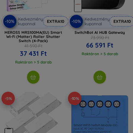
Kedvezmény
Kedvezmény
-10%
-10%
EXTRA10
EXTRA10
kuponnal
kuponnal
MEROSS MRS100MA(EU) Smart
SwitchBot AI HUB Gateway
Wi-Fi (Matter) Roller Shutter
73 990 Ft
Switch (4-Pack)
66 591 Ft
41 590 Ft
37 431 Ft
Raktáron > 5 darab
Raktáron > 5 darab
-5%
-10%