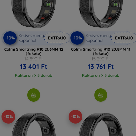
Kedvezmény
Kedvezmény
-10%
-10%
EXTRA10
EXTRA10
kuponnal
kuponnal
Colmi Smartring R10 21,6MM 12
Colmi Smartring R10 20,8MM 11
(fekete)
(fekete)
14 890 Ft
15 290 Ft
13 401 Ft
13 761 Ft
Raktáron > 5 darab
Raktáron > 5 darab
-10%
-10%