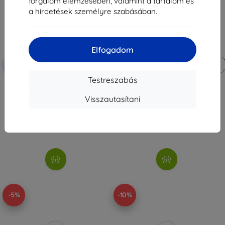
forgalom elemzésében, valamint a tartalom és
a hirdetések személyre szabásában.
Elfogadom
Kedvezmény
Kedvezmény
-10%
-10%
EXTRA10
EXTRA10
kuponnal
kuponnal
Testreszabás
Colmi Smartring R10 17,9MM 7
Colmi V89 okosóra (arany)
(fekete)
14 890 Ft
Visszautasítani
15 290 Ft
13 401 Ft
13 761 Ft
Raktáron > 5 darab
Raktáron > 5 darab
-5%
-10%