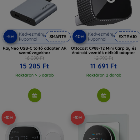
Kedvezmény
Kedvezmény
-5%
-10%
SMART5
EXTRA10
kuponnal
kuponnal
RayNeo USB-C töltő adapter AR
Ottocast CP88-T2 Mini Carplay és
szemüvegekhez
Android vezeték nélküli adapter
16 090 Ft
12 990 Ft
15 285 Ft
11 691 Ft
Raktáron > 5 darab
Raktáron 2 darab
-10%
-10%