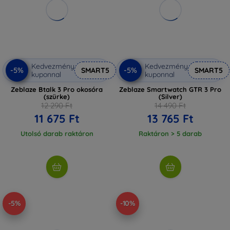
Kedvezmény
Kedvezmény
-5%
-5%
SMART5
SMART5
kuponnal
kuponnal
Zeblaze Btalk 3 Pro okosóra
Zeblaze Smartwatch GTR 3 Pro
(szürke)
(Silver)
12 290 Ft
14 490 Ft
11 675 Ft
13 765 Ft
Utolsó darab raktáron
Raktáron > 5 darab
-5%
-10%