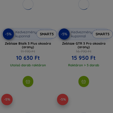
Kedvezmény
Kedvezmény
-5%
-5%
SMART5
SMART5
kuponnal
kuponnal
Zeblaze Btalk 3 Plus okosóra
Zeblaze GTR 3 Pro okosóra
(arany)
(arany)
11 190 Ft
16 790 Ft
10 630 Ft
15 950 Ft
Utolsó darab raktáron
Raktáron > 5 darab
-5%
-5%