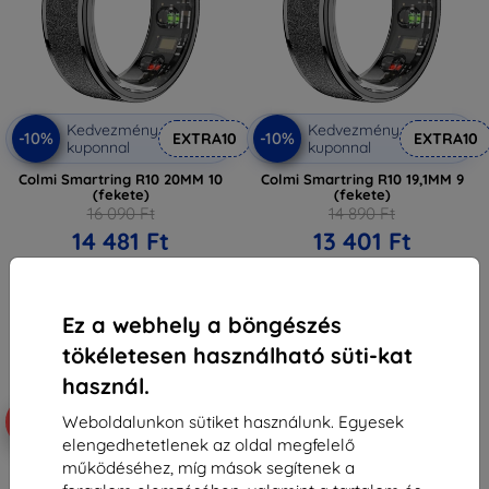
Kedvezmény
Kedvezmény
-10%
-10%
EXTRA10
EXTRA10
kuponnal
kuponnal
Colmi Smartring R10 20MM 10
Colmi Smartring R10 19,1MM 9
(fekete)
(fekete)
16 090 Ft
14 890 Ft
14 481 Ft
13 401 Ft
Raktáron > 5 darab
Raktáron > 5 darab
Ez a webhely a böngészés
tökéletesen használható süti-kat
használ.
Weboldalunkon sütiket használunk. Egyesek
-10%
-10%
elengedhetetlenek az oldal megfelelő
működéséhez, míg mások segítenek a