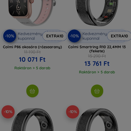
Kedvezmény
Kedvezmény
-10%
-10%
EXTRA10
EXTRA10
kuponnal
kuponnal
Colmi P86 okosóra (rózsaarany)
Colmi Smartring R10 22,4MM 13
(fekete)
11 190 Ft
15 290 Ft
10 071 Ft
13 761 Ft
Raktáron > 5 darab
Raktáron > 5 darab
-10%
-10%