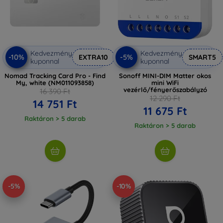
Kedvezmény
Kedvezmény
-10%
-5%
EXTRA10
SMART5
kuponnal
kuponnal
Nomad Tracking Card Pro - Find
Sonoff MINI-DIM Matter okos
My, white (NM011093858)
mini WiFi
vezérlő/fényerőszabályzó
16 390 Ft
12 290 Ft
14 751 Ft
11 675 Ft
Raktáron > 5 darab
Raktáron > 5 darab
-5%
-10%