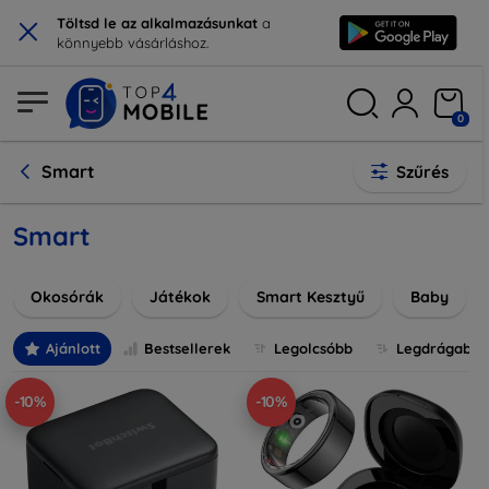
×
Töltsd le az alkalmazásunkat
a
könnyebb vásárláshoz.
0
Smart
Szűrés
Smart
Okosórák
Játékok
Smart Kesztyű
Baby
Ajánlott
Bestsellerek
Legolcsóbb
Legdrágabb
-10%
-10%