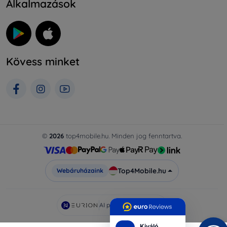
Alkalmazások
Kövess minket
©
2026
top4mobile.hu. Minden jog fenntartva.
Top4Mobile.hu
Webáruházaink
AI powered by
Eurion
Kiváló