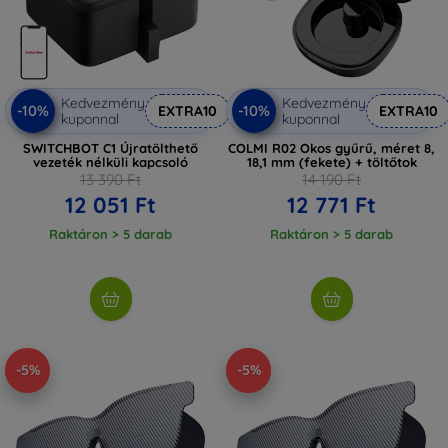
Kedvezmény
Kedvezmény
-10%
-10%
EXTRA10
EXTRA10
kuponnal
kuponnal
SWITCHBOT C1 Újratölthető
COLMI R02 Okos gyűrű, méret 8,
vezeték nélküli kapcsoló
18,1 mm (fekete) + töltőtok
13 390 Ft
14 190 Ft
12 051 Ft
12 771 Ft
Raktáron > 5 darab
Raktáron > 5 darab
-5%
-5%