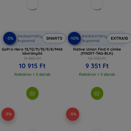
Kedvezmény
Kedvezmény
-5%
-10%
SMART5
EXTRA10
kuponnal
kuponnal
GoPro Hero 13/12/11/10/9/8/MAX
Native Union Find it címke
távirányító
(FINDIT-TAG-BLK)
11 489 Ft
10 390 Ft
10 915 Ft
9 351 Ft
Raktáron > 5 darab
Raktáron > 5 darab
-5%
-5%