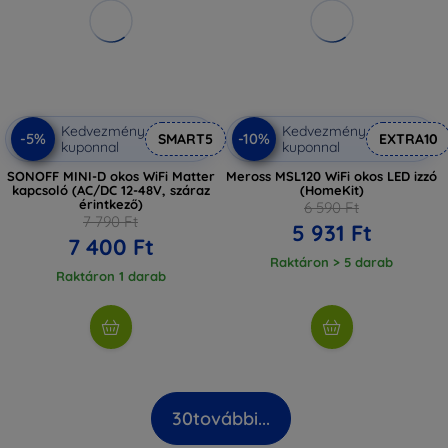
Kedvezmény
Kedvezmény
-5%
-10%
SMART5
EXTRA10
kuponnal
kuponnal
SONOFF MINI-D okos WiFi Matter
Meross MSL120 WiFi okos LED izzó
kapcsoló (AC/DC 12-48V, száraz
(HomeKit)
érintkező)
6 590 Ft
7 790 Ft
5 931 Ft
7 400 Ft
Raktáron > 5 darab
Raktáron 1 darab
30
további...