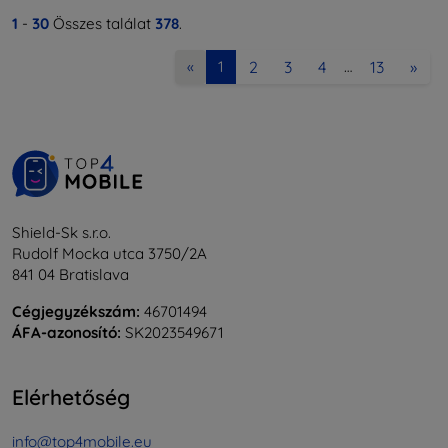
1
-
30
Összes találat
378
.
2
3
4
13
»
«
1
…
Shield-Sk s.r.o.
Rudolf Mocka utca 3750/2A
841 04 Bratislava
Cégjegyzékszám:
46701494
ÁFA-azonosító:
SK2023549671
Elérhetőség
info@top4mobile.eu