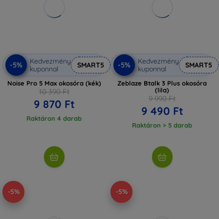
Kedvezmény
Kedvezmény
-5%
-5%
SMART5
SMART5
kuponnal
kuponnal
Noise Pro 5 Max okosóra (kék)
Zeblaze Btalk 3 Plus okosóra
(lila)
10 390 Ft
9 990 Ft
9 870 Ft
9 490 Ft
Raktáron 4 darab
Raktáron > 5 darab
-5%
-5%