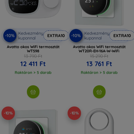
Kedvezmény
Kedvezmény
-10%
-10%
EXTRA10
EXTRA10
kuponnal
kuponnal
Avatto okos WiFi termosztát
Avatto okos WiFi termosztát
WT598
WT20R-EH-16A-W-WiFi
13 790 Ft
15 290 Ft
12 411 Ft
13 761 Ft
Raktáron > 5 darab
Raktáron > 5 darab
-10%
-10%