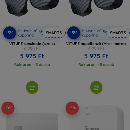
Kedvezmény
Kedvezmény
-5%
-5%
SMART5
SMART5
kuponnal
kuponnal
VITURE sunshade (size L)
VITURE napellenző (M-es méret)
6 290 Ft
6 290 Ft
5 975 Ft
5 975 Ft
Raktáron > 5 darab
Raktáron > 5 darab
-10%
-5%