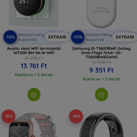
Kedvezmény
Kedvezmény
-10%
-10%
EXTRA10
EXTRA10
kuponnal
kuponnal
Avatto okos WiFi termosztát
Samsung EI-T5600BWE Galaxy
WT20R-BH-3A-W-WiFi
SmartTag2 fehér (EI-
T5600BWEGWW)
15 290 Ft
10 390 Ft
13 761 Ft
9 351 Ft
Raktáron > 5 darab
Raktáron > 5 darab
-10%
-10%