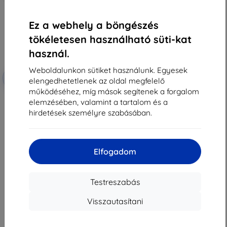
Ez a webhely a böngészés
tökéletesen használható süti-kat
használ.
Weboldalunkon sütiket használunk. Egyesek
Kedvezmény
-10%
EXTRA10
elengedhetetlenek az oldal megfelelő
kuponnal
működéséhez, míg mások segítenek a forgalom
Beline edzett üveg 5D Vivo Y20s
elemzésében, valamint a tartalom és a
2 890 Ft
hirdetések személyre szabásában.
2 601 Ft
Raktáron > 5 darab
Elfogadom
Testreszabás
Visszautasítani
1
-
7
Összes találat
7
.