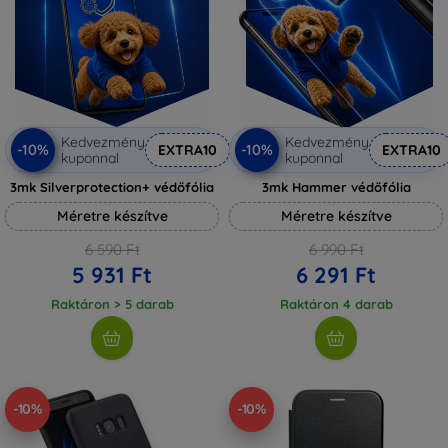
Kedvezmény
Kedvezmény
-10%
-10%
EXTRA10
EXTRA10
kuponnal
kuponnal
3mk Silverprotection+ védőfólia
3mk Hammer védőfólia
Méretre készítve
Méretre készítve
6 590 Ft
6 990 Ft
5 931 Ft
6 291 Ft
Raktáron > 5 darab
Raktáron 4 darab
-10%
-10%