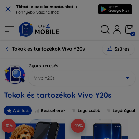
×
Töltsd le az alkalmazásunkat
a
könnyebb vásárláshoz.
0
Tokok és tartozékok Vivo Y20s
Szűrés
Gyors keresés
Vivo Y20s
Tokok és tartozékok Vivo Y20s
Ajánlott
Bestsellerek
Legolcsóbb
Legdrágabb
-10%
-10%