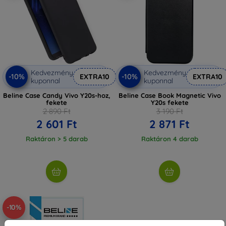
Kedvezmény
Kedvezmény
-10%
-10%
EXTRA10
EXTRA10
kuponnal
kuponnal
Beline Case Candy Vivo Y20s-hoz,
Beline Case Book Magnetic Vivo
fekete
Y20s fekete
2 890 Ft
3 190 Ft
2 601 Ft
2 871 Ft
Raktáron > 5 darab
Raktáron 4 darab
-10%