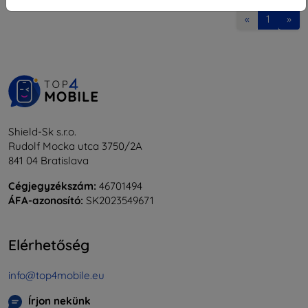
«
1
»
Shield-Sk s.r.o.
Rudolf Mocka utca 3750/2A
841 04 Bratislava
Cégjegyzékszám:
46701494
ÁFA-azonosító:
SK2023549671
Elérhetőség
info@top4mobile.eu
Írjon nekünk