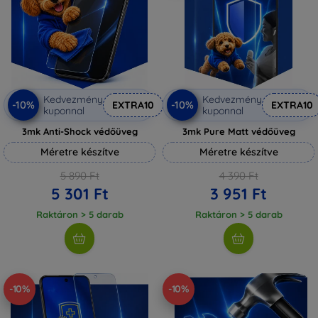
Kedvezmény
Kedvezmény
-10%
-10%
EXTRA10
EXTRA10
kuponnal
kuponnal
3mk Anti-Shock védőüveg
3mk Pure Matt védőüveg
Méretre készítve
Méretre készítve
5 890 Ft
4 390 Ft
5 301 Ft
3 951 Ft
Raktáron > 5 darab
Raktáron > 5 darab
-10%
-10%