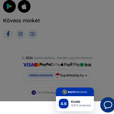
Kövess minket
©
2026
top4mobile.hu. Minden jog fenntartva.
Top4Mobile.hu
Webáruházaink
AI powered by
Eurion
Kiváló
4.6
13575 értékelés