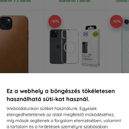
ktáron > 5 darab
Raktáron 1 darab
Utolsó
-10%
-10%
Kedvezmény
Kedvezmény
%
-10%
-10%
EXTRA10
EXTRA10
kuponnal
kuponnal
k
Ez a webhely a böngészés tökéletesen
d Modern Leather
3mk Armor MagCase tok
Apple MT
használható süti-kat használ.
english tan iPhone 15
Apple iPhone 15 Plus-hoz
MagSafe T
s-hoz (NM01611585)
hoz (Sé
5 089 Ft
Weboldalunkon sütiket használunk. Egyesek
10 390 Ft
4 580 Ft
elengedhetetlenek az oldal megfelelő működéséhez,
9 351 Ft
3
míg mások segítenek a forgalom elemzésében, valamint
Raktáron > 5 darab
a tartalom és a hirdetések személyre szabásában.
ktáron > 5 darab
Rakt