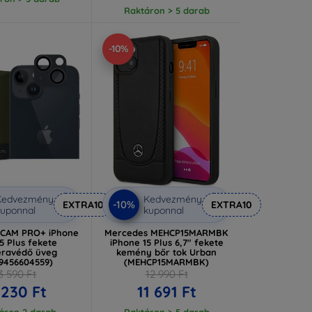
Raktáron > 5 darab
-10%
Kedvezmény
Kedvezmény
-10%
EXTRA10
EXTRA10
uponnal
kuponnal
LCAM PRO+ iPhone
Mercedes MEHCP15MARMBK
15 Plus fekete
iPhone 15 Plus 6,7" fekete
ravédő üveg
kemény bőr tok Urban
19456604559)
(MEHCP15MARMBK)
3 590 Ft
12 990 Ft
 230 Ft
11 691 Ft
áron 2 darab
Raktáron > 5 darab