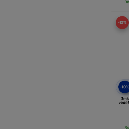
Ra
-10%
-10
3mk 
védőf
Ra