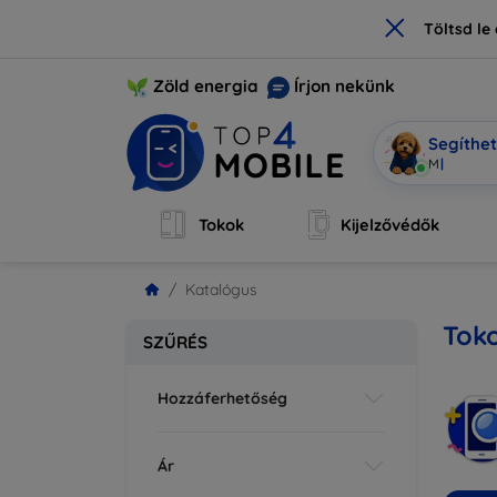
×
Töltsd l
Zöld energia
Írjon nekünk
Segíthe
Mobi vagyo
Tokok
Kijelzővédők
Katalógus
Toko
SZŰRÉS
Hozzáferhetőség
Ár