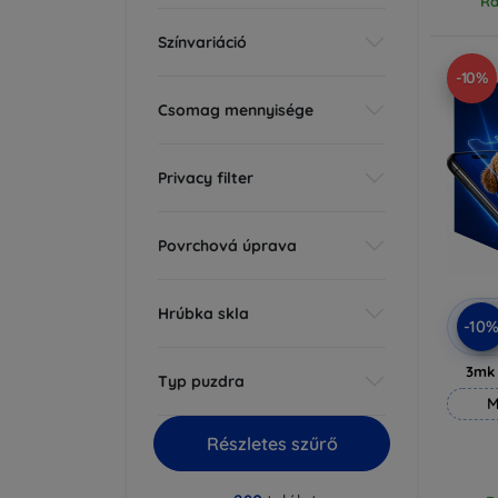
Ra
Színvariáció
-10%
Csomag mennyisége
Privacy filter
Povrchová úprava
Hrúbka skla
-10
3mk
Typ puzdra
M
Részletes szűrő