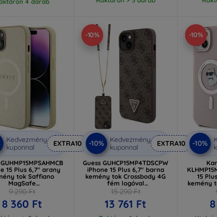
aktáron 4 darab
-10%
-10%
Kedvezmény
Kedvezmény
%
-10%
-10%
EXTRA10
EXTRA10
kuponnal
kuponnal
k
s GUHMP15MPSAHMCB
Guess GUHCP15MP4TDSCPW
Kar
e 15 Plus 6,7" arany
iPhone 15 Plus 6,7" barna
KLHMP15
ény tok Saffiano
kemény tok Crossbody 4G
15 Plu
MagSafe
fém logóval
kemény t
UHMP15MPSAHMCB)
(GUHCP15MP4TDSCPW)
9 290 Ft
15 290 Ft
(KLHM
8 360 Ft
13 761 Ft
8