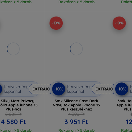
ktáron > 5 darab
Raktáron > 5 darab
Raktá
-10%
-10%
Kedvezmény
Kedvezmény
%
-10%
-10%
EXTRA10
EXTRA10
kuponnal
kuponnal
k
Silky Matt Privacy
3mk Silicone Case Dark
3mk Ha
ólia Apple iPhone 15
Navy tok Apple iPhone 15
Apple iP
Plus-hoz
Plus készülékhez
Plus
5 089 Ft
4 390 Ft
4 580 Ft
3 951 Ft
1
ktáron > 5 darab
Raktáron > 5 darab
Raktá