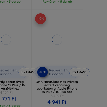
ron > 5 darab
Raktáron > 5 darab
-10%
Kedvezmény
Kedvezmény
-10%
EXTRA10
EXTRA10
uponnal
kuponnal
rdy edzett üveg
3MK HardGlass Max Privacy
hone 15 Plus / 16
edzett védőüveg
 készülékhez
applikátorral Apple iPhone
15 Plus / 16 Plus-hoz
14 190 Ft
5 489 Ft
2 771 Ft
4 941 Ft
ron > 5 darab