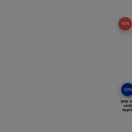
-10%
-10
3MK H
védő
Apple