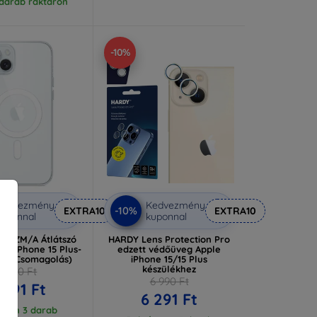
 darab raktáron
-10%
Kedvezmény
Kedvezmény
-10%
EXTRA10
EXTRA10
uponnal
kuponnal
213ZM/A Átlátszó
HARDY Lens Protection Pro
ok iPhone 15 Plus-
edzett védőüveg Apple
rült Csomagolás)
iPhone 15/15 Plus
készülékhez
3 990 Ft
6 990 Ft
 591 Ft
6 291 Ft
áron 3 darab