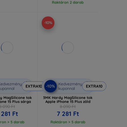
Raktáron 2 darab
-10%
Kedvezmény
Kedvezmény
-10%
EXTRA10
EXTRA10
uponnal
kuponnal
y MagSilicone tok
3MK Hardy MagSilicone tok
one 15 Plus sárga
Apple iPhone 15 Plus zöld
8 090 Ft
8 090 Ft
 281 Ft
7 281 Ft
ron > 5 darab
Raktáron > 5 darab