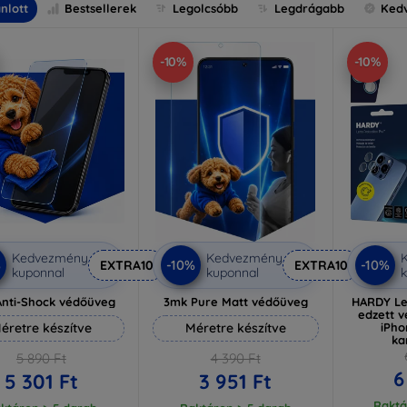
nlott
Bestsellerek
Legolcsóbb
Legdrágabb
Ked
-10%
-10%
Kedvezmény
Kedvezmény
%
-10%
-10%
EXTRA10
EXTRA10
kuponnal
kuponnal
k
nti-Shock védőüveg
3mk Pure Matt védőüveg
HARDY Le
edzett 
éretre készítve
Méretre készítve
iPho
ka
5 890 Ft
4 390 Ft
6
5 301 Ft
3 951 Ft
Raktá