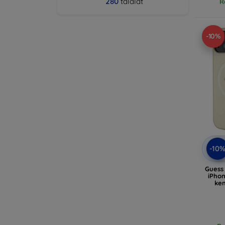
280
találat
R
-10%
-10
Gues
iPhon
kem
(G