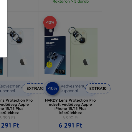
Raktáron > 5 darab
-10%
Kedvezmény
Kedvezmény
-10%
EXTRA10
EXTRA10
uponnal
kuponnal
ns Protection Pro
HARDY Lens Protection Pro
 védőüveg Apple
edzett védőüveg Apple
ne 15/15 Plus
iPhone 15/15 Plus
észülékhez
készülékhez
6 990 Ft
6 990 Ft
 291 Ft
6 291 Ft