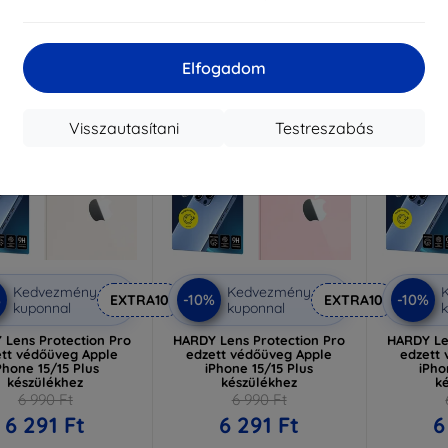
Elfogadom
-10%
-10%
Visszautasítani
Testreszabás
Kedvezmény
Kedvezmény
%
-10%
-10%
EXTRA10
EXTRA10
kuponnal
kuponnal
k
 Lens Protection Pro
HARDY Lens Protection Pro
HARDY Le
ett védőüveg Apple
edzett védőüveg Apple
edzett
Phone 15/15 Plus
iPhone 15/15 Plus
iPho
készülékhez
készülékhez
k
6 990 Ft
6 990 Ft
6 291 Ft
6 291 Ft
6