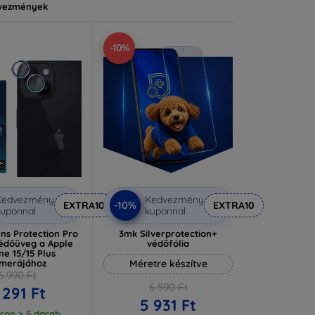
vezmények
-10%
Kedvezmény
Kedvezmény
-10%
EXTRA10
EXTRA10
uponnal
kuponnal
ns Protection Pro
3mk Silverprotection+
védőüveg a Apple
védőfólia
ne 15/15 Plus
merájához
Méretre készítve
6 990 Ft
6 590 Ft
 291 Ft
5 931 Ft
ron > 5 darab