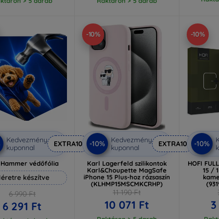
ktáron > 5 darab
Raktáron > 5 darab
-10%
-10%
Kedvezmény
Kedvezmény
%
-10%
-10%
EXTRA10
EXTRA10
kuponnal
kuponnal
k
 Hammer védőfólia
Karl Lagerfeld szilikontok
HOFI FUL
Karl&Choupette MagSafe
15 / 
éretre készítve
iPhone 15 Plus-hoz rózsaszín
kame
(KLHMP15MSCMKCRHP)
(93
11 190 Ft
6 990 Ft
10 071 Ft
3
6 291 Ft
Raktáron > 5 darab
Rakt