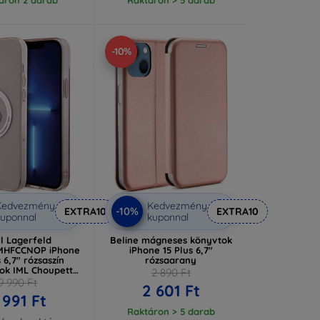
-10%
Kedvezmény
Kedvezmény
-10%
EXTRA10
EXTRA10
uponnal
kuponnal
l Lagerfeld
Beline mágneses könyvtok
MHFCCNOP iPhone
iPhone 15 Plus 6,7"
s 6,7" rózsaszín
rózsaarany
ok IML Choupette
2 890 Ft
MagSafe
9 990 Ft
2 601 Ft
P15MHFCCNOP)
 991 Ft
Raktáron > 5 darab