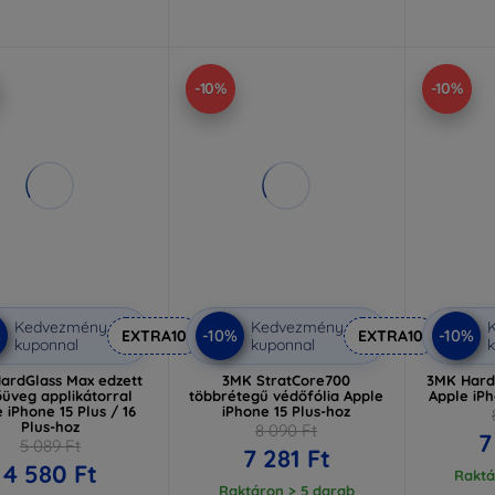
-10%
-10%
Kedvezmény
Kedvezmény
%
-10%
-10%
EXTRA10
EXTRA10
kuponnal
kuponnal
k
ardGlass Max edzett
3MK StratCore700
3MK Hard
üveg applikátorral
többrétegű védőfólia Apple
Apple iPh
 iPhone 15 Plus / 16
iPhone 15 Plus-hoz
Plus-hoz
8 090 Ft
7
5 089 Ft
7 281 Ft
4 580 Ft
Raktá
Raktáron > 5 darab