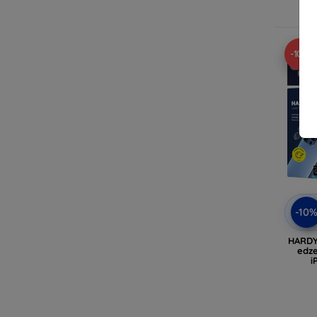
-10%
-10
HARDY
edz
i