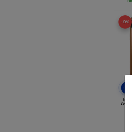
Ra
-10%
-10
Noma
Case 
Plu
Ra