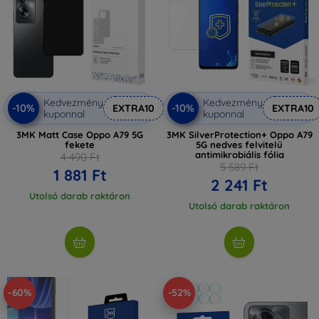
Kedvezmény
Kedvezmény
-10%
-10%
EXTRA10
EXTRA10
kuponnal
kuponnal
3MK Matt Case Oppo A79 5G
3MK SilverProtection+ Oppo A79
fekete
5G nedves felvitelű
antimikrobiális fólia
4 490 Ft
5 589 Ft
1 881 Ft
2 241 Ft
Utolsó darab raktáron
Utolsó darab raktáron
-60%
-52%