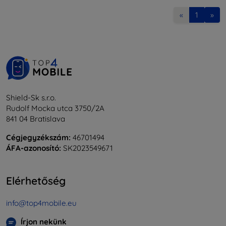
«
1
»
Shield-Sk s.r.o.
Rudolf Mocka utca 3750/2A
841 04 Bratislava
Cégjegyzékszám:
46701494
ÁFA-azonosító:
SK2023549671
Elérhetőség
info@top4mobile.eu
Írjon nekünk