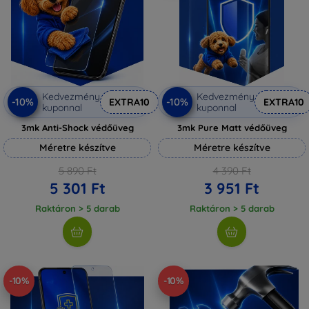
Kedvezmény
Kedvezmény
-10%
-10%
EXTRA10
EXTRA10
kuponnal
kuponnal
3mk Anti-Shock védőüveg
3mk Pure Matt védőüveg
Méretre készítve
Méretre készítve
5 890 Ft
4 390 Ft
5 301 Ft
3 951 Ft
Raktáron > 5 darab
Raktáron > 5 darab
-10%
-10%