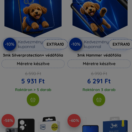
Kedvezmény
Kedvezmény
-10%
-10%
EXTRA10
EXTRA10
kuponnal
kuponnal
3mk Silverprotection+ védőfólia
3mk Hammer védőfólia
Méretre készítve
Méretre készítve
6 590 Ft
6 990 Ft
5 931 Ft
6 291 Ft
Raktáron > 5 darab
Raktáron 3 darab
-58%
-60%