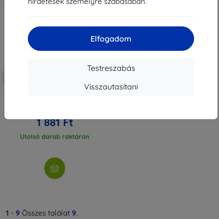
hirdetések személyre szabásában.
Elfogadom
Testreszabás
Kedvezmény
-10%
EXTRA10
kuponnal
Visszautasítani
3MK FlexibleGlass Oppo A79 5G
hibrid üveg
4 090 Ft
1 881 Ft
Utolsó darab raktáron
1
-
9
Összes találat
9
.