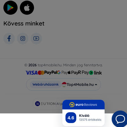
Kövess minket
©
2026
top4mobile.hu. Minden jog fenntartva.
Top4Mobile.hu
Webáruházaink
AI powered by
Eurion
Kiváló
4.6
13575 értékelés