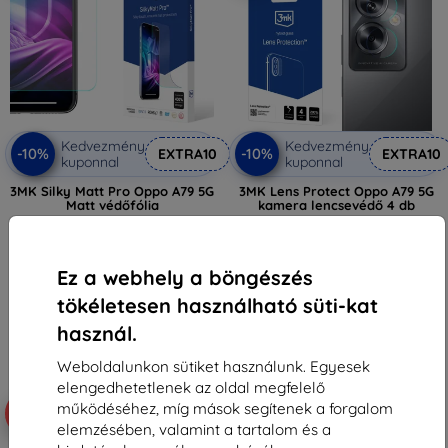
Kedvezmény
Kedvezmény
-10%
-10%
EXTRA10
EXTRA10
kuponnal
kuponnal
3MK Silky Matt Pro Oppo A79 5G
3MK Lens Protect Oppo A79 5G
Matt védőfólia
kamera lencsevédő 4 db
5 589 Ft
2 590 Ft
2 241 Ft
1 251 Ft
Ez a webhely a böngészés
Utolsó darab raktáron
Utolsó darab raktáron
tökéletesen használható süti-kat
használ.
Weboldalunkon sütiket használunk. Egyesek
elengedhetetlenek az oldal megfelelő
működéséhez, míg mások segítenek a forgalom
-54%
elemzésében, valamint a tartalom és a