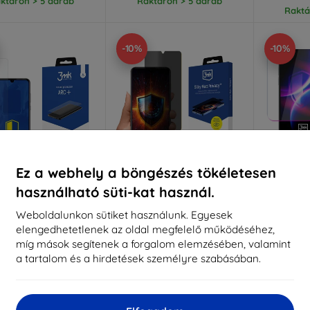
ktáron > 5 darab
Raktáron > 5 darab
Raktá
-10%
-10%
Ez a webhely a böngészés tökéletesen
használható süti-kat használ.
Kedvezmény
Kedvezmény
%
-10%
-10%
EXTRA10
EXTRA10
kuponnal
kuponnal
k
Weboldalunkon sütiket használunk. Egyesek
elengedhetetlenek az oldal megfelelő működéséhez,
C+ védőfólia Huawei
3mk Silky Matt Privacy
3MK 
P30-hoz
védőfólia Huawei P30-hoz
többré
míg mások segítenek a forgalom elemzésében, valamint
Huaw
3 990 Ft
5 089 Ft
a tartalom és a hirdetések személyre szabásában.
3 591 Ft
4 580 Ft
7
ktáron > 5 darab
Raktáron > 5 darab
Raktá