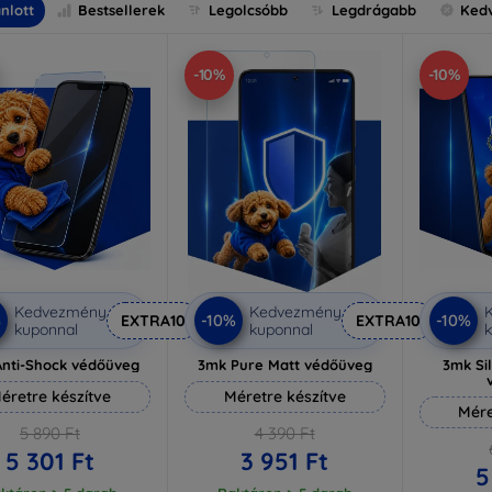
nlott
Bestsellerek
Legolcsóbb
Legdrágabb
Ked
-10%
-10%
Kedvezmény
Kedvezmény
%
-10%
-10%
EXTRA10
EXTRA10
kuponnal
kuponnal
k
nti-Shock védőüveg
3mk Pure Matt védőüveg
3mk Si
éretre készítve
Méretre készítve
Mére
5 890 Ft
4 390 Ft
5 301 Ft
3 951 Ft
5