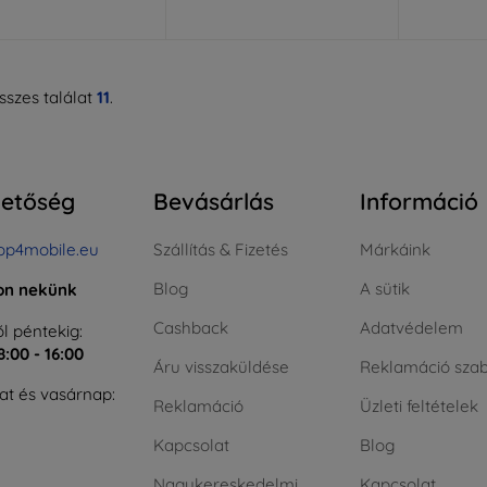
szes találat
11
.
hetőség
Bevásárlás
Információ
op4mobile.eu
Szállítás & Fizetés
Márkáink
Blog
A sütik
jon nekünk
Cashback
Adatvédelem
l péntekig:
8:00 - 16:00
Áru visszaküldése
Reklamáció szab
t és vasárnap:
Reklamáció
Üzleti feltételek
Kapcsolat
Blog
Nagykereskedelmi
Kapcsolat