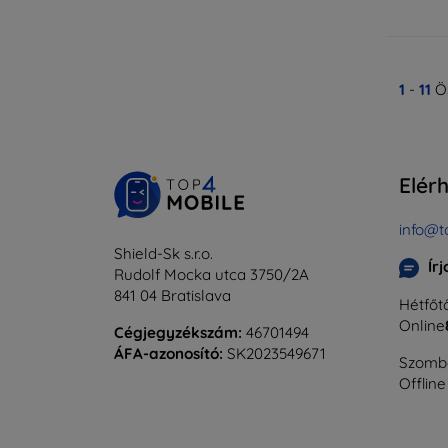
1
-
11
Ös
Elér
info@t
Shield-Sk s.r.o.
Ír
Rudolf Mocka utca 3750/2A
841 04 Bratislava
Hétfőtő
Online
Cégjegyzékszám:
46701494
ÁFA-azonosító:
SK2023549671
Szomba
Offline