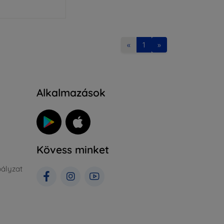
«
1
»
Alkalmazások
Kövess minket
ályzat