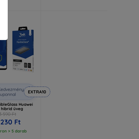
Kedvezmény
EXTRA10
uponnal
ibleGlass Huawei
 hibrid üveg
3 590 Ft
 230 Ft
ron > 5 darab