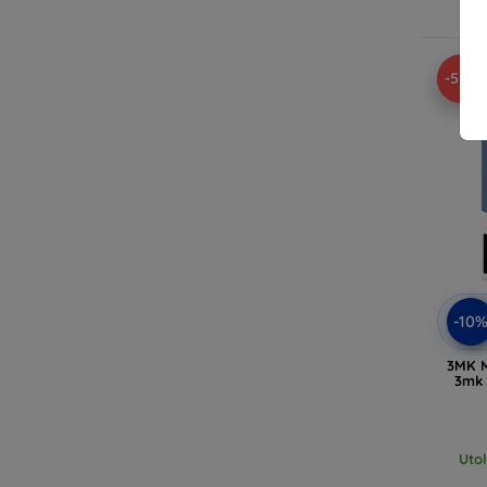
-57%
-10
3MK M
3mk 
Uto