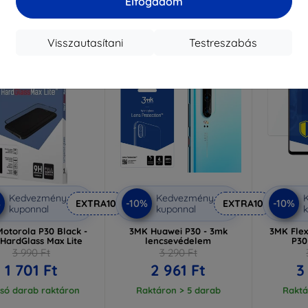
Elfogadom
Visszautasítani
Testreszabás
-10%
-10%
Kedvezmény
Kedvezmény
%
-10%
-10%
EXTRA10
EXTRA10
kuponnal
kuponnal
k
otorola P30 Black -
3MK Huawei P30 - 3mk
3MK Flex
HardGlass Max Lite
lencsevédelem
P30
3 990 Ft
3 290 Ft
1 701 Ft
2 961 Ft
3
lsó darab raktáron
Raktáron > 5 darab
Raktá