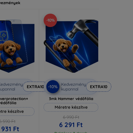
vezmények
-10%
Kedvezmény
Kedvezmény
-10%
EXTRA10
EXTRA10
uponnal
kuponnal
lverprotection+
3mk Hammer védőfólia
védőfólia
Méretre készítve
tre készítve
6 990 Ft
6 590 Ft
6 291 Ft
 931 Ft