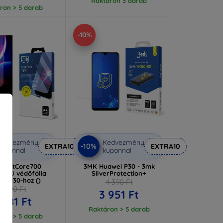
Raktáron 3 darab
ron > 5 darab
-10%
Kedvezmény
Kedvezmény
-10%
EXTRA10
EXTRA10
uponnal
kuponnal
StratCore700
3MK Huawei P30 - 3mk
tegű védőfólia
SilverProtection+
ei P30-hoz ()
4 390 Ft
8 090 Ft
3 951 Ft
 281 Ft
Raktáron > 5 darab
ron > 5 darab