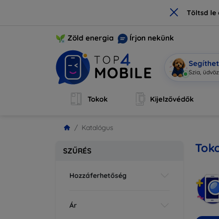
×
Töltsd l
Zöld energia
Írjon nekünk
Segíthe
Mobi
|
Tokok
Kijelzővédők
Katalógus
Tok
SZŰRÉS
Hozzáferhetőség
Ár