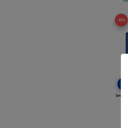
Ra
-10%
-10
3mk AR
Ra