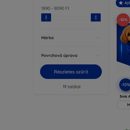
Ajá
1890
-
8090
Ft
-10%
Márka
Povrchová úprava
Részletes szűrő
-10
11
találat
3mk A
M