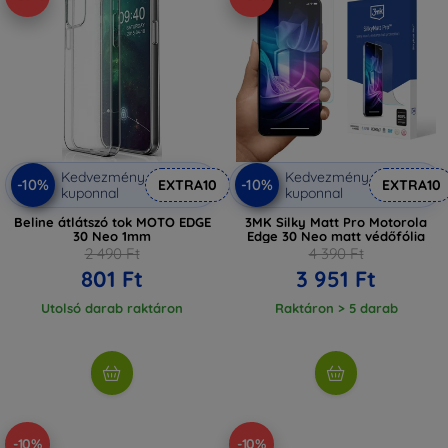
Kedvezmény
Kedvezmény
-10%
-10%
EXTRA10
EXTRA10
kuponnal
kuponnal
Beline átlátszó tok MOTO EDGE
3MK Silky Matt Pro Motorola
30 Neo 1mm
Edge 30 Neo matt védőfólia
2 490 Ft
4 390 Ft
801 Ft
3 951 Ft
Utolsó darab raktáron
Raktáron > 5 darab
-10%
-10%