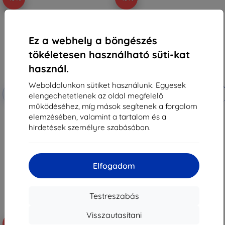
Ez a webhely a böngészés
tökéletesen használható süti-kat
használ.
Weboldalunkon sütiket használunk. Egyesek
Kedvezmény
Kedvezmény
-10%
-10%
EXTRA10
EXTRA10
elengedhetetlenek az oldal megfelelő
kuponnal
kuponnal
működéséhez, míg mások segítenek a forgalom
Beline 5D edzett védőüveg
Beline szilikon tok piros Motorola
elemzésében, valamint a tartalom és a
Motorola Moto Edge 30 Neo-hoz
Moto Edge 30 Neo-hoz
hirdetések személyre szabásában.
(5905359816591)
(5905359815891)
2 890 Ft
2 890 Ft
2 601 Ft
2 601 Ft
Raktáron > 5 darab
Raktáron > 5 darab
Elfogadom
Testreszabás
Visszautasítani
-10%
-10%