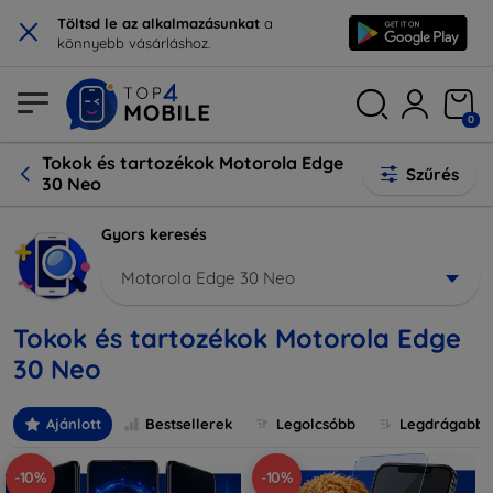
×
Töltsd le az alkalmazásunkat
a
könnyebb vásárláshoz.
0
Tokok és tartozékok Motorola Edge
Szűrés
30 Neo
Gyors keresés
Motorola Edge 30 Neo
Tokok és tartozékok Motorola Edge
30 Neo
Ajánlott
Bestsellerek
Legolcsóbb
Legdrágabb
-10%
-10%