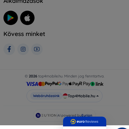
Alkalmazások
Kövess minket
©
2026
top4mobile.hu. Minden jog fenntartva.
Top4Mobile.hu
Webáruházaink
AI powered by
Eurion