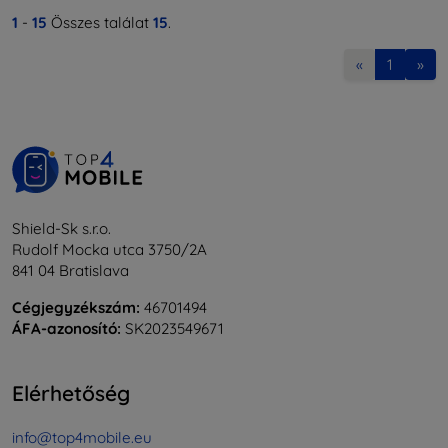
1
-
15
Összes találat
15
.
«
1
»
Shield-Sk s.r.o.
Rudolf Mocka utca 3750/2A
841 04 Bratislava
Cégjegyzékszám:
46701494
ÁFA-azonosító:
SK2023549671
Elérhetőség
info@top4mobile.eu