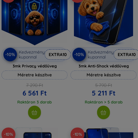
Kedvezmény
Kedvezmény
-10%
-10%
EXTRA10
EXTRA10
kuponnal
kuponnal
3mk Privacy védőüveg
3mk Anti-Shock védőüveg
Méretre készítve
Méretre készítve
7 290 Ft
5 790 Ft
6 561 Ft
5 211 Ft
Raktáron 3 darab
Raktáron > 5 darab
-10%
-10%