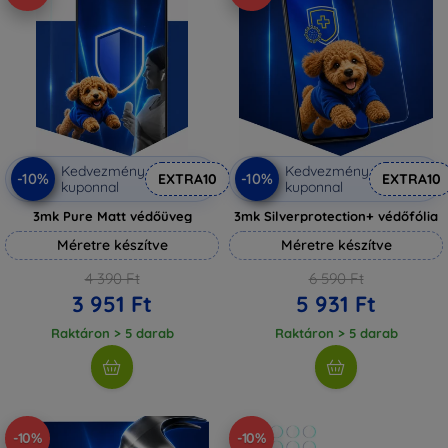
Kedvezmény
Kedvezmény
-10%
-10%
EXTRA10
EXTRA10
kuponnal
kuponnal
3mk Pure Matt védőüveg
3mk Silverprotection+ védőfólia
Méretre készítve
Méretre készítve
4 390 Ft
6 590 Ft
3 951 Ft
5 931 Ft
Raktáron > 5 darab
Raktáron > 5 darab
-10%
-10%