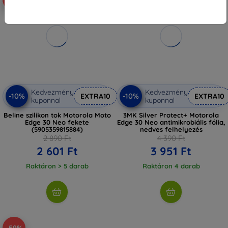
Kedvezmény
Kedvezmény
-10%
-10%
EXTRA10
EXTRA10
kuponnal
kuponnal
Beline szilikon tok Motorola Moto
3MK Silver Protect+ Motorola
Edge 30 Neo fekete
Edge 30 Neo antimikrobiális fólia,
(5905359815884)
nedves felhelyezés
2 890 Ft
4 390 Ft
2 601 Ft
3 951 Ft
Raktáron > 5 darab
Raktáron 4 darab