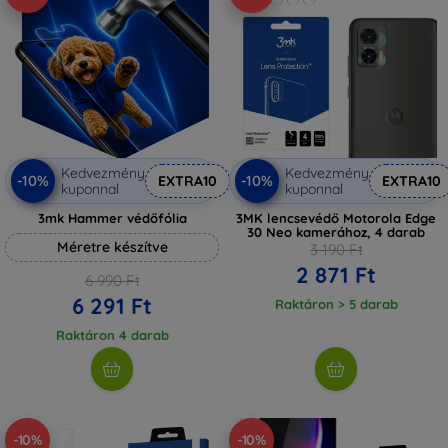
Kedvezmény
Kedvezmény
-10%
-10%
EXTRA10
EXTRA10
kuponnal
kuponnal
3mk Hammer védőfólia
3MK lencsevédő Motorola Edge
30 Neo kamerához, 4 darab
Méretre készítve
3 190 Ft
2 871 Ft
6 990 Ft
6 291 Ft
Raktáron > 5 darab
Raktáron 4 darab
-10%
-10%