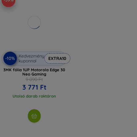
-59%
Kedvezmény
-10%
EXTRA10
kuponnal
3MK fólia 1UP Motorola Edge 30
Neo Gaming
9 090 Ft
3 771 Ft
Utolsó darab raktáron