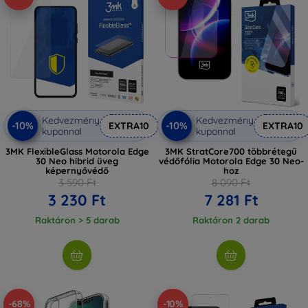
Kedvezmény
Kedvezmény
-10%
-10%
EXTRA10
EXTRA10
kuponnal
kuponnal
3MK FlexibleGlass Motorola Edge
3MK StratCore700 többrétegű
30 Neo hibrid üveg
védőfólia Motorola Edge 30 Neo-
képernyővédő
hoz
3 590 Ft
8 090 Ft
3 230 Ft
7 281 Ft
Raktáron > 5 darab
Raktáron 2 darab
-68%
-10%