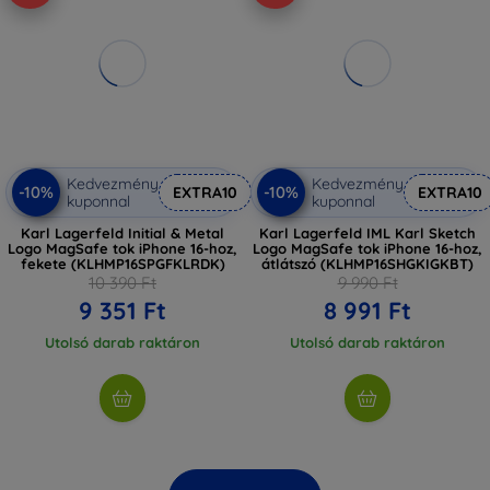
Kedvezmény
Kedvezmény
-10%
-10%
EXTRA10
EXTRA10
kuponnal
kuponnal
Karl Lagerfeld Initial & Metal
Karl Lagerfeld IML Karl Sketch
Logo MagSafe tok iPhone 16-hoz,
Logo MagSafe tok iPhone 16-hoz,
fekete (KLHMP16SPGFKLRDK)
átlátszó (KLHMP16SHGKIGKBT)
10 390 Ft
9 990 Ft
9 351 Ft
8 991 Ft
Utolsó darab raktáron
Utolsó darab raktáron