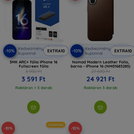
Kedvezmény
Kedvezmény
-10%
-10%
EXTRA10
EXTRA10
kuponnal
kuponnal
3MK ARC+ fólia iPhone 16
Nomad Modern Leather Folio,
Fullscreen fólia
barna - iPhone 16 (NM01683285)
3 990 Ft
27 690 Ft
3 591 Ft
24 921 Ft
Raktáron > 5 darab
Raktáron 3 darab
Újdonság
-10%
-10%