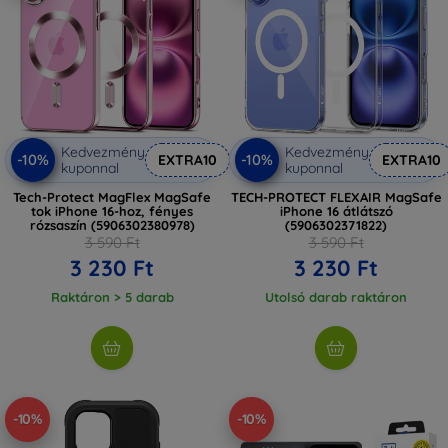
Kedvezmény
Kedvezmény
-10%
-10%
EXTRA10
EXTRA10
kuponnal
kuponnal
Tech-Protect MagFlex MagSafe
TECH-PROTECT FLEXAIR MagSafe
tok iPhone 16-hoz, fényes
iPhone 16 átlátszó
rózsaszín (5906302380978)
(5906302371822)
3 590 Ft
3 590 Ft
3 230 Ft
3 230 Ft
Raktáron > 5 darab
Utolsó darab raktáron
-10%
-10%