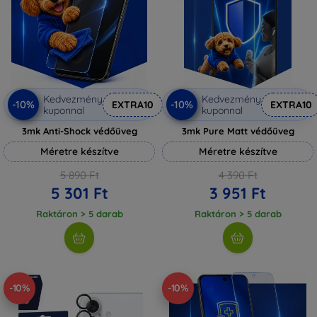
Kedvezmény
Kedvezmény
-10%
-10%
EXTRA10
EXTRA10
kuponnal
kuponnal
3mk Anti-Shock védőüveg
3mk Pure Matt védőüveg
Méretre készítve
Méretre készítve
5 890 Ft
4 390 Ft
5 301 Ft
3 951 Ft
Raktáron > 5 darab
Raktáron > 5 darab
-10%
-10%