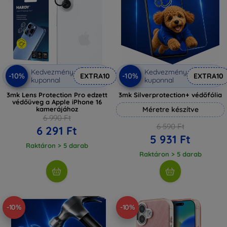
Kedvezmény
Kedvezmény
-10%
-10%
EXTRA10
EXTRA10
kuponnal
kuponnal
3mk Lens Protection Pro edzett
3mk Silverprotection+ védőfólia
védőüveg a Apple iPhone 16
kamerájához
Méretre készítve
6 990 Ft
6 590 Ft
6 291 Ft
5 931 Ft
Raktáron > 5 darab
Raktáron > 5 darab
-10%
-10%