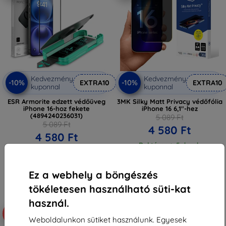
Kedvezmény
Kedvezmény
-10%
-10%
EXTRA10
EXTRA10
kuponnal
kuponnal
ESR Armorite edzett védőüveg
3MK Silky Matt Privacy védőfólia
iPhone 16-hoz fekete
iPhone 16 6,1"-hez
(4894240236031)
5 089 Ft
5 089 Ft
4 580 Ft
4 580 Ft
Raktáron > 5 darab
Raktáron > 5 darab
Ez a webhely a böngészés
tökéletesen használható süti-kat
használ.
-10%
-10%
Weboldalunkon sütiket használunk. Egyesek