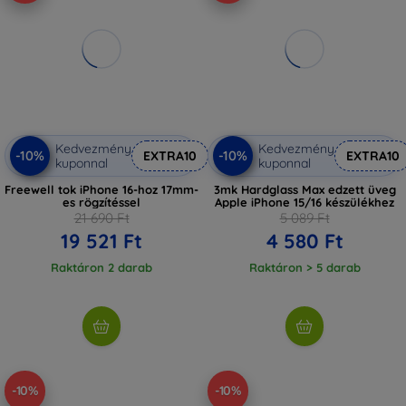
Kedvezmény
Kedvezmény
-10%
-10%
EXTRA10
EXTRA10
kuponnal
kuponnal
Freewell tok iPhone 16-hoz 17mm-
3mk Hardglass Max edzett üveg
es rögzítéssel
Apple iPhone 15/16 készülékhez
21 690 Ft
5 089 Ft
19 521 Ft
4 580 Ft
Raktáron 2 darab
Raktáron > 5 darab
-10%
-10%