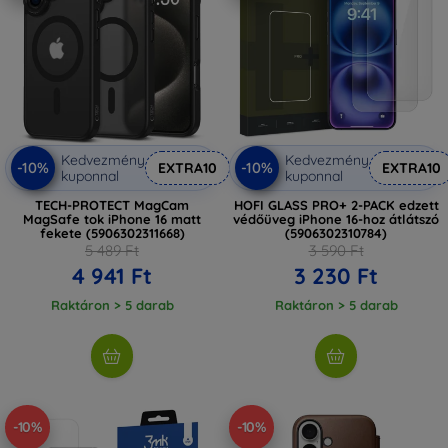
Kedvezmény
Kedvezmény
-10%
-10%
EXTRA10
EXTRA10
kuponnal
kuponnal
TECH-PROTECT MagCam
HOFI GLASS PRO+ 2-PACK edzett
MagSafe tok iPhone 16 matt
védőüveg iPhone 16-hoz átlátszó
fekete (5906302311668)
(5906302310784)
5 489 Ft
3 590 Ft
4 941 Ft
3 230 Ft
Raktáron > 5 darab
Raktáron > 5 darab
-10%
-10%