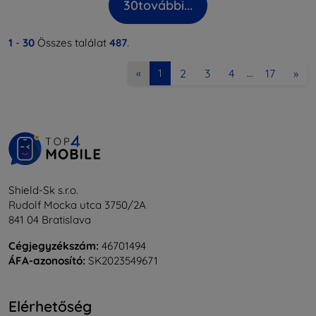
30
további...
1
-
30
Összes találat
487
.
2
3
4
17
»
«
1
…
Shield-Sk s.r.o.
Rudolf Mocka utca 3750/2A
841 04 Bratislava
Cégjegyzékszám:
46701494
ÁFA-azonosító:
SK2023549671
Elérhetőség