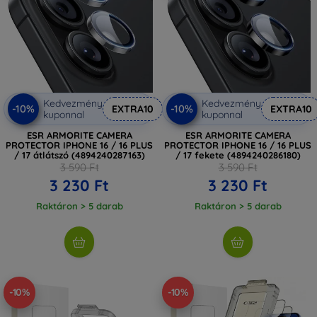
Kedvezmény
Kedvezmény
-10%
-10%
EXTRA10
EXTRA10
kuponnal
kuponnal
ESR ARMORITE CAMERA
ESR ARMORITE CAMERA
PROTECTOR IPHONE 16 / 16 PLUS
PROTECTOR IPHONE 16 / 16 PLUS
/ 17 átlátszó (4894240287163)
/ 17 fekete (4894240286180)
3 590 Ft
3 590 Ft
3 230 Ft
3 230 Ft
Raktáron > 5 darab
Raktáron > 5 darab
-10%
-10%