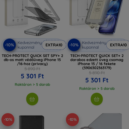
Kedvezmény
Kedvezmény
-10%
-10%
EXTRA10
EXTRA10
kuponnal
kuponnal
TECH-PROTECT QUICK SET SPY+ 2
TECH-PROTECT QUICK SET+ 2
db-os matt védőüveg iPhone 15
darabos edzett üveg csomag
/16-hoz (privacy)
iPhone 15 / 16 fekete
(5906302363179)
5 890 Ft
5 890 Ft
5 301 Ft
5 301 Ft
Raktáron > 5 darab
Raktáron > 5 darab
-10%
-10%