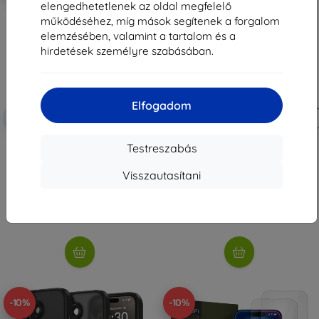
elengedhetetlenek az oldal megfelelő
működéséhez, míg mások segítenek a forgalom
elemzésében, valamint a tartalom és a
hirdetések személyre szabásában.
Elfogadom
Kedvezmény
Kedvezmény
-10%
-10%
EXTRA10
EXTRA10
kuponnal
kuponnal
HOFI Anti Spy Glass PRO+ 2
RINGKE Camera Frame Protector
Testreszabás
darab privát üveg iPhone 16
2 db-os szett iPhone 16 / 16 Plus-
Privacy (5906302310869)
hoz, fekete (8800274960374)
Visszautasítani
3 990 Ft
5 890 Ft
3 591 Ft
5 301 Ft
Raktáron > 5 darab
Raktáron > 5 darab
-10%
-10%