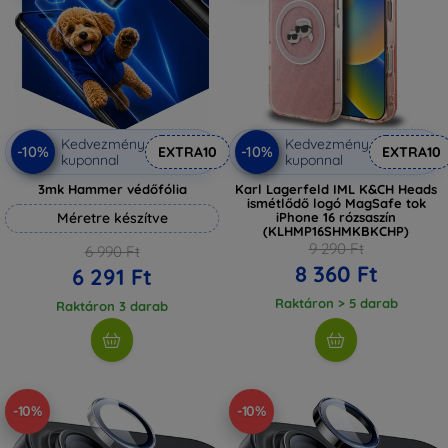
Kedvezmény
Kedvezmény
-10%
-10%
EXTRA10
EXTRA10
kuponnal
kuponnal
3mk Hammer védőfólia
Karl Lagerfeld IML K&CH Heads
ismétlődő logó MagSafe tok
Méretre készítve
iPhone 16 rózsaszín
(KLHMP16SHMKBKCHP)
9 290 Ft
6 990 Ft
8 360 Ft
6 291 Ft
Raktáron > 5 darab
Raktáron 3 darab
-10%
-10%