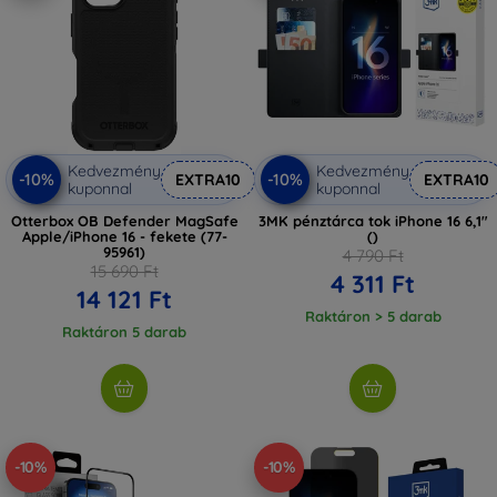
Kedvezmény
Kedvezmény
-10%
-10%
EXTRA10
EXTRA10
kuponnal
kuponnal
Otterbox OB Defender MagSafe
3MK pénztárca tok iPhone 16 6,1"
Apple/iPhone 16 - fekete (77-
()
95961)
4 790 Ft
15 690 Ft
4 311 Ft
14 121 Ft
Raktáron > 5 darab
Raktáron 5 darab
-10%
-10%