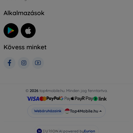
Alkalmazások
Kövess minket
©
2026
top4mobile.hu. Minden jog fenntartva.
Top4Mobile.hu
Webáruházaink
AI powered by
Eurion