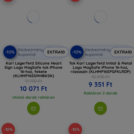
Kedvezmény
Kedvezmény
-10%
-10%
EXTRA10
EXTRA10
kuponnal
kuponnal
Karl Lagerfeld Silicone Heart
Tok Karl Lagerfeld Initial & Metal
Sign Logo MagSafe tok iPhone
Logo MagSafe iPhone 16-hoz,
16-hoz, fekete
rózsaszín (KLHMP16SPGFKLRDP)
(KLHMP16SSMHBKSK)
10 390 Ft
11 190 Ft
9 351 Ft
10 071 Ft
Raktáron 2 darab
Utolsó darab raktáron
-10%
-10%