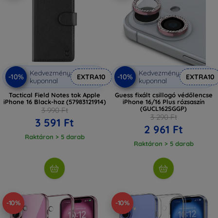
Kedvezmény
Kedvezmény
-10%
-10%
EXTRA10
EXTRA10
kuponnal
kuponnal
Tactical Field Notes tok Apple
Guess fixált csillogó védőlencse
iPhone 16 Black-hoz (57983121914)
iPhone 16/16 Plus rózsaszín
(GUCL162SGGP)
3 990 Ft
3 290 Ft
3 591 Ft
2 961 Ft
Raktáron > 5 darab
Raktáron > 5 darab
-10%
-10%