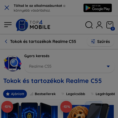
×
Töltsd le az alkalmazásunkat
a
könnyebb vásárláshoz.
0
Tokok és tartozékok Realme C55
Szűrés
Gyors keresés
Realme C55
Tokok és tartozékok Realme C55
Ajánlott
Bestsellerek
Legolcsóbb
Legdrágabb
-10%
-10%