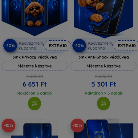
Kedvezmény
Kedvezmény
-10%
-10%
EXTRA10
EXTRA10
kuponnal
kuponnal
3mk Privacy védőüveg
3mk Anti-Shock védőüveg
Méretre készítve
Méretre készítve
7 390 Ft
5 890 Ft
6 651 Ft
5 301 Ft
Raktáron 3 darab
Raktáron > 5 darab
-10%
-10%