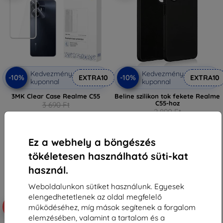
Kedvezmény
Kedvezmény
-10%
-10%
EXTRA10
EXTRA10
kuponnal
kuponnal
3MK Clear Case Realme C55
Beline szilikon tok fekete Realme
C55-hoz
3 690 Ft
2 890 Ft
1 881 Ft
2 601 Ft
Utolsó darab raktáron
Raktáron 5 darab
Ez a webhely a böngészés
tökéletesen használható süti-kat
használ.
Weboldalunkon sütiket használunk. Egyesek
elengedhetetlenek az oldal megfelelő
-10%
-52%
működéséhez, míg mások segítenek a forgalom
elemzésében, valamint a tartalom és a