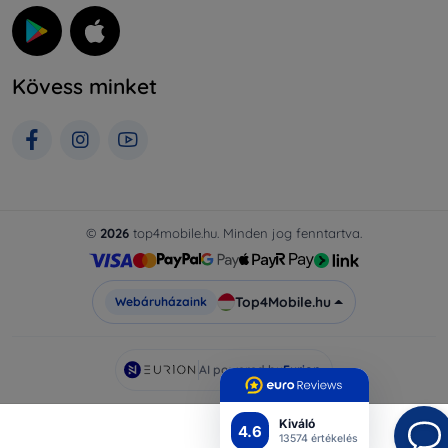
Kövess minket
©
2026
top4mobile.hu. Minden jog fenntartva.
Top4Mobile.hu
Webáruházaink
AI powered by
Eurion
Kiváló
4.6
13574 értékelés