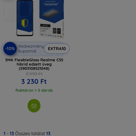
Kedvezmény
-10%
EXTRA10
kuponnal
3MK FlexibleGlass Realme C55
hibrid edzett üveg
(5903108521048)
3 590 Ft
3 230 Ft
Raktáron > 5 darab
1
-
13
Összes találat
13
.