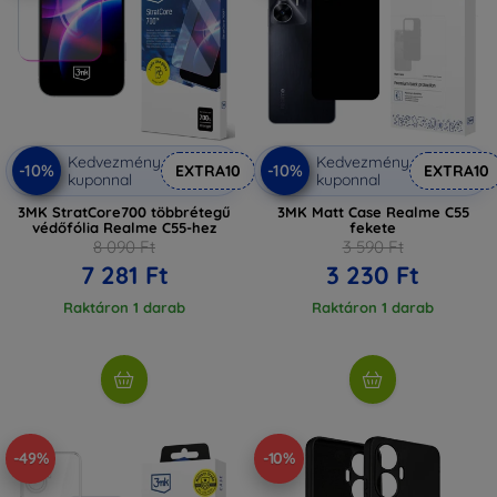
Kedvezmény
Kedvezmény
-10%
-10%
EXTRA10
EXTRA10
kuponnal
kuponnal
3MK StratCore700 többrétegű
3MK Matt Case Realme C55
védőfólia Realme C55-hez
fekete
8 090 Ft
3 590 Ft
7 281 Ft
3 230 Ft
Raktáron 1 darab
Raktáron 1 darab
-49%
-10%