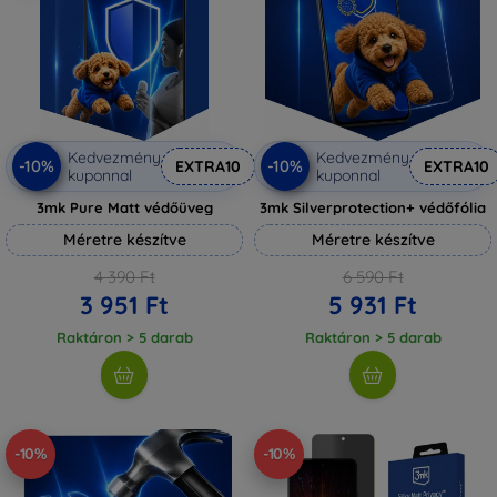
Kedvezmény
Kedvezmény
-10%
-10%
EXTRA10
EXTRA10
kuponnal
kuponnal
3mk Pure Matt védőüveg
3mk Silverprotection+ védőfólia
Méretre készítve
Méretre készítve
4 390 Ft
6 590 Ft
3 951 Ft
5 931 Ft
Raktáron > 5 darab
Raktáron > 5 darab
-10%
-10%