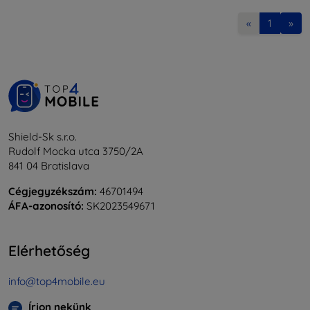
«
1
»
Shield-Sk s.r.o.
Rudolf Mocka utca 3750/2A
841 04 Bratislava
Cégjegyzékszám:
46701494
ÁFA-azonosító:
SK2023549671
Elérhetőség
info@top4mobile.eu
Írjon nekünk