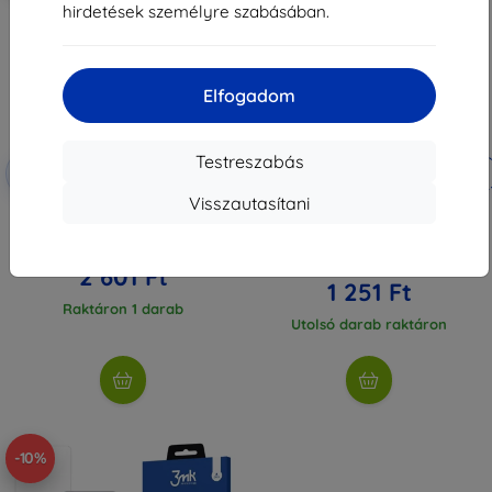
hirdetések személyre szabásában.
Elfogadom
Testreszabás
Kedvezmény
Kedvezmény
-10%
-10%
EXTRA10
EXTRA10
kuponnal
kuponnal
Visszautasítani
Beline Candy tok Realme C55
3MK Lens Protect Realme C55
tengerészkék
kamera lencsevédő 4 db
(5903108521109)
2 890 Ft
2 590 Ft
2 601 Ft
1 251 Ft
Raktáron 1 darab
Utolsó darab raktáron
-10%