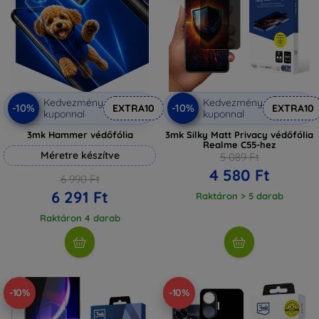
Kedvezmény
Kedvezmény
-10%
-10%
EXTRA10
EXTRA10
kuponnal
kuponnal
3mk Hammer védőfólia
3mk Silky Matt Privacy védőfólia
Realme C55-hez
Méretre készítve
5 089 Ft
4 580 Ft
6 990 Ft
6 291 Ft
Raktáron > 5 darab
Raktáron 4 darab
-10%
-10%