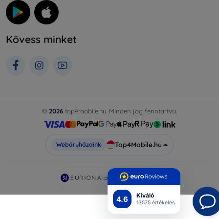
Kövess minket
©
2026
top4mobile.hu. Minden jog fenntartva.
Top4Mobile.hu
Webáruházaink
AI powered by
Eurion
Kiváló
4.6
13575 értékelés