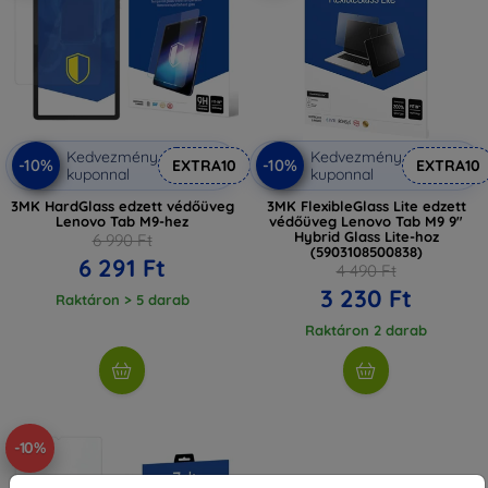
Kedvezmény
Kedvezmény
-10%
-10%
EXTRA10
EXTRA10
kuponnal
kuponnal
3MK HardGlass edzett védőüveg
3MK FlexibleGlass Lite edzett
Lenovo Tab M9-hez
védőüveg Lenovo Tab M9 9"
Hybrid Glass Lite-hoz
6 990 Ft
(5903108500838)
6 291 Ft
4 490 Ft
3 230 Ft
Raktáron > 5 darab
Raktáron 2 darab
-10%