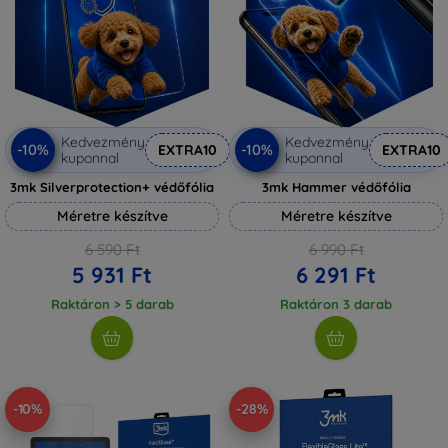
Kedvezmény
Kedvezmény
-10%
-10%
EXTRA10
EXTRA10
kuponnal
kuponnal
3mk Silverprotection+ védőfólia
3mk Hammer védőfólia
Méretre készítve
Méretre készítve
6 590 Ft
6 990 Ft
5 931 Ft
6 291 Ft
Raktáron > 5 darab
Raktáron 3 darab
-10%
-28%