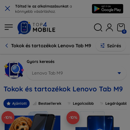
×
Töltsd le az alkalmazásunkat
a
könnyebb vásárláshoz.
0
Tokok és tartozékok Lenovo Tab M9
Szűrés
Gyors keresés
Lenovo Tab M9
Tokok és tartozékok Lenovo Tab M9
Ajánlott
Bestsellerek
Legolcsóbb
Legdrágabb
-10%
-10%