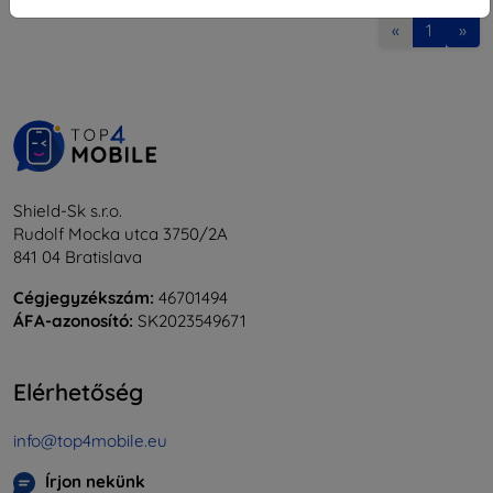
«
1
»
Shield-Sk s.r.o.
Rudolf Mocka utca 3750/2A
841 04 Bratislava
Cégjegyzékszám:
46701494
ÁFA-azonosító:
SK2023549671
Elérhetőség
info@top4mobile.eu
Írjon nekünk