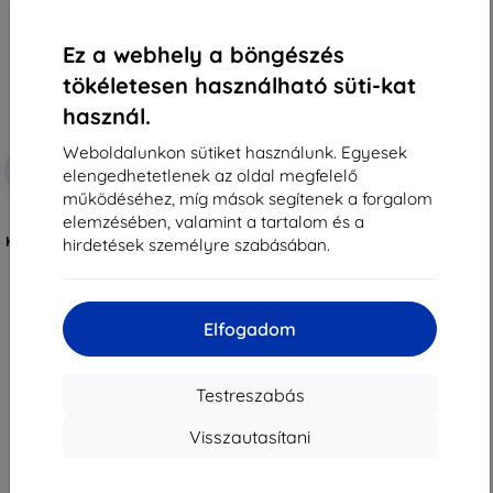
Ez a webhely a böngészés
tökéletesen használható süti-kat
használ.
Weboldalunkon sütiket használunk. Egyesek
Kedvezmény
-10%
EXTRA10
elengedhetetlenek az oldal megfelelő
kuponnal
működéséhez, míg mások segítenek a forgalom
3MK FlexibleGlass edzett
elemzésében, valamint a tartalom és a
védőüveg Lenovo Tab M9 11"
Hybrid Glass-hoz (5903108500845)
hirdetések személyre szabásában.
5 489 Ft
4 941 Ft
Raktáron > 5 darab
Elfogadom
Testreszabás
Visszautasítani
1
-
7
Összes találat
7
.