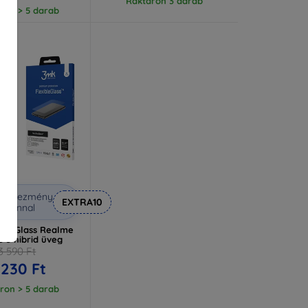
Raktáron 3 darab
ron > 5 darab
Kedvezmény
EXTRA10
uponnal
ibleGlass Realme
 3 hibrid üveg
3 590 Ft
 230 Ft
ron > 5 darab