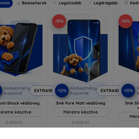
nlott
Bestsellerek
Legolcsóbb
Legdrágabb
Ked
-10%
-10%
Kedvezmény
Kedvezmény
%
-10%
-10%
EXTRA10
EXTRA10
kuponnal
kuponnal
k
nti-Shock védőüveg
3mk Pure Matt védőüveg
3mk Si
éretre készítve
Méretre készítve
Mére
5 890 Ft
4 390 Ft
5 301 Ft
3 951 Ft
5