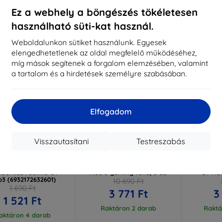
ktáron > 5 darab
Raktáron > 5 darab
Raktá
Ez a webhely a böngészés tökéletesen
használható süti-kat használ.
-65%
-10%
Weboldalunkon sütiket használunk. Egyesek
elengedhetetlenek az oldal megfelelő működéséhez,
míg mások segítenek a forgalom elemzésében, valamint
a tartalom és a hirdetések személyre szabásában.
Elfogadom
Visszautasítani
Testreszabás
Kedvezmény
Kedvezmény
%
-10%
-10%
EXTRA10
EXTRA10
kuponnal
kuponnal
k
us edzett védőüveg
3MK Folia 1UP Realme GT
3MK Flex
őborítás realme GT
Neo 3 gaming fólia, 3 db
GT Neo
3 (6932172632601)
10 690 Ft
1 690 Ft
3 771 Ft
3
1 521 Ft
Raktáron 2 darab
Raktá
aktáron 4 darab