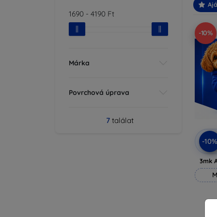
Ajá
1690
-
4190
Ft
-10%
Márka
Povrchová úprava
7
találat
-10
3mk A
M