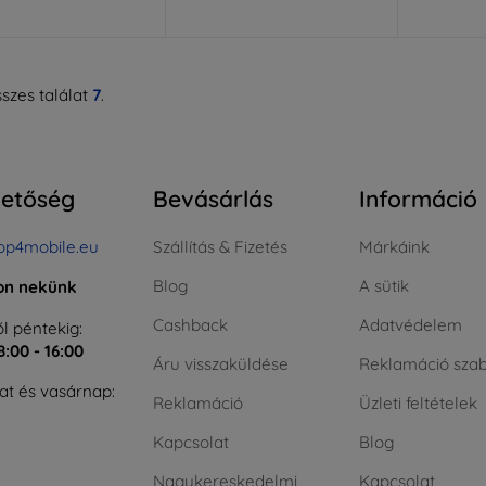
szes találat
7
.
hetőség
Bevásárlás
Információ
op4mobile.eu
Szállítás & Fizetés
Márkáink
Blog
A sütik
jon nekünk
Cashback
Adatvédelem
l péntekig:
8:00 - 16:00
Áru visszaküldése
Reklamáció szab
t és vasárnap:
Reklamáció
Üzleti feltételek
Kapcsolat
Blog
Nagykereskedelmi
Kapcsolat