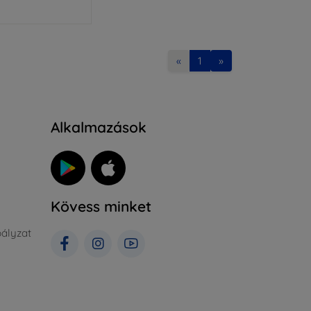
«
1
»
Alkalmazások
Kövess minket
ályzat