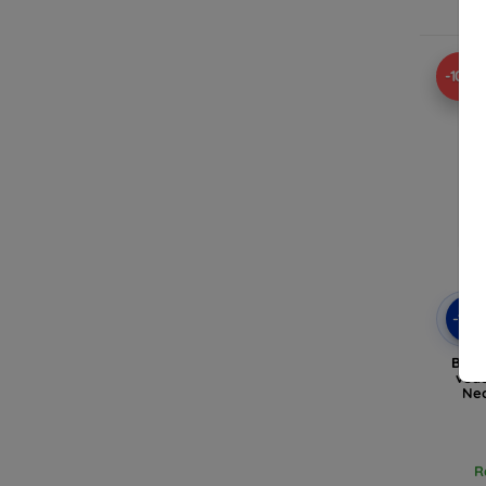
Ra
-10%
-10
Base
véd
Neo
R