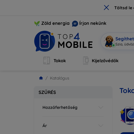
×
Töltsd l
Zöld energia
Írjon nekünk
Segíthe
Mo
|
Tokok
Kijelzővédők
Katalógus
Tok
SZŰRÉS
Hozzáferhetőség
Ár