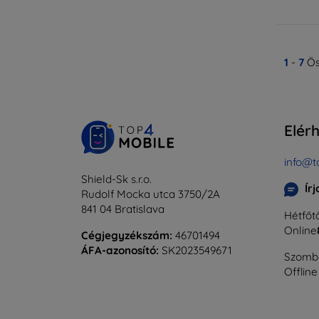
1
-
7
Ös
Elér
info@t
Shield-Sk s.r.o.
Ír
Rudolf Mocka utca 3750/2A
841 04 Bratislava
Hétfőtő
Online
Cégjegyzékszám:
46701494
ÁFA-azonosító:
SK2023549671
Szomba
Offline