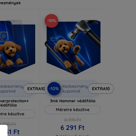
vezmények
-10%
Kedvezmény
Kedvezmény
-10%
EXTRA10
EXTRA10
uponnal
kuponnal
lverprotection+
3mk Hammer védőfólia
védőfólia
Méretre készítve
tre készítve
6 990 Ft
6 590 Ft
6 291 Ft
 931 Ft