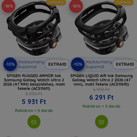
Újdonság
Újdonság
-10%
-10%
Kedvezmény
Kedvezmény
-10%
-10%
EXTRA10
EXTRA10
kuponnal
kuponnal
SPIGEN RUGGED ARMOR tok
SPIGEN LIQUID AIR tok Samsung
Samsung Galaxy Watch Ultra 2
Galaxy Watch Ultra 2 2026 (47
2026 (47 MM) készülékhez, matt
mm), matt fekete (ACS11610)
fekete (ACS11611)
6 990 Ft
6 590 Ft
6 291 Ft
5 931 Ft
Raktáron > 5 darab
Raktáron > 5 darab