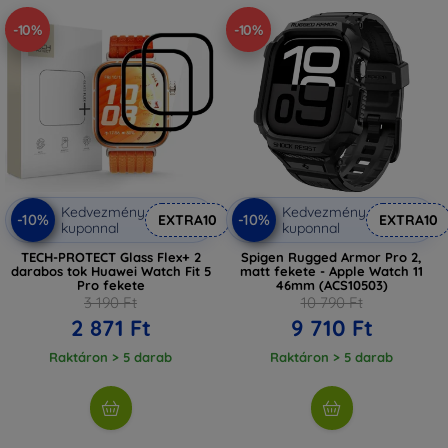
-10%
-10%
Kedvezmény
Kedvezmény
-10%
-10%
EXTRA10
EXTRA10
kuponnal
kuponnal
TECH-PROTECT Glass Flex+ 2
Spigen Rugged Armor Pro 2,
darabos tok Huawei Watch Fit 5
matt fekete - Apple Watch 11
Pro fekete
46mm (ACS10503)
3 190 Ft
10 790 Ft
2 871 Ft
9 710 Ft
Raktáron > 5 darab
Raktáron > 5 darab