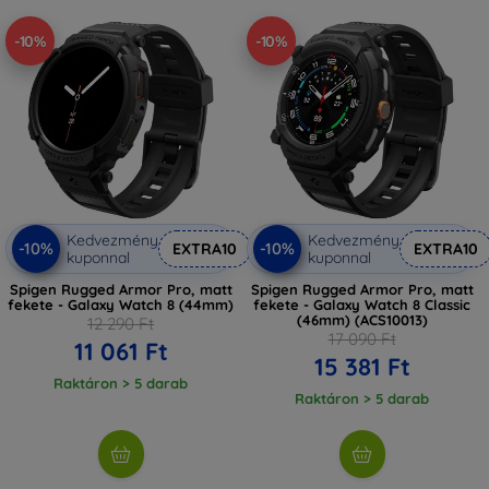
-10%
-10%
Kedvezmény
Kedvezmény
-10%
-10%
EXTRA10
EXTRA10
kuponnal
kuponnal
Spigen Rugged Armor Pro, matt
Spigen Rugged Armor Pro, matt
fekete - Galaxy Watch 8 (44mm)
fekete - Galaxy Watch 8 Classic
(46mm) (ACS10013)
12 290 Ft
17 090 Ft
11 061 Ft
15 381 Ft
Raktáron > 5 darab
Raktáron > 5 darab