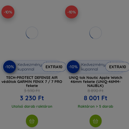
-10%
-10%
Kedvezmény
Kedvezmény
-10%
-10%
EXTRA10
EXTRA10
kuponnal
kuponnal
TECH-PROTECT DEFENSE AIR
UNIQ tok Nautic Apple Watch
védőtok GARMIN FENIX 7 / 7 PRO
46mm fekete (UNIQ-46MM-
fekete
NAUBLK)
3 590 Ft
8 890 Ft
3 230 Ft
8 001 Ft
Utolsó darab raktáron
Raktáron > 5 darab