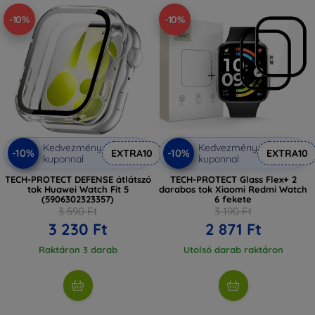
-10%
-10%
Kedvezmény
Kedvezmény
-10%
-10%
EXTRA10
EXTRA10
kuponnal
kuponnal
TECH-PROTECT DEFENSE átlátszó
TECH-PROTECT Glass Flex+ 2
tok Huawei Watch Fit 5
darabos tok Xiaomi Redmi Watch
(5906302323357)
6 fekete
3 590 Ft
3 190 Ft
3 230 Ft
2 871 Ft
Raktáron 3 darab
Utolsó darab raktáron