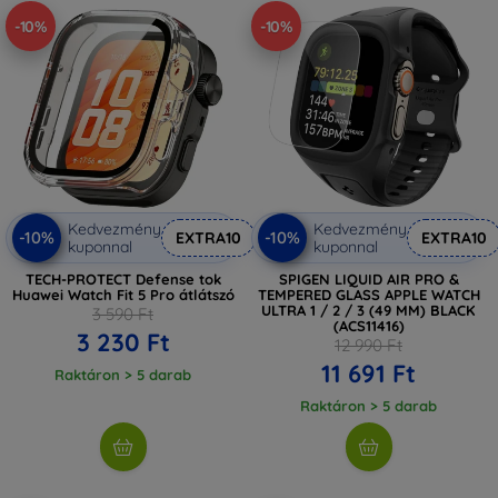
-10%
-10%
Kedvezmény
Kedvezmény
-10%
-10%
EXTRA10
EXTRA10
kuponnal
kuponnal
TECH-PROTECT Defense tok
SPIGEN LIQUID AIR PRO &
Huawei Watch Fit 5 Pro átlátszó
TEMPERED GLASS APPLE WATCH
ULTRA 1 / 2 / 3 (49 MM) BLACK
3 590 Ft
(ACS11416)
3 230 Ft
12 990 Ft
11 691 Ft
Raktáron > 5 darab
Raktáron > 5 darab