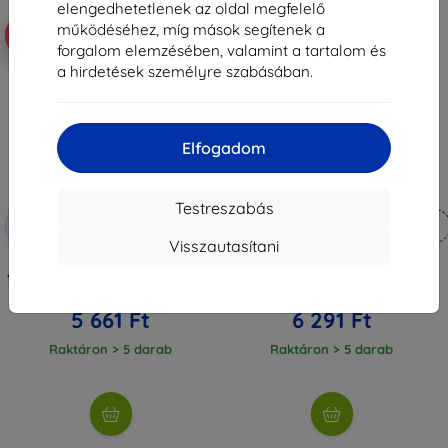
elengedhetetlenek az oldal megfelelő
működéséhez, míg mások segítenek a
-10%
-10%
forgalom elemzésében, valamint a tartalom és
a hirdetések személyre szabásában.
Elfogadom
Testreszabás
Kedvezmény
Kedvezmény
-10%
-10%
EXTRA10
EXTRA10
kuponnal
kuponnal
Visszautasítani
Spigen Rugged Armor, matt
Spigen Liquid Air, matt fekete -
fekete - Galaxy Watch 8 (40mm)
Galaxy Watch 8 Classic (46mm)
6 290 Ft
6 990 Ft
5 661 Ft
6 291 Ft
Raktáron > 5 darab
Raktáron > 5 darab