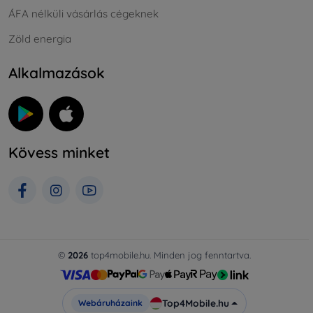
ÁFA nélküli vásárlás cégeknek
Zöld energia
Alkalmazások
Kövess minket
©
2026
top4mobile.hu. Minden jog fenntartva.
Top4Mobile.hu
Webáruházaink