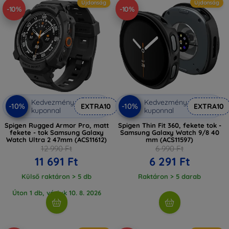
Újdonság
Újdonság
-10%
-10%
ki az Ön számára legmegfelelőbb eszközt!
Kedvezmény
Kedvezmény
-10%
-10%
EXTRA10
EXTRA10
kuponnal
kuponnal
Spigen Rugged Armor Pro, matt
Spigen Thin Fit 360, fekete tok -
fekete - tok Samsung Galaxy
Samsung Galaxy Watch 9/8 40
Watch Ultra 2 47mm (ACS11612)
mm (ACS11597)
12 990 Ft
6 990 Ft
11 691 Ft
6 291 Ft
Külső raktáron > 5 db
Raktáron > 5 darab
Úton 1 db, várjuk 10. 8. 2026