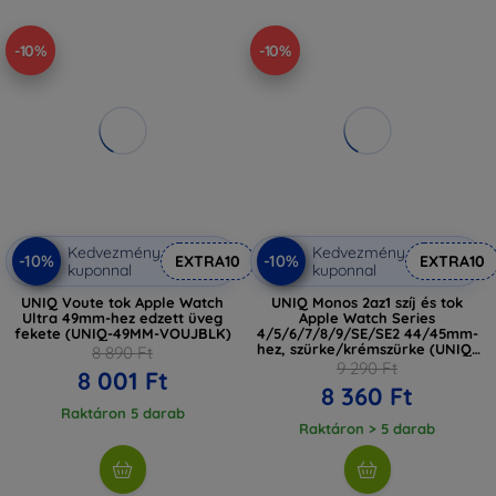
-10%
-10%
Kedvezmény
Kedvezmény
-10%
-10%
EXTRA10
EXTRA10
kuponnal
kuponnal
UNIQ Voute tok Apple Watch
UNIQ Monos 2az1 szíj és tok
Ultra 49mm-hez edzett üveg
Apple Watch Series
fekete (UNIQ-49MM-VOUJBLK)
4/5/6/7/8/9/SE/SE2 44/45mm-
hez, szürke/krémszürke (UNIQ-
8 890 Ft
45MM-MONOSGRY)
9 290 Ft
8 001 Ft
8 360 Ft
Raktáron 5 darab
Raktáron > 5 darab