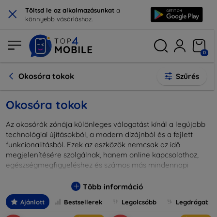
×
Töltsd le az alkalmazásunkat
a
könnyebb vásárláshoz.
0
Okosóra tokok
Szűrés
Okosóra tokok
Az okosórák zónája különleges válogatást kínál a legújabb
technológiai újításokból, a modern dizájnból és a fejlett
funkcionalitásból. Ezek az eszközök nemcsak az idő
megjelenítésére szolgálnak, hanem online kapcsolathoz,
egészségmegfigyeléshez és számos más mindennapi
tevékenység támogatásához is tökéletes társak. Legyen
szó sportfunkciókról, üzdleti alkalmazásokról vagy
Több információ
személyre szabható megjelenésről, az okosórák széles
Ajánlott
Bestsellerek
Legolcsóbb
Legdrágabb
választéka minden igényt kielégít. Fedezze fel nálunk a
legjobban értékesített márkákat és modelleket, és válassza