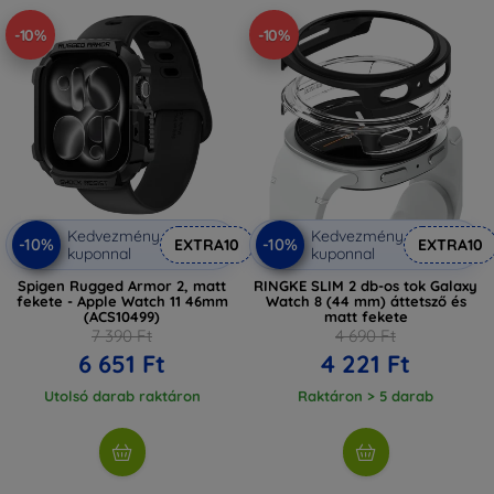
-10%
-10%
Kedvezmény
Kedvezmény
-10%
-10%
EXTRA10
EXTRA10
kuponnal
kuponnal
Spigen Rugged Armor 2, matt
RINGKE SLIM 2 db-os tok Galaxy
fekete - Apple Watch 11 46mm
Watch 8 (44 mm) áttetsző és
(ACS10499)
matt fekete
7 390 Ft
4 690 Ft
6 651 Ft
4 221 Ft
Utolsó darab raktáron
Raktáron > 5 darab