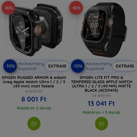
-10%
-10%
Kedvezmény
Kedvezmény
-10%
-10%
EXTRA10
EXTRA10
kuponnal
kuponnal
SPIGEN RUGGED ARMOR & edzett
SPIGEN LITE FIT PRO &
üveg Apple Watch Ultra 1 / 2 / 3
TEMPERED GLASS APPLE WATCH
(49 mm) matt fekete
ULTRA 1 / 2 / 3 (49 MM) MATTE
BLACK (ACS11415)
8 890 Ft
14 490 Ft
8 001 Ft
13 041 Ft
Raktáron 2 darab
Raktáron > 5 darab