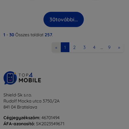
30
további...
1
-
30
Összes találat
257
.
2
3
4
9
»
«
1
…
Shield-Sk s.r.o.
Rudolf Mocka utca 3750/2A
841 04 Bratislava
Cégjegyzékszám:
46701494
ÁFA-azonosító:
SK2023549671