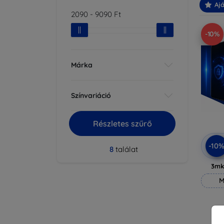
Ajá
2090
-
9090
Ft
-10%
Márka
Színvariáció
Részletes szűrő
-10
8
találat
3mk
M