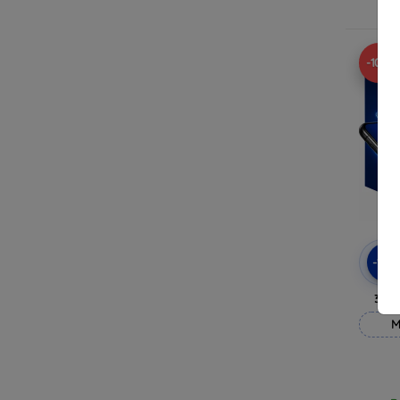
R
-10%
-10
3mk
M