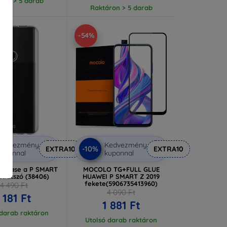
ron > 5 darab
Raktáron > 5 darab
-54%
Kedvezmény
Kedvezmény
-10%
EXTRA10
EXTRA10
uponnal
kuponnal
ex Case a P SMART
MOCOLO TG+FULL GLUE
átlátszó (38406)
HUAWEI P SMART Z 2019
fekete(5906735413960)
14 490 Ft
4 090 Ft
 181 Ft
1 881 Ft
 darab raktáron
Utolsó darab raktáron