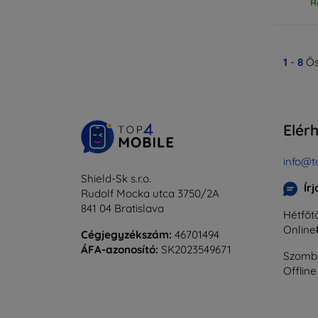
R
1
-
8
Ös
Elér
info@t
Shield-Sk s.r.o.
Ír
Rudolf Mocka utca 3750/2A
841 04 Bratislava
Hétfőtő
Online
Cégjegyzékszám:
46701494
ÁFA-azonosító:
SK2023549671
Szomba
Offline