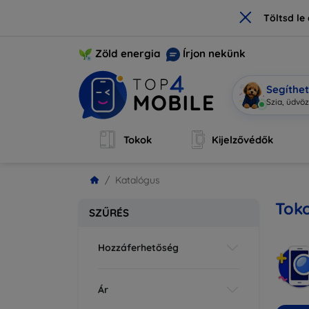
×
Töltsd l
Zöld energia
Írjon nekünk
Segíthe
Mob
|
Tokok
Kijelzővédők
Katalógus
Toko
SZŰRÉS
Hozzáferhetőség
Ár