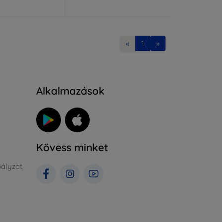
«
1
»
Alkalmazások
Kövess minket
ályzat