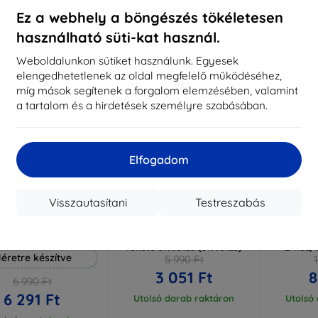
aktáron 3 darab
Raktáron > 5 darab
Raktá
Ez a webhely a böngészés tökéletesen
használható süti-kat használ.
-49%
-44%
Weboldalunkon sütiket használunk. Egyesek
elengedhetetlenek az oldal megfelelő működéséhez,
míg mások segítenek a forgalom elemzésében, valamint
a tartalom és a hirdetések személyre szabásában.
Elfogadom
Visszautasítani
Testreszabás
Kedvezmény
Kedvezmény
%
-10%
-10%
EXTRA10
EXTRA10
kuponnal
kuponnal
k
 Hammer védőfólia
Huawei PC Case P Smart Z
XQISIT Fl
fekete 51993123 (51993123)
Z-hez, 
éretre készítve
5 990 Ft
3 051 Ft
8
6 990 Ft
6 291 Ft
Utolsó darab raktáron
Utolsó