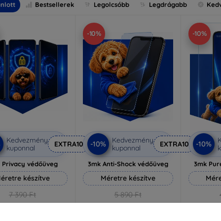
nlott
Bestsellerek
Legolcsóbb
Legdrágabb
Ked
-10%
-10%
Kedvezmény
Kedvezmény
%
-10%
-10%
EXTRA10
EXTRA10
kuponnal
kuponnal
k
 Privacy védőüveg
3mk Anti-Shock védőüveg
3mk Pur
éretre készítve
Méretre készítve
Mére
7 390 Ft
5 890 Ft
6 651 Ft
5 301 Ft
3