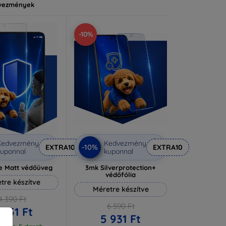
vezmények
-10%
Kedvezmény
Kedvezmény
-10%
EXTRA10
EXTRA10
uponnal
kuponnal
e Matt védőüveg
3mk Silverprotection+
védőfólia
tre készítve
Méretre készítve
4 390 Ft
6 590 Ft
 951 Ft
5 931 Ft