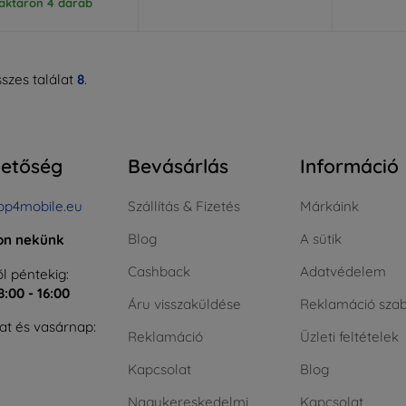
aktáron 4 darab
szes találat
8
.
hetőség
Bevásárlás
Információ
op4mobile.eu
Szállítás & Fizetés
Márkáink
Blog
A sütik
jon nekünk
Cashback
Adatvédelem
l péntekig:
8:00 - 16:00
Áru visszaküldése
Reklamáció szab
t és vasárnap:
Reklamáció
Üzleti feltételek
Kapcsolat
Blog
Nagykereskedelmi
Kapcsolat