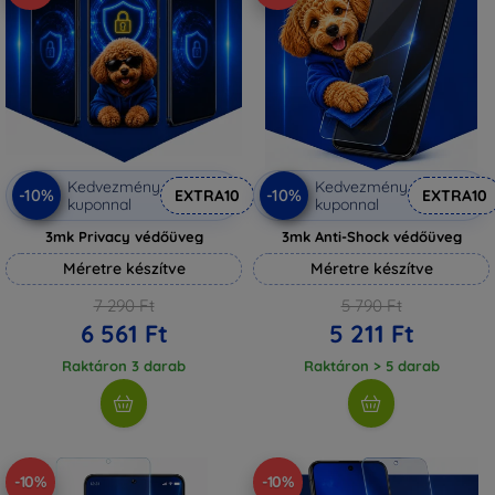
Kedvezmény
Kedvezmény
-10%
-10%
EXTRA10
EXTRA10
kuponnal
kuponnal
3mk Privacy védőüveg
3mk Anti-Shock védőüveg
Méretre készítve
Méretre készítve
7 290 Ft
5 790 Ft
6 561 Ft
5 211 Ft
Raktáron 3 darab
Raktáron > 5 darab
-10%
-10%