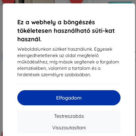
Ez a webhely a böngészés
tökéletesen használható süti-kat
használ.
Weboldalunkon sütiket használunk. Egyesek
Kedvezmény
Kedvezmény
elengedhetetlenek az oldal megfelelő
-10%
-10%
EXTRA10
EXTRA10
kuponnal
kuponnal
működéséhez, míg mások segítenek a forgalom
Beline mágneses flip tok
3MK Samsung Galaxy M21 - 3mk
elemzésében, valamint a tartalom és a
Samsung M21 M215, arany
lencsevédő
hirdetések személyre szabásában.
2 490 Ft
3 190 Ft
1 161 Ft
2 871 Ft
Utolsó darab raktáron
Raktáron > 5 darab
Elfogadom
Testreszabás
Visszautasítani
-10%
-10%