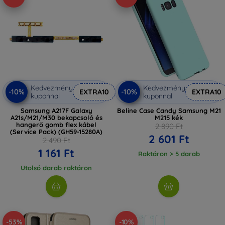
Kedvezmény
Kedvezmény
-10%
-10%
EXTRA10
EXTRA10
kuponnal
kuponnal
Samsung A217F Galaxy
Beline Case Candy Samsung M21
A21s/M21/M30 bekapcsoló és
M215 kék
hangerő gomb flex kábel
2 890 Ft
(Service Pack) (GH59-15280A)
2 601 Ft
2 490 Ft
1 161 Ft
Raktáron > 5 darab
Utolsó darab raktáron
-53%
-10%