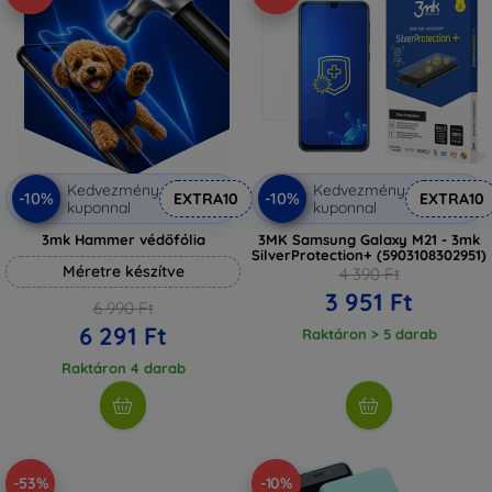
Kedvezmény
Kedvezmény
-10%
-10%
EXTRA10
EXTRA10
kuponnal
kuponnal
3mk Hammer védőfólia
3MK Samsung Galaxy M21 - 3mk
SilverProtection+ (5903108302951)
Méretre készítve
4 390 Ft
3 951 Ft
6 990 Ft
6 291 Ft
Raktáron > 5 darab
Raktáron 4 darab
-53%
-10%