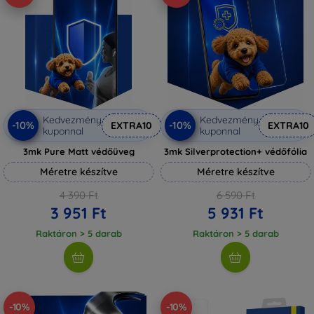
Kedvezmény
Kedvezmény
-10%
-10%
EXTRA10
EXTRA10
kuponnal
kuponnal
3mk Pure Matt védőüveg
3mk Silverprotection+ védőfólia
Méretre készítve
Méretre készítve
4 390 Ft
6 590 Ft
3 951 Ft
5 931 Ft
Raktáron > 5 darab
Raktáron > 5 darab
-10%
-10%