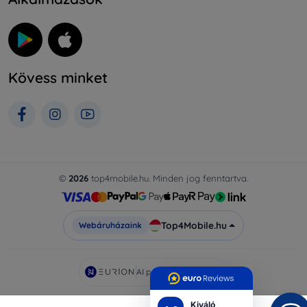
Kövess minket
©
2026
top4mobile.hu. Minden jog fenntartva.
Top4Mobile.hu
Webáruházaink
AI powered by
Eurion
Kiváló