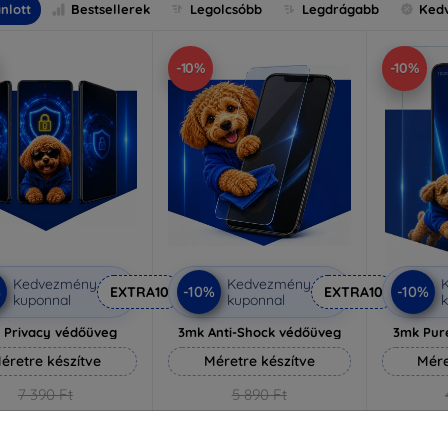
nlott
Bestsellerek
Legolcsóbb
Legdrágabb
Ked
-10%
-10%
Kedvezmény
Kedvezmény
%
-10%
-10%
EXTRA10
EXTRA10
kuponnal
kuponnal
k
 Privacy védőüveg
3mk Anti-Shock védőüveg
3mk Pur
éretre készítve
Méretre készítve
Mére
7 390 Ft
5 890 Ft
6 651 Ft
5 301 Ft
3