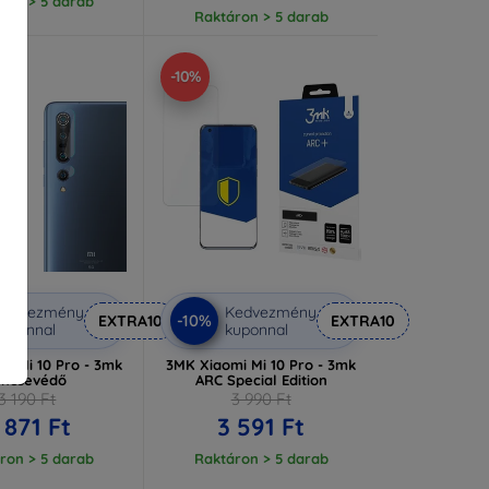
ron > 5 darab
Raktáron > 5 darab
-10%
Kedvezmény
Kedvezmény
-10%
EXTRA10
EXTRA10
uponnal
kuponnal
i Mi 10 Pro - 3mk
3MK Xiaomi Mi 10 Pro - 3mk
encsevédő
ARC Special Edition
3 190 Ft
3 990 Ft
 871 Ft
3 591 Ft
ron > 5 darab
Raktáron > 5 darab