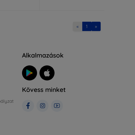
«
1
»
Alkalmazások
Kövess minket
ályzat