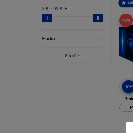
Ajá
890
-
3990
Ft
-10%
Márka
8
találat
-10
3mk
M