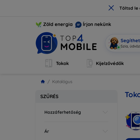
×
Töltsd l
Zöld energia
Írjon nekünk
Segíthe
Mo
|
Tokok
Kijelzővédők
Katalógus
Toko
SZŰRÉS
Hozzáferhetőség
Ár