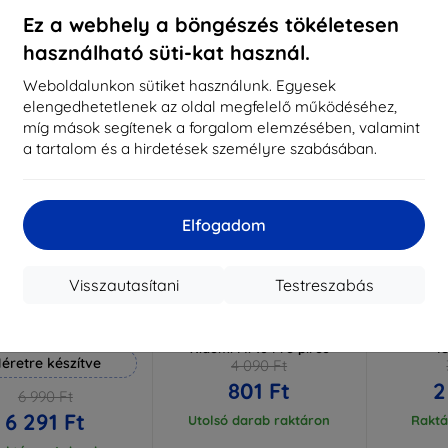
aktáron 3 darab
Raktáron > 5 darab
Raktá
Ez a webhely a böngészés tökéletesen
használható süti-kat használ.
-80%
-10%
Weboldalunkon sütiket használunk. Egyesek
elengedhetetlenek az oldal megfelelő működéséhez,
míg mások segítenek a forgalom elemzésében, valamint
a tartalom és a hirdetések személyre szabásában.
Elfogadom
Visszautasítani
Testreszabás
Kedvezmény
Kedvezmény
%
-10%
-10%
EXTRA10
EXTRA10
kuponnal
kuponnal
k
 Hammer védőfólia
Beline Case Book Magnetic
3MK Xiaom
Xiaomi Mi 10 Pro piros
l
éretre készítve
4 090 Ft
801 Ft
2
6 990 Ft
6 291 Ft
Utolsó darab raktáron
Raktá