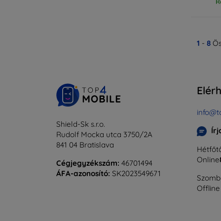
R
1
-
8
Ös
Elér
info@t
Shield-Sk s.r.o.
Ír
Rudolf Mocka utca 3750/2A
841 04 Bratislava
Hétfőtő
Online
Cégjegyzékszám:
46701494
ÁFA-azonosító:
SK2023549671
Szomba
Offline