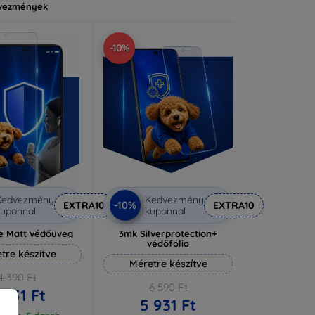
vezmények
-10%
Kedvezmény
Kedvezmény
-10%
EXTRA10
EXTRA10
uponnal
kuponnal
e Matt védőüveg
3mk Silverprotection+
védőfólia
tre készítve
Méretre készítve
4 390 Ft
6 590 Ft
 951 Ft
5 931 Ft