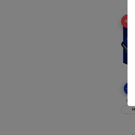
R
-10%
-10
3mk
M