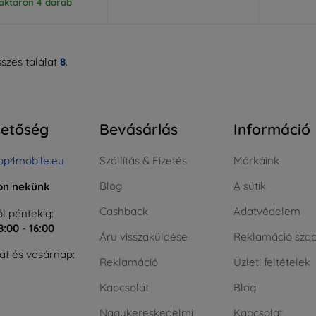
aktáron 4 darab
szes találat
8
.
hetőség
Bevásárlás
Információ
op4mobile.eu
Szállítás & Fizetés
Márkáink
Blog
A sütik
jon nekünk
Cashback
Adatvédelem
l péntekig:
8:00 - 16:00
Áru visszaküldése
Reklamáció szab
t és vasárnap:
Reklamáció
Üzleti feltételek
Kapcsolat
Blog
Nagykereskedelmi
Kapcsolat