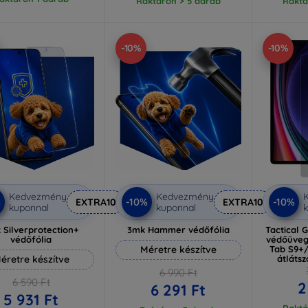
Raktáron > 5 darab
Raktá
-10%
-10%
Kedvezmény
Kedvezmény
%
-10%
-10%
EXTRA10
EXTRA10
kuponnal
kuponnal
k
 Silverprotection+
3mk Hammer védőfólia
Tactical 
védőfólia
védőüveg
Méretre készítve
Tab S9+
éretre készítve
átlátsz
6 990 Ft
6 590 Ft
2
6 291 Ft
5 931 Ft
Raktá