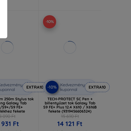
-10%
Kedvezmény
Kedvezmény
-10%
EXTRA10
EXTRA10
uponnal
kuponnal
rm 250m Stylus tok
TECH-PROTECT SC Pen +
ng Galaxy Tab
billentyűzet tok Galaxy Tab
/S9+/S9 FE+
S9 FE+ Plus 12.4 X610 / X616B
lékhez fekete
fekete (9319456606324)
8 090 Ft
15 690 Ft
 931 Ft
14 121 Ft