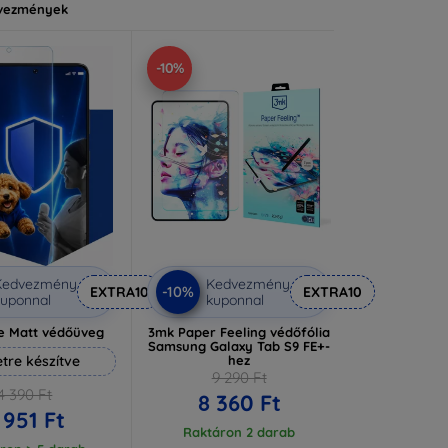
vezmények
-10%
Kedvezmény
Kedvezmény
-10%
EXTRA10
EXTRA10
uponnal
kuponnal
e Matt védőüveg
3mk Paper Feeling védőfólia
Samsung Galaxy Tab S9 FE+-
tre készítve
hez
9 290 Ft
4 390 Ft
8 360 Ft
 951 Ft
Raktáron 2 darab