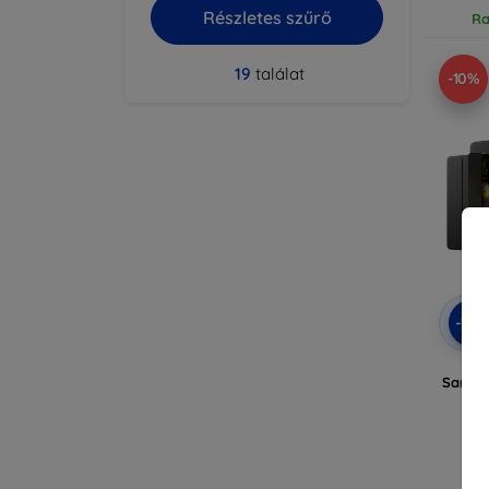
Részletes szűrő
Ra
19
találat
-10%
-10
3M
Samsun
Ra