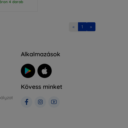
áron 4 darab
«
1
»
Alkalmazások
Kövess minket
ályzat