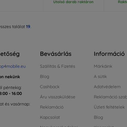
Utolsó darab raktáron
Rakt
sszes találat
19
.
hetőség
Bevásárlás
Információ
op4mobile.eu
Szállítás & Fizetés
Márkáink
Blog
A sütik
jon nekünk
Cashback
Adatvédelem
l péntekig:
8:00 - 16:00
Áru visszaküldése
Reklamáció szab
t és vasárnap:
Reklamáció
Üzleti feltételek
Kapcsolat
Blog