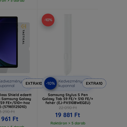
ron > 5 darab
-10%
Kedvezmény
Kedvezmény
-10%
EXTRA10
EXTRA10
uponnal
kuponnal
Glass Shield edzett
Samsung Stylus S Pen
 Samsung Galaxy
Galaxy Tab S9 FE/+ S10 FE/+
/S9 FE+/S10+-hoz
fehér (EJ-PX510BWEGEU)
ó (57983125010)
22 090 Ft
3 290 Ft
19 881 Ft
 961 Ft
Raktáron > 5 darab
ron > 5 darab