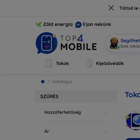
×
Töltsd l
Zöld energia
Írjon nekünk
Segíthe
Mobi vagy
Tokok
Kijelzővédők
Katalógus
Tok
SZŰRÉS
Hozzáferhetőség
Ár