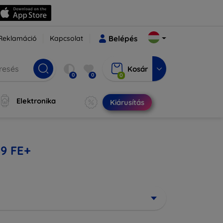
Reklamáció
Kapcsolat
Belépés
Kosár
0
0
0
Elektronika
Kiárusítás
9 FE+