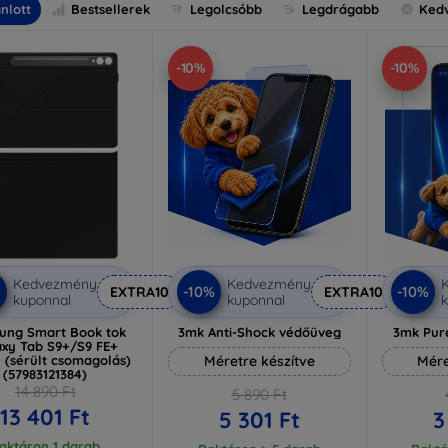
nlott
Bestsellerek
Legolcsóbb
Legdrágabb
Ked
-10%
-10%
Kedvezmény
Kedvezmény
%
-10%
-10%
EXTRA10
EXTRA10
kuponnal
kuponnal
k
ung Smart Book tok
3mk Anti-Shock védőüveg
3mk Pur
axy Tab S9+/S9 FE+
 (sérült csomagolás)
Méretre készítve
Mére
(57983121384)
14 890 Ft
5 890 Ft
13 401 Ft
5 301 Ft
3
aktáron 1 darab