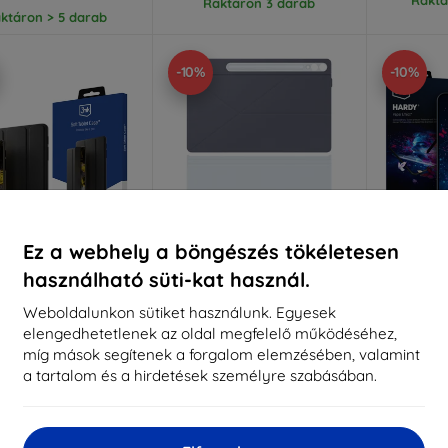
Raktáron 3 darab
ktáron > 5 darab
-10%
-10%
Ez a webhely a böngészés tökéletesen
használható süti-kat használ.
Kedvezmény
Kedvezmény
%
-10%
-10%
EXTRA10
EXTRA10
kuponnal
kuponnal
k
Weboldalunkon sütiket használunk. Egyesek
elengedhetetlenek az oldal megfelelő működéséhez,
K puha tablet tok
EF-BX810PLE Samsung
3mk Har
g Tab S9 FE+ fekete
Smart Book Cover Galaxy
védőfóli
míg mások segítenek a forgalom elemzésében, valamint
Tab S9+/S9 FE+ készülékhez,
Tab S9 
11 190 Ft
a tartalom és a hirdetések személyre szabásában.
kék (57983123230)
10 071 Ft
16 390 Ft
7
14 751 Ft
ktáron > 5 darab
Raktá