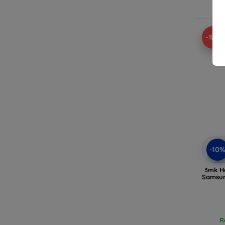
-10%
-10
3mk H
Samsun
R