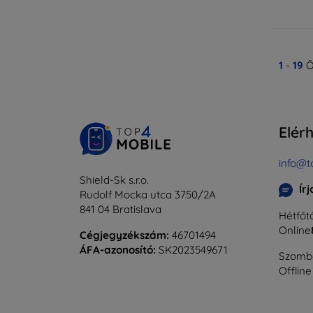
1
-
19
Ö
Elér
info@t
Shield-Sk s.r.o.
Ír
Rudolf Mocka utca 3750/2A
841 04 Bratislava
Hétfőtő
Online
Cégjegyzékszám:
46701494
ÁFA-azonosító:
SK2023549671
Szomba
Offline