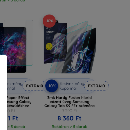
-10%
Kedvezmény
Kedvezmény
-10%
EXTRA10
EXTRA10
uponnal
kuponnal
dy Paper Effect
3mk Hardy Fusion hibrid
a Samsung Galaxy
edzett üveg Samsung
FE+ készülékhez
Galaxy Tab S9 FE+ számára
7 790 Ft
9 290 Ft
 011 Ft
8 360 Ft
ron > 5 darab
Raktáron > 5 darab