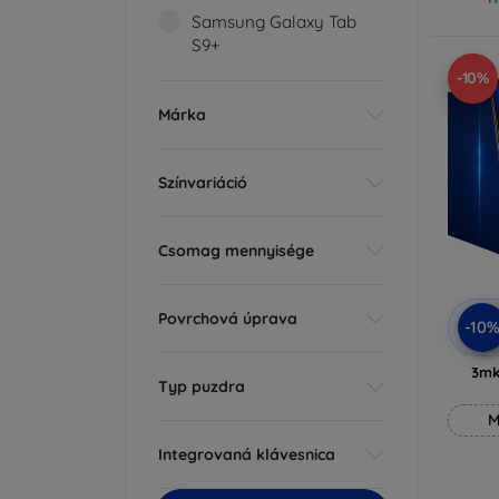
Samsung Galaxy Tab
S9+
-10%
Márka
Színvariáció
Csomag mennyisége
Povrchová úprava
-10
3mk
Typ puzdra
M
Integrovaná klávesnica