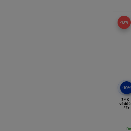
-10%
-10
3MK F
védőü
FE+ 
Ra