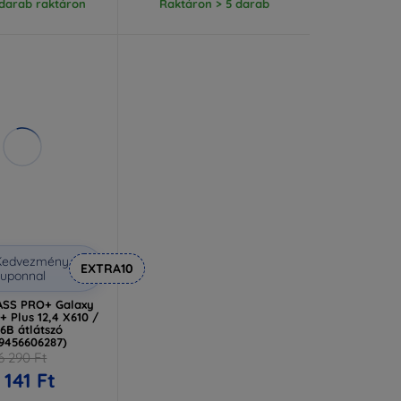
 darab raktáron
Raktáron > 5 darab
Kedvezmény
EXTRA10
uponnal
ASS PRO+ Galaxy
+ Plus 12,4 X610 /
6B átlátszó
19456606287)
6 290 Ft
 141 Ft