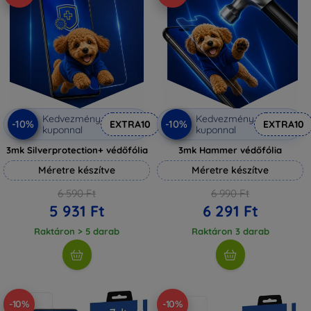
Kedvezmény
Kedvezmény
-10%
-10%
EXTRA10
EXTRA10
kuponnal
kuponnal
3mk Silverprotection+ védőfólia
3mk Hammer védőfólia
Méretre készítve
Méretre készítve
6 590 Ft
6 990 Ft
5 931 Ft
6 291 Ft
Raktáron > 5 darab
Raktáron 3 darab
-10%
-10%