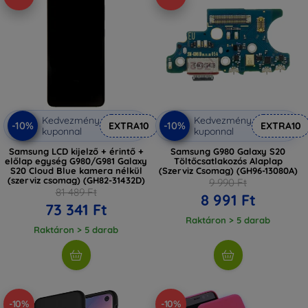
Kedvezmény
Kedvezmény
-10%
-10%
EXTRA10
EXTRA10
kuponnal
kuponnal
Samsung LCD kijelző + érintő +
Samsung G980 Galaxy S20
előlap egység G980/G981 Galaxy
Töltőcsatlakozós Alaplap
S20 Cloud Blue kamera nélkül
(Szerviz Csomag) (GH96-13080A)
(szerviz csomag) (GH82-31432D)
9 990 Ft
81 489 Ft
8 991 Ft
73 341 Ft
Raktáron > 5 darab
Raktáron > 5 darab
-10%
-10%