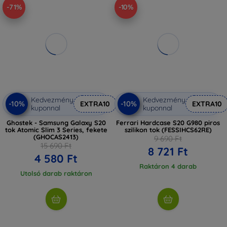
-71%
-10%
Kedvezmény
Kedvezmény
-10%
-10%
EXTRA10
EXTRA10
kuponnal
kuponnal
Ghostek - Samsung Galaxy S20
Ferrari Hardcase S20 G980 piros
tok Atomic Slim 3 Series, fekete
szilikon tok (FESSIHCS62RE)
(GHOCAS2413)
9 690 Ft
15 690 Ft
8 721 Ft
4 580 Ft
Raktáron 4 darab
Utolsó darab raktáron