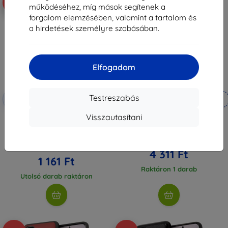
-88%
-10%
működéséhez, míg mások segítenek a
forgalom elemzésében, valamint a tartalom és
a hirdetések személyre szabásában.
Elfogadom
Kedvezmény
Kedvezmény
Testreszabás
-10%
-10%
EXTRA10
EXTRA10
kuponnal
kuponnal
Visszautasítani
Eiger 3D GLASS tokbarát edzett
US Polo USHCS62SLHRWH S20
üveg kijelzővédő Samsung
G980 fehér, szilikon kollekció
Galaxy S20-hoz, átlátszó/fekete
(USHCS62SLHRWH)
(EGSP00569)
4 790 Ft
9 890 Ft
4 311 Ft
1 161 Ft
Raktáron 1 darab
Utolsó darab raktáron