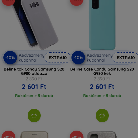
Kedvezmény
Kedvezmény
-10%
-10%
EXTRA10
EXTRA10
kuponnal
kuponnal
Beline tok Candy Samsung S20
Beline Case Candy Samsung S20
G980 átlátszó
G980 kék
2 890 Ft
2 890 Ft
2 601 Ft
2 601 Ft
Raktáron > 5 darab
Raktáron > 5 darab
-10%
-10%