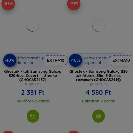
-56%
-71%
Kedvezmény
Kedvezmény
-10%
-10%
EXTRA10
EXTRA10
kuponnal
kuponnal
Ghostek - tok Samsung Galaxy
Ghostek - Samsung Galaxy S20
S20-hoz, Covert 4, Smoke
tok Atomic Slim 3 Series,
(GHOCAS2437)
rózsaszín (GHOCAS2414)
5 289 Ft
15 690 Ft
2 331 Ft
4 580 Ft
Raktáron 2 darab
Raktáron 2 darab