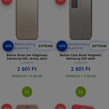
Kedvezmény
Kedvezmény
-10%
-10%
EXTRA10
EXTRA10
kuponnal
kuponnal
Beline Book tok mágneses
Beline Case Book Magnetic
Samsung S20, arany színű
Samsung S20 steel
2 890 Ft
2 890 Ft
2 601 Ft
2 601 Ft
Raktáron > 5 darab
Raktáron > 5 darab