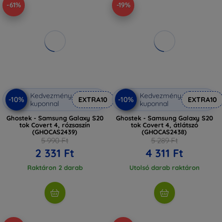
-61%
-19%
Kedvezmény
Kedvezmény
-10%
-10%
EXTRA10
EXTRA10
kuponnal
kuponnal
Ghostek - Samsung Galaxy S20
Ghostek - Samsung Galaxy S20
tok Covert 4, rózsaszín
tok Covert 4, átlátszó
(GHOCAS2439)
(GHOCAS2438)
5 990 Ft
5 289 Ft
2 331 Ft
4 311 Ft
Raktáron 2 darab
Utolsó darab raktáron