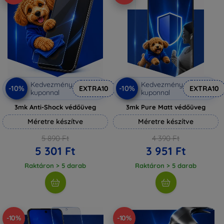
Kedvezmény
Kedvezmény
-10%
-10%
EXTRA10
EXTRA10
kuponnal
kuponnal
3mk Anti-Shock védőüveg
3mk Pure Matt védőüveg
Méretre készítve
Méretre készítve
5 890 Ft
4 390 Ft
5 301 Ft
3 951 Ft
Raktáron > 5 darab
Raktáron > 5 darab
-10%
-10%