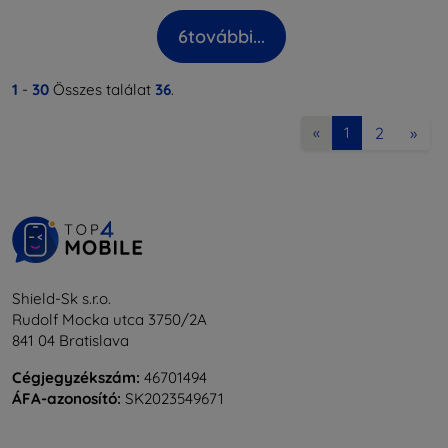
6
további...
1
-
30
Összes találat
36
.
2
»
«
1
Shield-Sk s.r.o.
Rudolf Mocka utca 3750/2A
841 04 Bratislava
Cégjegyzékszám:
46701494
ÁFA-azonosító:
SK2023549671