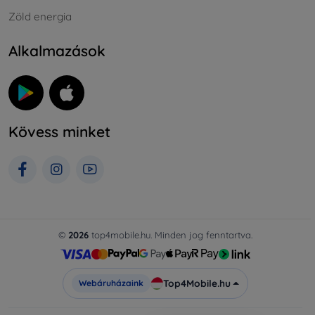
Zöld energia
Alkalmazások
Kövess minket
©
2026
top4mobile.hu. Minden jog fenntartva.
Top4Mobile.hu
Webáruházaink