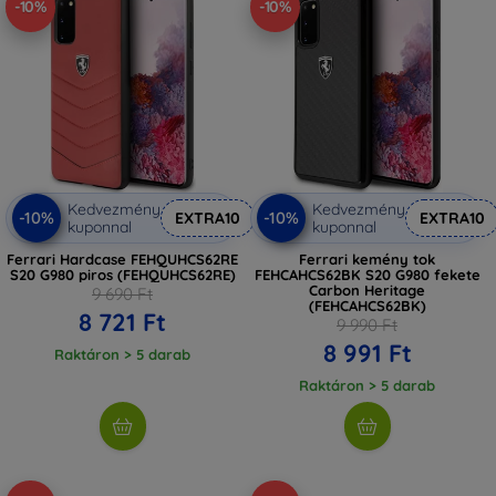
-10%
-10%
Kedvezmény
Kedvezmény
-10%
-10%
EXTRA10
EXTRA10
kuponnal
kuponnal
Ferrari Hardcase FEHQUHCS62RE
Ferrari kemény tok
S20 G980 piros (FEHQUHCS62RE)
FEHCAHCS62BK S20 G980 fekete
Carbon Heritage
9 690 Ft
(FEHCAHCS62BK)
8 721 Ft
9 990 Ft
8 991 Ft
Raktáron > 5 darab
Raktáron > 5 darab