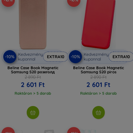
-10%
-10%
Kedvezmény
Kedvezmény
-10%
-10%
EXTRA10
EXTRA10
kuponnal
kuponnal
Beline Case Book Magnetic
Beline Case Book Magnetic
Samsung S20 розеголд
Samsung S20 piros
2 890 Ft
2 890 Ft
2 601 Ft
2 601 Ft
Raktáron > 5 darab
Raktáron > 5 darab