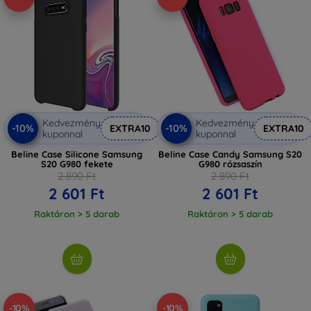
Kedvezmény
Kedvezmény
-10%
-10%
EXTRA10
EXTRA10
kuponnal
kuponnal
Beline Case Silicone Samsung
Beline Case Candy Samsung S20
S20 G980 fekete
G980 rózsaszín
2 890 Ft
2 890 Ft
2 601 Ft
2 601 Ft
Raktáron > 5 darab
Raktáron > 5 darab
-10%
-10%