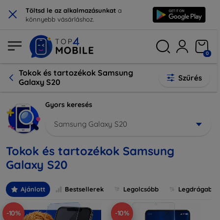
×
Töltsd le az alkalmazásunkat
a
könnyebb vásárláshoz.
0
Tokok és tartozékok Samsung
Szűrés
Galaxy S20
Gyors keresés
Samsung Galaxy S20
Tokok és tartozékok Samsung
Galaxy S20
Ajánlott
Bestsellerek
Legolcsóbb
Legdrágabb
-10%
-10%