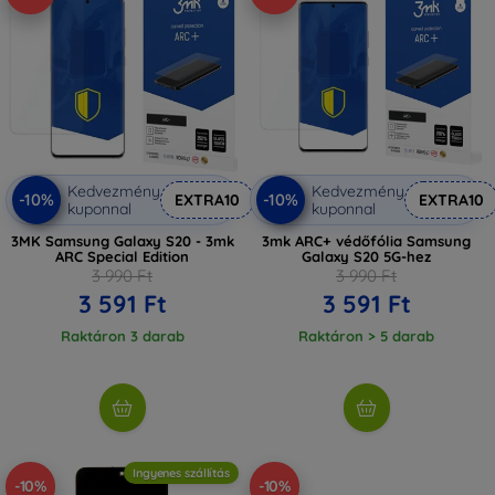
Kedvezmény
Kedvezmény
-10%
-10%
EXTRA10
EXTRA10
kuponnal
kuponnal
3MK Samsung Galaxy S20 - 3mk
3mk ARC+ védőfólia Samsung
ARC Special Edition
Galaxy S20 5G-hez
3 990 Ft
3 990 Ft
3 591 Ft
3 591 Ft
Raktáron 3 darab
Raktáron > 5 darab
Ingyenes szállítás
-10%
-10%