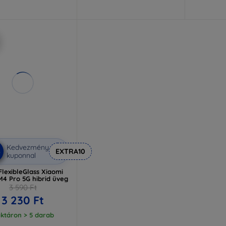
Kedvezmény
%
EXTRA10
kuponnal
lexibleGlass Xiaomi
4 Pro 5G hibrid üveg
3 590 Ft
3 230 Ft
ktáron > 5 darab