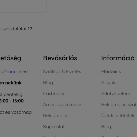
sszes találat
17
.
hetőség
Bevásárlás
Információ
op4mobile.eu
Szállítás & Fizetés
Márkáink
Blog
A sütik
jon nekünk
Cashback
Adatvédelem
l péntekig:
8:00 - 16:00
Áru visszaküldése
Reklamáció szab
t és vasárnap:
Reklamáció
Üzleti feltételek
Kapcsolat
Blog