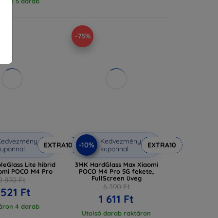
áron 5 darab
-75%
Kedvezmény
Kedvezmény
-10%
EXTRA10
EXTRA10
uponnal
kuponnal
leGlass Lite hibrid
3MK HardGlass Max Xiaomi
omi POCO M4 Pro
POCO M4 Pro 5G fekete,
FullScreen üveg
2 890 Ft
6 390 Ft
 521 Ft
1 611 Ft
áron 4 darab
Utolsó darab raktáron