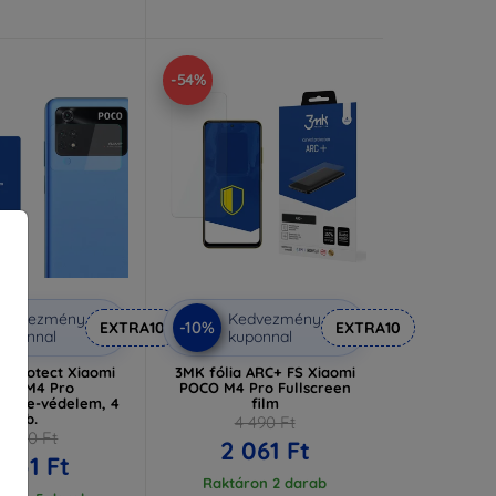
-54%
Kedvezmény
Kedvezmény
-10%
EXTRA10
EXTRA10
uponnal
kuponnal
s Protect Xiaomi
3MK fólia ARC+ FS Xiaomi
CO M4 Pro
POCO M4 Pro Fullscreen
ncse-védelem, 4
film
db.
4 490 Ft
2 590 Ft
2 061 Ft
 251 Ft
Raktáron 2 darab