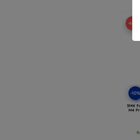
-64%
-10
3MK F
M4 Pr
R