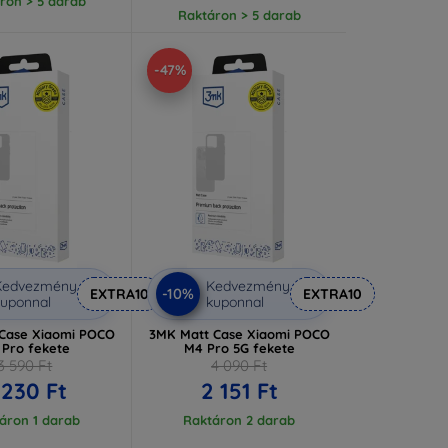
ron > 5 darab
Raktáron > 5 darab
-47%
Kedvezmény
Kedvezmény
-10%
EXTRA10
EXTRA10
uponnal
kuponnal
Case Xiaomi POCO
3MK Matt Case Xiaomi POCO
 Pro fekete
M4 Pro 5G fekete
3 590 Ft
4 090 Ft
 230 Ft
2 151 Ft
áron 1 darab
Raktáron 2 darab