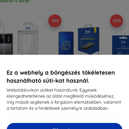
aktáron 4 darab
-10%
-52%
Ez a webhely a böngészés tökéletesen
használható süti-kat használ.
Kedvezmény
Kedvezmény
%
-10%
-10%
EXTRA10
EXTRA10
kuponnal
kuponnal
k
Weboldalunkon sütiket használunk. Egyesek
elengedhetetlenek az oldal megfelelő működéséhez,
Armor Case Xiaomi
3MK Silver Protect+ Xiaomi
3MK Len
POCO M4 Pro 5G
POCO M4 Pro, nedvesen
PO
míg mások segítenek a forgalom elemzésében, valamint
felhelyezhető
kamerale
4 890 Ft
a tartalom és a hirdetések személyre szabásában.
antimikrobiális fólia
2 241 Ft
4 390 Ft
3 951 Ft
1
aktáron 2 darab