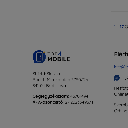
1
-
17
Ö
Elér
info@t
Shield-Sk s.r.o.
Ír
Rudolf Mocka utca 3750/2A
841 04 Bratislava
Hétfőtő
Online
Cégjegyzékszám:
46701494
ÁFA-azonosító:
SK2023549671
Szomba
Offline