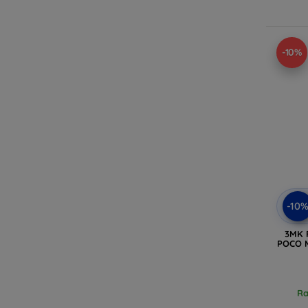
-10%
-10
3MK F
POCO M
Ra