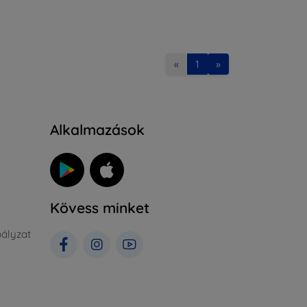
«
1
»
Alkalmazások
Kövess minket
ályzat