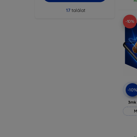
R
17
találat
-10%
-10
3mk
M