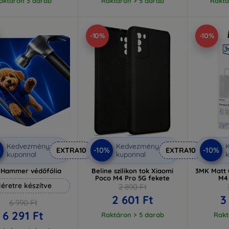
aktáron 3 darab
Raktáron > 5 darab
Raktá
-10%
-10%
Kedvezmény
Kedvezmény
%
-10%
-10%
EXTRA10
EXTRA10
kuponnal
kuponnal
k
 Hammer védőfólia
Beline szilikon tok Xiaomi
3MK Matt 
Poco M4 Pro 5G fekete
M4
éretre készítve
2 890 Ft
2 601 Ft
3
6 990 Ft
6 291 Ft
Raktáron > 5 darab
Rakt