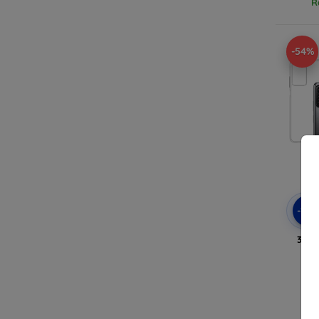
R
-54%
-10
3MK 
R