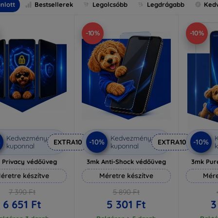
nlott
Bestsellerek
Legolcsóbb
Legdrágabb
Ked
-10%
-10%
Kedvezmény
Kedvezmény
%
-10%
-10%
EXTRA10
EXTRA10
kuponnal
kuponnal
k
 Privacy védőüveg
3mk Anti-Shock védőüveg
3mk Pur
éretre készítve
Méretre készítve
Mére
7 390 Ft
5 890 Ft
6 651 Ft
5 301 Ft
3