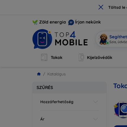
×
Töltsd l
Zöld energia
Írjon nekünk
Segíthe
Mobi va
|
Tokok
Kijelzővédők
Katalógus
Tok
SZŰRÉS
Hozzáferhetőség
Ár