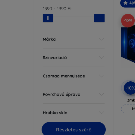
Ajá
1390
-
4390
Ft
-10%
Márka
Színvariáció
Csomag mennyisége
-10
Povrchová úprava
3mk
M
Hrúbka skla
Részletes szűrő