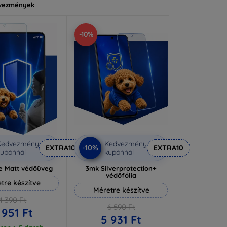
vezmények
-10%
Kedvezmény
Kedvezmény
-10%
EXTRA10
EXTRA10
uponnal
kuponnal
e Matt védőüveg
3mk Silverprotection+
védőfólia
tre készítve
Méretre készítve
4 390 Ft
6 590 Ft
 951 Ft
5 931 Ft