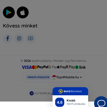
Kövess minket
©
2026
top4mobile.hu. Minden jog fenntartva.
Top4Mobile.hu
Webáruházaink
AI powered by
Eurion
Kiváló
4.6
13575 értékelés