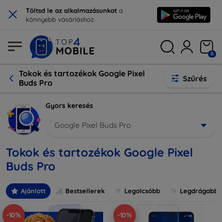
×
Töltsd le az alkalmazásunkat
a
könnyebb vásárláshoz.
0
Tokok és tartozékok Google Pixel
Szűrés
Buds Pro
Gyors keresés
Google Pixel Buds Pro
Tokok és tartozékok Google Pixel
Buds Pro
Ajánlott
Bestsellerek
Legolcsóbb
Legdrágabb
-10%
-10%