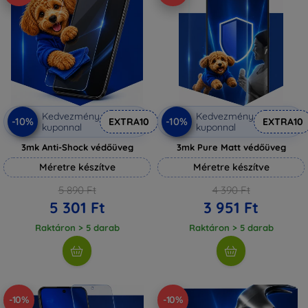
Kedvezmény
Kedvezmény
-10%
-10%
EXTRA10
EXTRA10
kuponnal
kuponnal
3mk Anti-Shock védőüveg
3mk Pure Matt védőüveg
Méretre készítve
Méretre készítve
5 890 Ft
4 390 Ft
5 301 Ft
3 951 Ft
Raktáron > 5 darab
Raktáron > 5 darab
-10%
-10%