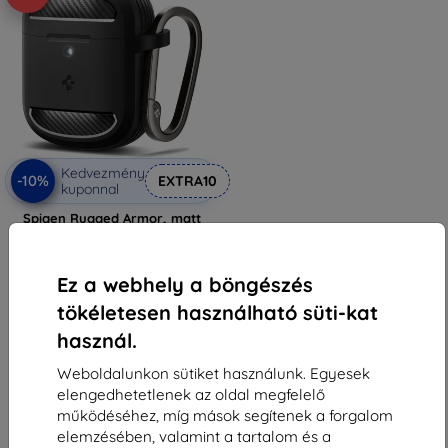
Kedvezmény
-10%
EXTRA10
kuponnal
Spigen Rugged Armor, matt
fekete - Google Pixel Buds Pro
2/Pro (ACS07604)
11 889 Ft
Ez a webhely a böngészés
10 700 Ft
tökéletesen használható süti-kat
Raktáron > 5 darab
használ.
Weboldalunkon sütiket használunk. Egyesek
elengedhetetlenek az oldal megfelelő
működéséhez, míg mások segítenek a forgalom
elemzésében, valamint a tartalom és a