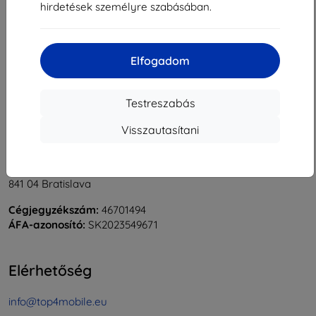
hirdetések személyre szabásában.
1
-
5
Összes találat
5
.
«
1
»
Elfogadom
Testreszabás
Visszautasítani
Shield-Sk s.r.o.
Rudolf Mocka utca 3750/2A
841 04 Bratislava
Cégjegyzékszám:
46701494
ÁFA-azonosító:
SK2023549671
Elérhetőség
info@top4mobile.eu