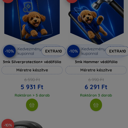
Kedvezmény
Kedvezmény
-10%
-10%
EXTRA10
EXTRA10
kuponnal
kuponnal
3mk Silverprotection+ védőfólia
3mk Hammer védőfólia
Méretre készítve
Méretre készítve
6 590 Ft
6 990 Ft
5 931 Ft
6 291 Ft
Raktáron > 5 darab
Raktáron 3 darab
-10%