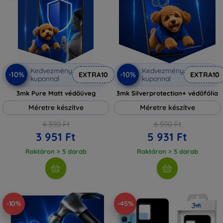
Kedvezmény
Kedvezmény
-10%
-10%
EXTRA10
EXTRA10
kuponnal
kuponnal
3mk Pure Matt védőüveg
3mk Silverprotection+ védőfólia
Méretre készítve
Méretre készítve
4 390 Ft
6 590 Ft
3 951 Ft
5 931 Ft
Raktáron > 5 darab
Raktáron > 5 darab
-10%
-45%