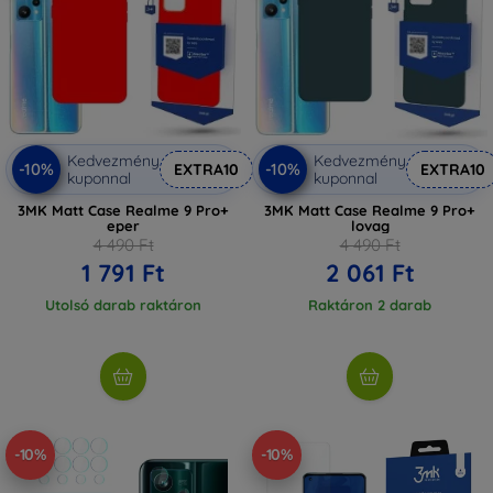
Kedvezmény
Kedvezmény
-10%
-10%
EXTRA10
EXTRA10
kuponnal
kuponnal
3MK Matt Case Realme 9 Pro+
3MK Matt Case Realme 9 Pro+
eper
lovag
4 490 Ft
4 490 Ft
1 791 Ft
2 061 Ft
Utolsó darab raktáron
Raktáron 2 darab
-10%
-10%