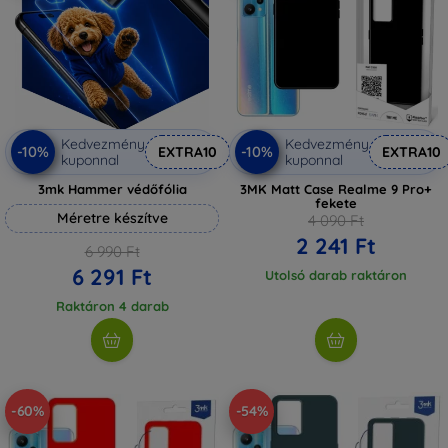
Kedvezmény
Kedvezmény
-10%
-10%
EXTRA10
EXTRA10
kuponnal
kuponnal
3mk Hammer védőfólia
3MK Matt Case Realme 9 Pro+
fekete
Méretre készítve
4 090 Ft
2 241 Ft
6 990 Ft
6 291 Ft
Utolsó darab raktáron
Raktáron 4 darab
-60%
-54%