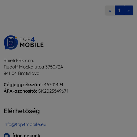
«
1
»
Shield-Sk s.r.o.
Rudolf Mocka utca 3750/2A
841 04 Bratislava
Cégjegyzékszám:
46701494
ÁFA-azonosító:
SK2023549671
Elérhetőség
info@top4mobile.eu
Írjon nekünk