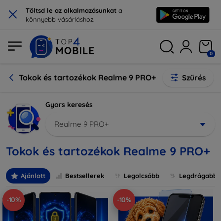
×
Töltsd le az alkalmazásunkat
a
könnyebb vásárláshoz.
0
Tokok és tartozékok Realme 9 PRO+
Szűrés
Gyors keresés
Realme 9 PRO+
Tokok és tartozékok Realme 9 PRO+
Ajánlott
Bestsellerek
Legolcsóbb
Legdrágabb
-10%
-10%