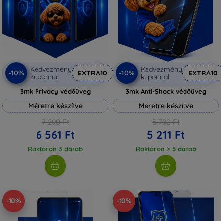
Kedvezmény
Kedvezmény
-10%
-10%
EXTRA10
EXTRA10
kuponnal
kuponnal
3mk Privacy védőüveg
3mk Anti-Shock védőüveg
Méretre készítve
Méretre készítve
7 290 Ft
5 790 Ft
6 561 Ft
5 211 Ft
Raktáron 3 darab
Raktáron > 5 darab
-10%
-10%