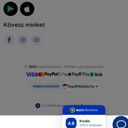
Kövess minket
©
2026
top4mobile.hu. Minden jog fenntartva.
Top4Mobile.hu
Webáruházaink
AI powered by
Eurion
Kiváló
4.6
13573 értékelés