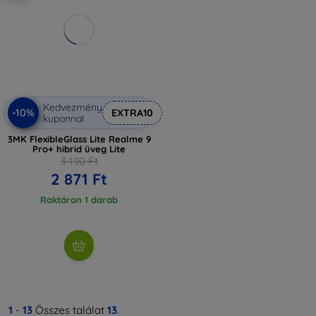
Kedvezmény
-10%
EXTRA10
kuponnal
3MK FlexibleGlass Lite Realme 9
Pro+ hibrid üveg Lite
3 190 Ft
2 871 Ft
Raktáron 1 darab
1
-
13
Összes találat
13
.