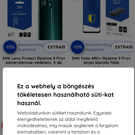
Kedvezmény
Kedvezmény
-10%
-10%
EXTRA10
EXTRA10
kuponnal
kuponnal
3MK Lens Protect Realme 9 Pro+
3MK Folia ARC+ Realme 9 Pro+
kameralencse-védelem, 4 db
teljes kijelzős fólia
3 190 Ft
3 990 Ft
2 871 Ft
3 591 Ft
Raktáron > 5 darab
Raktáron > 5 darab
Ez a webhely a böngészés
tökéletesen használható süti-kat
használ.
Weboldalunkon sütiket használunk. Egyesek
elengedhetetlenek az oldal megfelelő
-64%
-10%
működéséhez, míg mások segítenek a forgalom
elemzésében, valamint a tartalom és a