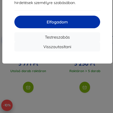
hirdetések személyre szabásában.
Elfogadom
Testreszabás
Kedvezmény
Kedvezmény
-10%
-10%
EXTRA10
EXTRA10
kuponnal
kuponnal
Visszautasítani
3MK fólia 1UP Realme 9 Pro+
3MK Flexible Glass Hybrid Glass
Gaming, 3 db
Realme 9 Pro+ (5903108462709)
10 590 Ft
3 590 Ft
3 771 Ft
3 230 Ft
Utolsó darab raktáron
Raktáron > 5 darab
-10%