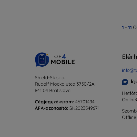
1
-
11
Ös
Elér
info@t
Shield-Sk s.r.o.
Ír
Rudolf Mocka utca 3750/2A
841 04 Bratislava
Hétfőtő
Online
Cégjegyzékszám:
46701494
ÁFA-azonosító:
SK2023549671
Szomba
Offline