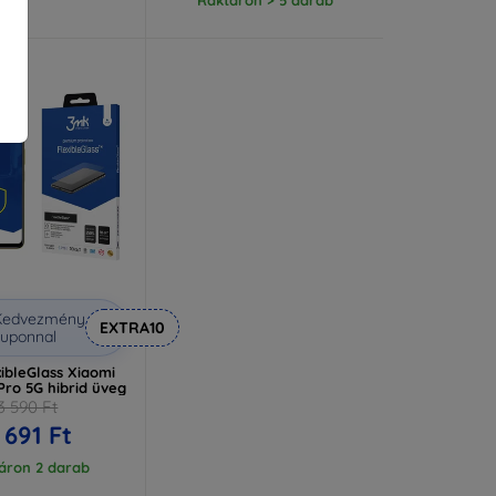
Kedvezmény
EXTRA10
uponnal
ibleGlass Xiaomi
ro 5G hibrid üveg
3 590 Ft
 691 Ft
áron 2 darab