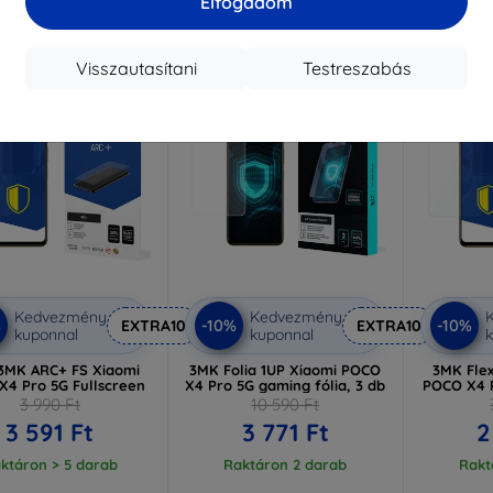
Elfogadom
aktáron 4 darab
Visszautasítani
Testreszabás
-64%
-25%
Kedvezmény
Kedvezmény
%
-10%
-10%
EXTRA10
EXTRA10
kuponnal
kuponnal
k
 3MK ARC+ FS Xiaomi
3MK Folia 1UP Xiaomi POCO
3MK Flex
X4 Pro 5G Fullscreen
X4 Pro 5G gaming fólia, 3 db
POCO X4 P
3 990 Ft
10 590 Ft
3 591 Ft
3 771 Ft
2
ktáron > 5 darab
Raktáron 2 darab
Rakt