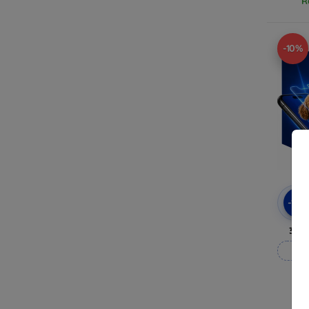
R
-10%
-10
3mk
M