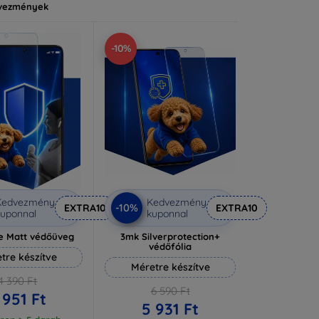
vezmények
-10%
Kedvezmény
Kedvezmény
-10%
EXTRA10
EXTRA10
uponnal
kuponnal
e Matt védőüveg
3mk Silverprotection+
védőfólia
tre készítve
Méretre készítve
4 390 Ft
6 590 Ft
 951 Ft
5 931 Ft