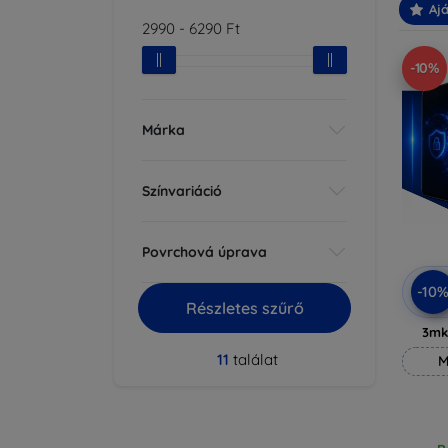
Ajá
2990
-
6290
Ft
-10%
Márka
Színvariáció
Povrchová úprava
-10
Részletes szűrő
3mk
11
találat
M