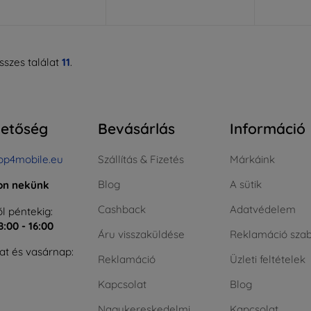
szes találat
11
.
hetőség
Bevásárlás
Információ
op4mobile.eu
Szállítás & Fizetés
Márkáink
Blog
A sütik
jon nekünk
Cashback
Adatvédelem
l péntekig:
8:00 - 16:00
Áru visszaküldése
Reklamáció szab
t és vasárnap:
Reklamáció
Üzleti feltételek
Kapcsolat
Blog
Nagykereskedelmi
Kapcsolat