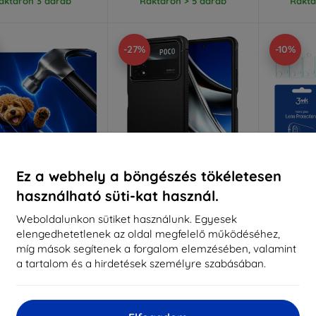
aktáron 3 darab
Raktáron > 5 darab
Raktá
-27%
-10%
Ez a webhely a böngészés tökéletesen
használható süti-kat használ.
Kedvezmény
Kedvezmény
%
-10%
-10%
EXTRA10
EXTRA10
kuponnal
kuponnal
k
Weboldalunkon sütiket használunk. Egyesek
elengedhetetlenek az oldal megfelelő működéséhez,
 Hammer védőfólia
SPIGEN RUGGED ARMOR
3MK len
XIAOMI POCO X4 PRO 5G
POCO X4 P
míg mások segítenek a forgalom elemzésében, valamint
éretre készítve
matt fekete (ACS04541)
a tartalom és a hirdetések személyre szabásában.
7 790 Ft
6 990 Ft
5 661 Ft
2
6 291 Ft
Utolsó darab raktáron
Raktá