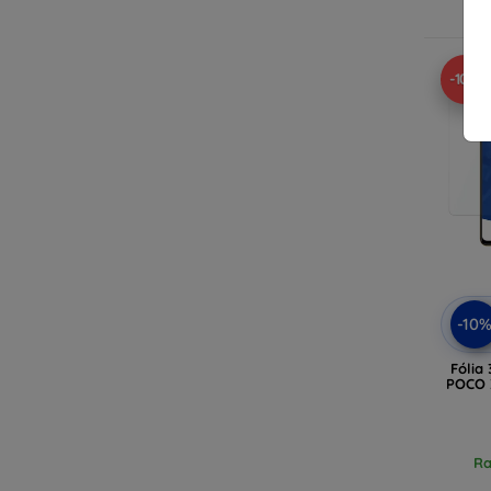
R
-10%
-10
Fólia
POCO 
Ra