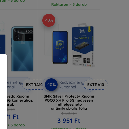
ron > 5 darab
Raktáron > 5 darab
-10%
Kedvezmény
Kedvezmény
-10%
EXTRA10
EXTRA10
uponnal
kuponnal
csevédő Xiaomi
3MK Silver Protect+ Xiaomi
ro 5G kamerához,
POCO X4 Pro 5G nedvesen
4 darab
felhelyezhető
antimikrobiális fólia
3 190 Ft
4 390 Ft
 871 Ft
3 951 Ft
ron > 5 darab
Raktáron > 5 darab