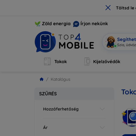
×
Töltsd l
Zöld energia
Írjon nekünk
Segíthe
Mo
|
Tokok
Kijelzővédők
Katalógus
Tok
SZŰRÉS
Hozzáferhetőség
Ár