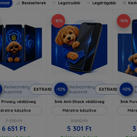
nlott
Bestsellerek
Legolcsóbb
Legdrágabb
Ked
-10%
-10%
Kedvezmény
Kedvezmény
%
-10%
-10%
EXTRA10
EXTRA10
kuponnal
kuponnal
k
 Privacy védőüveg
3mk Anti-Shock védőüveg
3mk Pur
éretre készítve
Méretre készítve
Mére
7 390 Ft
5 890 Ft
6 651 Ft
5 301 Ft
3