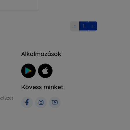
«
1
»
Alkalmazások
Kövess minket
ályzat