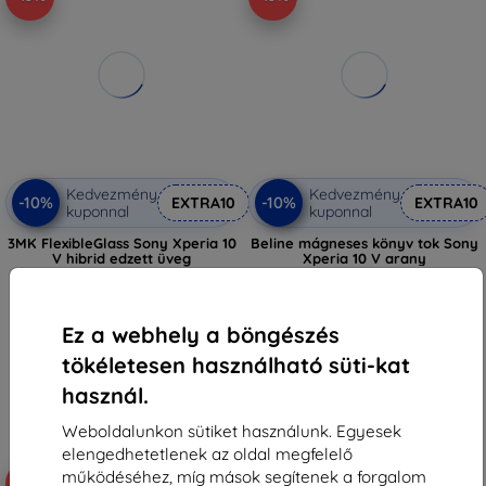
Kedvezmény
Kedvezmény
-10%
-10%
EXTRA10
EXTRA10
kuponnal
kuponnal
3MK FlexibleGlass Sony Xperia 10
Beline mágneses könyv tok Sony
V hibrid edzett üveg
Xperia 10 V arany
(5903108520553)
2 890 Ft
3 590 Ft
2 601 Ft
3 230 Ft
Ez a webhely a böngészés
Raktáron > 5 darab
Utolsó darab raktáron
tökéletesen használható süti-kat
használ.
Weboldalunkon sütiket használunk. Egyesek
elengedhetetlenek az oldal megfelelő
működéséhez, míg mások segítenek a forgalom
-10%
-10%