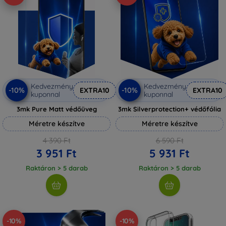
Kedvezmény
Kedvezmény
-10%
-10%
EXTRA10
EXTRA10
kuponnal
kuponnal
3mk Pure Matt védőüveg
3mk Silverprotection+ védőfólia
Méretre készítve
Méretre készítve
4 390 Ft
6 590 Ft
3 951 Ft
5 931 Ft
Raktáron > 5 darab
Raktáron > 5 darab
-10%
-10%