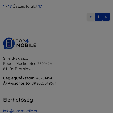
1
-
17
Összes találat
17
.
«
1
»
Shield-Sk s.r.o.
Rudolf Mocka utca 3750/2A
841 04 Bratislava
Cégjegyzékszám:
46701494
ÁFA-azonosító:
SK2023549671
Elérhetőség
info@top4mobile.eu