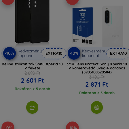
Kedvezmény
Kedvezmény
-10%
-10%
EXTRA10
EXTRA10
kuponnal
kuponnal
Beline szilikon tok Sony Xperia 10
3MK Lens Protect Sony Xperia 10
V fekete
V kameravédő üveg 4 darabos
(5903108520584)
2 890 Ft
3 190 Ft
2 601 Ft
2 871 Ft
Raktáron > 5 darab
Raktáron > 5 darab
-10%
-10%