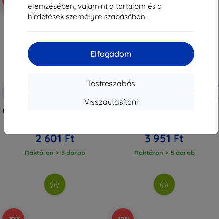
elemzésében, valamint a tartalom és a
hirdetések személyre szabásában.
Elfogadom
Testreszabás
Kedvezmény
Kedvezmény
-10%
-10%
EXTRA10
EXTRA10
kuponnal
kuponnal
Visszautasítani
Beline szilikon tok Sony Xperia 10
3MK Silky Matt Pro Sony Xperia
V-hez, piros
10 V matt védőfólia
2 890 Ft
4 390 Ft
2 601 Ft
3 951 Ft
Raktáron > 5 darab
Raktáron > 5 darab