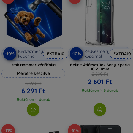
Kedvezmény
Kedvezmény
-10%
-10%
EXTRA10
EXTRA10
kuponnal
kuponnal
3mk Hammer védőfólia
Beline Átlátszó Tok Sony Xperia
10 V, 1mm
Méretre készítve
2 890 Ft
2 601 Ft
6 990 Ft
6 291 Ft
Raktáron > 5 darab
Raktáron 4 darab
-10%
-10%