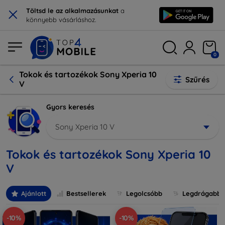
×
Töltsd le az alkalmazásunkat
a
könnyebb vásárláshoz.
0
Tokok és tartozékok Sony Xperia 10
Szűrés
V
Gyors keresés
Sony Xperia 10 V
Tokok és tartozékok Sony Xperia 10
V
Ajánlott
Bestsellerek
Legolcsóbb
Legdrágabb
-10%
-10%