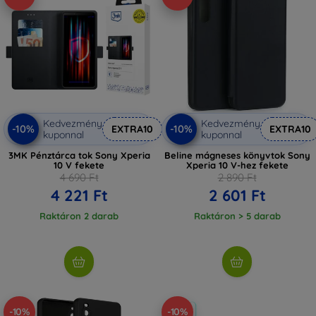
Kedvezmény
Kedvezmény
-10%
-10%
EXTRA10
EXTRA10
kuponnal
kuponnal
3MK Pénztárca tok Sony Xperia
Beline mágneses könyvtok Sony
10 V fekete
Xperia 10 V-hez fekete
4 690 Ft
2 890 Ft
4 221 Ft
2 601 Ft
Raktáron 2 darab
Raktáron > 5 darab
-10%
-10%