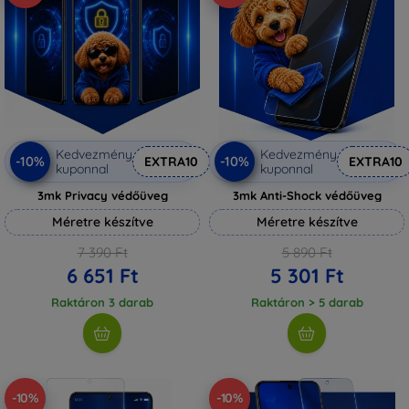
Kedvezmény
Kedvezmény
-10%
-10%
EXTRA10
EXTRA10
kuponnal
kuponnal
3mk Privacy védőüveg
3mk Anti-Shock védőüveg
Méretre készítve
Méretre készítve
7 390 Ft
5 890 Ft
6 651 Ft
5 301 Ft
Raktáron 3 darab
Raktáron > 5 darab
-10%
-10%