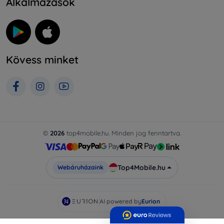
Alkalmazások
Kövess minket
©
2026
top4mobile.hu. Minden jog fenntartva.
Top4Mobile.hu
Webáruházaink
AI powered by
Eurion