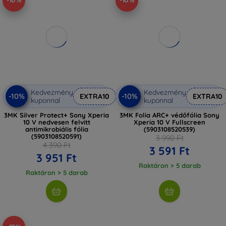
-10%
-10%
Kedvezmény
Kedvezmény
-10%
-10%
EXTRA10
EXTRA10
kuponnal
kuponnal
3MK Silver Protect+ Sony Xperia
3MK Folia ARC+ védőfólia Sony
10 V nedvesen felvitt
Xperia 10 V Fullscreen
antimikrobiális fólia
(5903108520539)
(5903108520591)
3 990 Ft
4 390 Ft
3 591 Ft
3 951 Ft
Raktáron > 5 darab
Raktáron > 5 darab