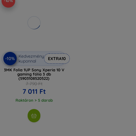
-10%
Kedvezmény
-10%
EXTRA10
kuponnal
3MK Folia 1UP Sony Xperia 10 V
gaming fólia 3 db
(5903108520522)
7 790 Ft
7 011 Ft
Raktáron > 5 darab