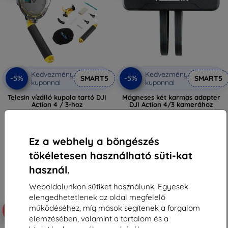
Kedvezmény
Kedvezmény
-5%
-5%
SMART5
SMART5
kuponnal
kuponnal
Telesin vízálló kupola tartó DJI
Mágneses két karmas adapter
Action 4 / 3-hoz
DJI Action 4/3 kamerához
16 090 Ft
3 990 Ft
14 525 Ft
3 790 Ft
Ez a webhely a böngészés
Utolsó darab raktáron
Raktáron > 5 darab
tökéletesen használható süti-kat
használ.
Weboldalunkon sütiket használunk. Egyesek
elengedhetetlenek az oldal megfelelő
működéséhez, míg mások segítenek a forgalom
-5%
elemzésében, valamint a tartalom és a