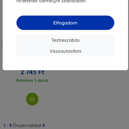
hirdetések személyre szabásában.
Elfogadom
Testreszabás
Kedvezmény
-5%
SMART5
kuponnal
Visszautasítani
TELESIN táska DJI ACTION 3/4
kamerához
2 890 Ft
2 745 Ft
Raktáron 3 darab
1
-
9
Összes találat
9
.