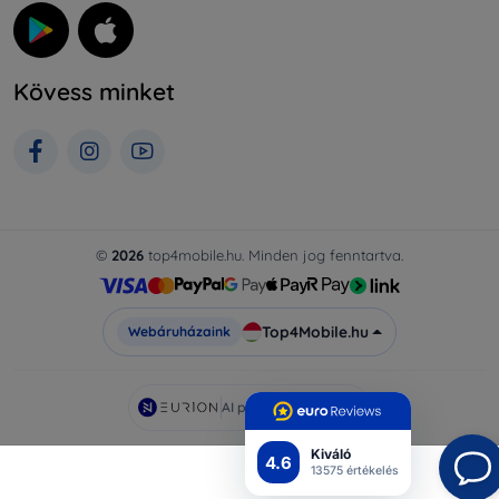
Kövess minket
©
2026
top4mobile.hu. Minden jog fenntartva.
Top4Mobile.hu
Webáruházaink
AI powered by
Eurion
Kiváló
4.6
13575 értékelés