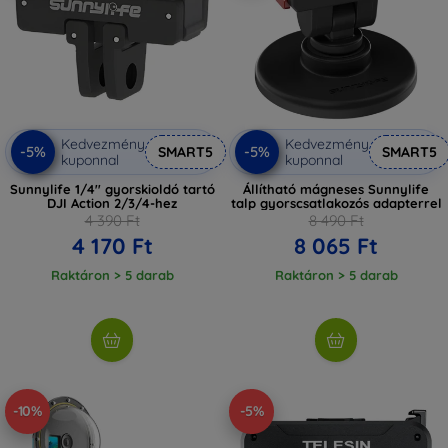
Kedvezmény
Kedvezmény
-5%
-5%
SMART5
SMART5
kuponnal
kuponnal
Sunnylife 1/4'' gyorskioldó tartó
Állítható mágneses Sunnylife
DJI Action 2/3/4-hez
talp gyorscsatlakozós adapterrel
4 390 Ft
8 490 Ft
4 170 Ft
8 065 Ft
Raktáron > 5 darab
Raktáron > 5 darab
-10%
-5%