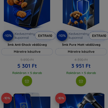
Kedvezmény
Kedvezmény
-10%
-10%
EXTRA10
EXTRA10
kuponnal
kuponnal
3mk Anti-Shock védőüveg
3mk Pure Matt védőüveg
Méretre készítve
Méretre készítve
5 890 Ft
4 390 Ft
5 301 Ft
3 951 Ft
Raktáron > 5 darab
Raktáron > 5 darab
-10%
-10%