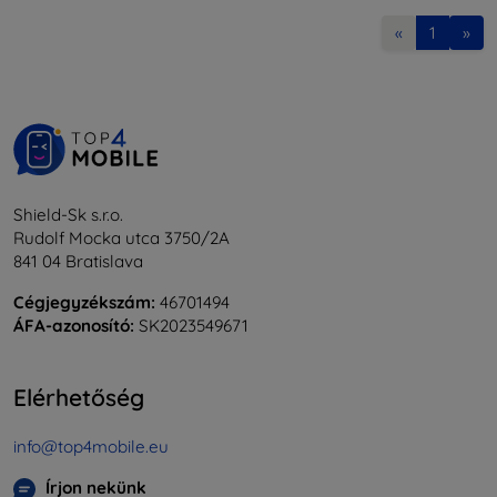
«
1
»
Shield-Sk s.r.o.
Rudolf Mocka utca 3750/2A
841 04 Bratislava
Cégjegyzékszám:
46701494
ÁFA-azonosító:
SK2023549671
Elérhetőség
info@top4mobile.eu
Írjon nekünk