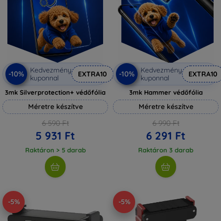
Kedvezmény
Kedvezmény
-10%
-10%
EXTRA10
EXTRA10
kuponnal
kuponnal
3mk Silverprotection+ védőfólia
3mk Hammer védőfólia
Méretre készítve
Méretre készítve
6 590 Ft
6 990 Ft
5 931 Ft
6 291 Ft
Raktáron > 5 darab
Raktáron 3 darab
-5%
-5%