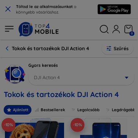
×
Töltsd le az alkalmazásunkat
a
könnyebb vásárláshoz.
0
Tokok és tartozékok DJI Action 4
Szűrés
Gyors keresés
DJI Action 4
Tokok és tartozékok DJI Action 4
Ajánlott
Bestsellerek
Legolcsóbb
Legdrágabb
-10%
-10%