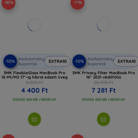
-50%
-71%
Kedvezmény
Kedvezmény
-10%
-10%
EXTRA10
EXTRA10
kuponnal
kuponnal
3MK FlexibleGlass MacBook Pro
3MK Privacy Filter MacBook Pro
16 M1/M2 17"-ig hibrid edzett üveg
16" 2021 védőfólia
8 890 Ft
24 990 Ft
4 400 Ft
7 281 Ft
Utolsó darab raktáron
Utolsó darab raktáron