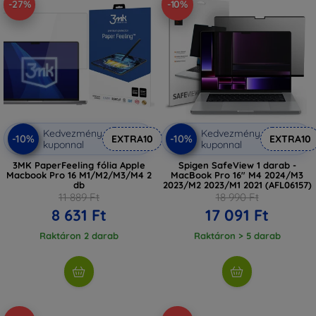
-27%
-10%
Kedvezmény
Kedvezmény
-10%
-10%
EXTRA10
EXTRA10
kuponnal
kuponnal
3MK PaperFeeling fólia Apple
Spigen SafeView 1 darab -
Macbook Pro 16 M1/M2/M3/M4 2
MacBook Pro 16" M4 2024/M3
db
2023/M2 2023/M1 2021 (AFL06157)
11 889 Ft
18 990 Ft
8 631 Ft
17 091 Ft
Raktáron 2 darab
Raktáron > 5 darab