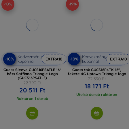
-10%
-19%
Kedvezmény
Kedvezmény
-10%
-10%
EXTRA10
EXTRA10
kuponnal
kuponnal
Guess Sleeve GUCS16PSATLE 16"
Guess tok GUCS16P4TK 16",
bézs Saffiano Triangle Logo
fekete 4G Uptown Triangle logo
(GUCS16PSATLE)
22 390 Ft
22 790 Ft
18 171 Ft
20 511 Ft
Utolsó darab raktáron
Raktáron 1 darab