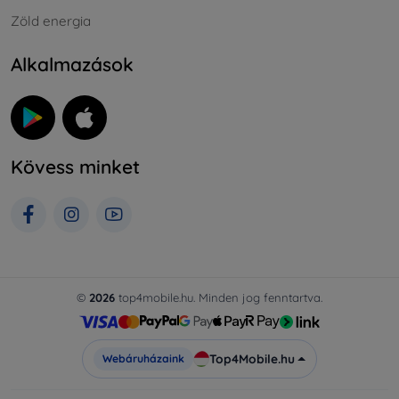
Zöld energia
Alkalmazások
Kövess minket
©
2026
top4mobile.hu. Minden jog fenntartva.
Top4Mobile.hu
Webáruházaink