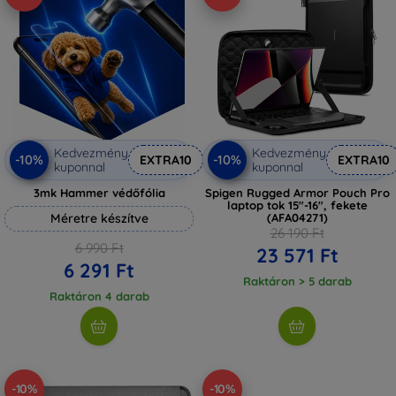
Kedvezmény
Kedvezmény
-10%
-10%
EXTRA10
EXTRA10
kuponnal
kuponnal
3mk Hammer védőfólia
Spigen Rugged Armor Pouch Pro
laptop tok 15"-16", fekete
Méretre készítve
(AFA04271)
26 190 Ft
6 990 Ft
23 571 Ft
6 291 Ft
Raktáron > 5 darab
Raktáron 4 darab
-10%
-10%