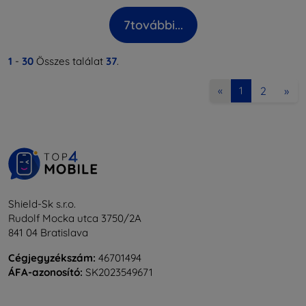
7
további...
1
-
30
Összes találat
37
.
2
»
«
1
Shield-Sk s.r.o.
Rudolf Mocka utca 3750/2A
841 04 Bratislava
Cégjegyzékszám:
46701494
ÁFA-azonosító:
SK2023549671