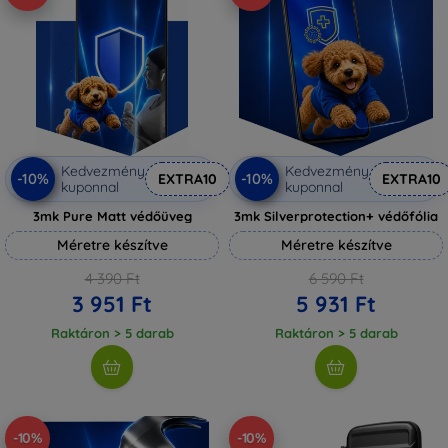
Kedvezmény
Kedvezmény
-10%
-10%
EXTRA10
EXTRA10
kuponnal
kuponnal
3mk Pure Matt védőüveg
3mk Silverprotection+ védőfólia
Méretre készítve
Méretre készítve
4 390 Ft
6 590 Ft
3 951 Ft
5 931 Ft
Raktáron > 5 darab
Raktáron > 5 darab
-10%
-10%