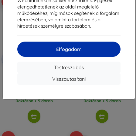
Weboldalunkon sütiket használunk. Egyesek
-10%
-10%
elengedhetetlenek az oldal megfelelő
működéséhez, míg mások segítenek a forgalom
elemzésében, valamint a tartalom és a
hirdetések személyre szabásában.
Elfogadom
Kedvezmény
Kedvezmény
-10%
-10%
EXTRA10
EXTRA10
kuponnal
kuponnal
Testreszabás
Native Union WFA Stow Lite
3MK Hybrid Glass FlexibleGlass
Sleeve, navy - Macbook 16"
Apple MacBook Pro 16
Visszautasítani
(STOW-LT-MBS-NAV-16)
M1/M2/M3/M4-hez
22 790 Ft
9 290 Ft
20 511 Ft
8 360 Ft
Raktáron > 5 darab
Raktáron > 5 darab