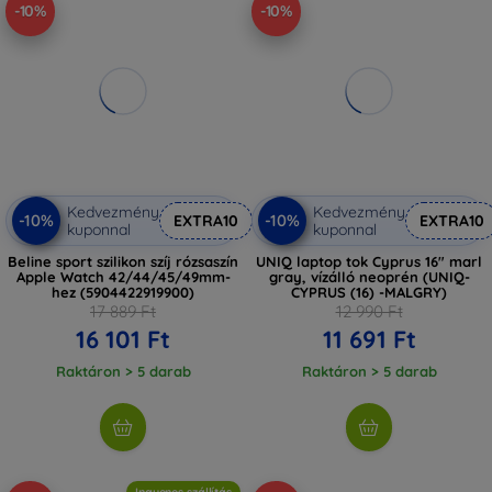
-10%
-10%
Kedvezmény
Kedvezmény
-10%
-10%
EXTRA10
EXTRA10
kuponnal
kuponnal
Beline sport szilikon szíj rózsaszín
UNIQ laptop tok Cyprus 16" marl
Apple Watch 42/44/45/49mm-
gray, vízálló neoprén (UNIQ-
hez (5904422919900)
CYPRUS (16) -MALGRY)
17 889 Ft
12 990 Ft
16 101 Ft
11 691 Ft
Raktáron > 5 darab
Raktáron > 5 darab
Ingyenes szállítás