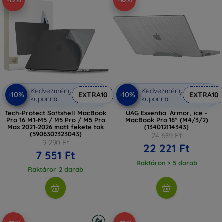
-19%
-10%
Kedvezmény
Kedvezmény
-10%
-10%
EXTRA10
EXTRA10
kuponnal
kuponnal
Tech-Protect Softshell MacBook
UAG Essential Armor, ice -
Pro 16 M1-M5 / M5 Pro / M5 Pro
MacBook Pro 16" (M4/3/2)
Max 2021-2026 matt fekete tok
(134012114343)
(5906302323043)
24 689 Ft
9 290 Ft
22 221 Ft
7 551 Ft
Raktáron > 5 darab
Raktáron 2 darab