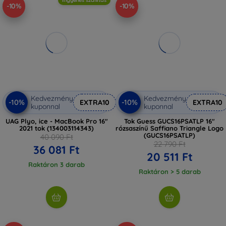
-10%
-10%
Kedvezmény
Kedvezmény
-10%
-10%
EXTRA10
EXTRA10
kuponnal
kuponnal
UAG Plyo, ice - MacBook Pro 16"
Tok Guess GUCS16PSATLP 16"
2021 tok (134003114343)
rózsaszínű Saffiano Triangle Logo
(GUCS16PSATLP)
40 090 Ft
22 790 Ft
36 081 Ft
20 511 Ft
Raktáron 3 darab
Raktáron > 5 darab