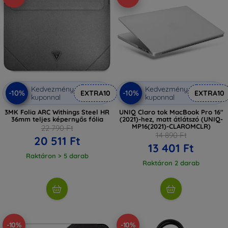
Kedvezmény
Kedvezmény
-10%
-10%
EXTRA10
EXTRA10
kuponnal
kuponnal
3MK Folia ARC Withings Steel HR
UNIQ Claro tok MacBook Pro 16"
36mm teljes képernyős fólia
(2021)-hez, matt átlátszó (UNIQ-
MP16(2021)-CLAROMCLR)
22 790 Ft
14 890 Ft
20 511 Ft
13 401 Ft
Raktáron > 5 darab
Raktáron 2 darab
-10%
-10%