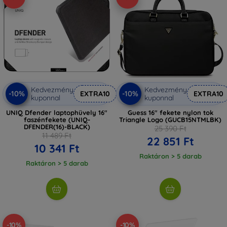
Kedvezmény
Kedvezmény
-10%
-10%
EXTRA10
EXTRA10
kuponnal
kuponnal
UNIQ Dfender laptophüvely 16"
Guess 16" fekete nylon tok
faszénfekete (UNIQ-
Triangle Logo (GUCB15NTMLBK)
DFENDER(16)-BLACK)
25 390 Ft
11 489 Ft
22 851 Ft
10 341 Ft
Raktáron > 5 darab
Raktáron > 5 darab
-10%
-10%