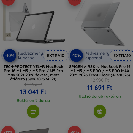
Kedvezmény
Kedvezmény
-10%
-10%
EXTRA10
EXTRA10
kuponnal
kuponnal
TECH-PROTECT VELAR MacBook
SPIGEN AIRSKIN MacBook Pro 16
Pro 16 M1-M5 / M5 Pro / M5 Pro
M1-M5 / M5 PRO / M5 PRO MAX
Max 2021-2026 fekete, matt
2021-2026 Frost Clear (ACS11526)
átlátszó (5906302324521)
12 990 Ft
14 490 Ft
11 691 Ft
13 041 Ft
Utolsó darab raktáron
Raktáron 2 darab
-10%
-10%