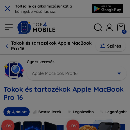
×
Töltsd le az alkalmazásunkat
a
könnyebb vásárláshoz.
0
Tokok és tartozékok Apple MacBook
Szűrés
Pro 16
Gyors keresés
Apple MacBook Pro 16
Tokok és tartozékok Apple MacBook
Pro 16
Ajánlott
Bestsellerek
Legolcsóbb
Legdrágabb
-10%
-10%