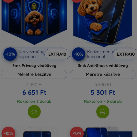
Kedvezmény
Kedvezmény
-10%
-10%
EXTRA10
EXTRA10
kuponnal
kuponnal
3mk Privacy védőüveg
3mk Anti-Shock védőüveg
Méretre készítve
Méretre készítve
7 390 Ft
5 890 Ft
6 651 Ft
5 301 Ft
Raktáron 3 darab
Raktáron > 5 darab
-10%
-10%