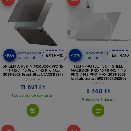
Kedvezmény
Kedvezmény
-10%
-10%
EXTRA10
EXTRA10
kuponnal
kuponnal
SPIGEN AIRSKIN MacBook Pro 16
TECH-PROTECT SOFTSHELL
M1-M5 / M5 Pro / M5 Pro Max
MACBOOK PRO 16 M1-M5 / M5
2021-2026 Frost Black (ACS11527)
PRO / M5 PRO MAX 2021-2026
kristálytiszta (5906302323050)
12 990 Ft
9 290 Ft
11 691 Ft
8 360 Ft
Utolsó darab raktáron
Raktáron 2 darab