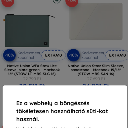
-10%
-10%
Kedvezmény
Kedvezmény
-10%
-10%
EXTRA10
EXTRA10
kuponnal
kuponnal
Native Union WFA Stow Lite
Native Union Stow Slim Sleeve,
Sleeve, slate green - Macbook
sandstone - Macbook 15/16"
16" (STOW-LT-MBS-SLG-16)
(STOW-MBS-SAN-16)
22 790 Ft
27 690 Ft
20 511 Ft
24 921 Ft
Raktáron > 5 darab
Raktáron 5 darab
Ez a webhely a böngészés
tökéletesen használható süti-kat
használ.