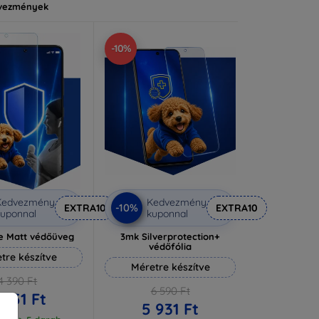
vezmények
-10%
Kedvezmény
Kedvezmény
-10%
EXTRA10
EXTRA10
uponnal
kuponnal
e Matt védőüveg
3mk Silverprotection+
védőfólia
tre készítve
Méretre készítve
4 390 Ft
6 590 Ft
 951 Ft
5 931 Ft