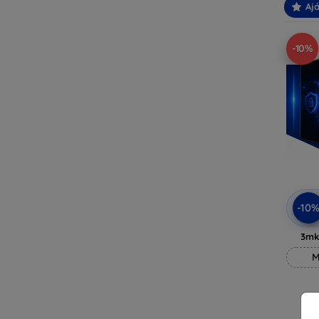
Ajá
-10%
-10
3mk
M