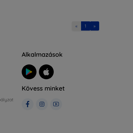
«
1
»
Alkalmazások
Kövess minket
ályzat