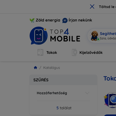
×
Töltsd l
Zöld energia
Írjon nekünk
Segíthe
Mob
|
Tokok
Kijelzővédők
Katalógus
Toko
SZŰRÉS
Hozzáferhetőség
5
találat