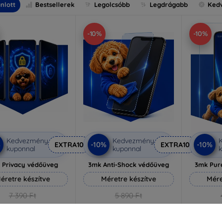
nlott
Bestsellerek
Legolcsóbb
Legdrágabb
Ked
-10%
-10%
Kedvezmény
Kedvezmény
%
-10%
-10%
EXTRA10
EXTRA10
kuponnal
kuponnal
k
 Privacy védőüveg
3mk Anti-Shock védőüveg
3mk Pur
éretre készítve
Méretre készítve
Mére
7 390 Ft
5 890 Ft
6 651 Ft
5 301 Ft
3