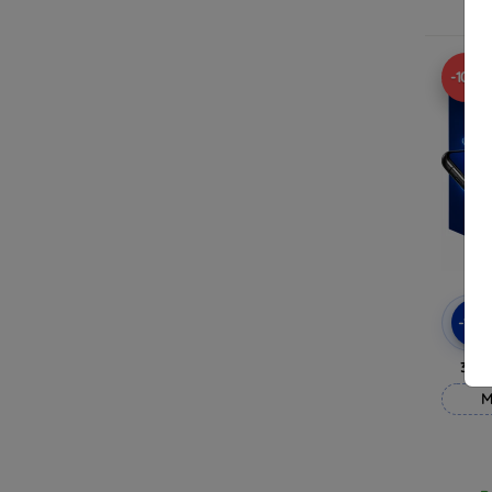
R
-10%
-10
3mk
M