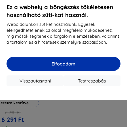
aktáron 3 darab
Raktáron > 5 darab
Raktá
Ez a webhely a böngészés tökéletesen
használható süti-kat használ.
Weboldalunkon sütiket használunk. Egyesek
elengedhetetlenek az oldal megfelelő működéséhez,
míg mások segítenek a forgalom elemzésében, valamint
a tartalom és a hirdetések személyre szabásában.
Elfogadom
Visszautasítani
Testreszabás
Kedvezmény
%
EXTRA10
kuponnal
 Hammer védőfólia
éretre készítve
6 990 Ft
6 291 Ft