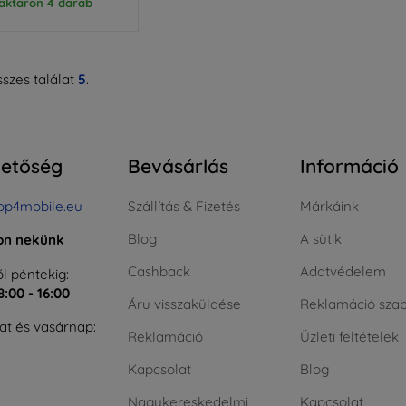
aktáron 4 darab
szes találat
5
.
hetőség
Bevásárlás
Információ
op4mobile.eu
Szállítás & Fizetés
Márkáink
Blog
A sütik
jon nekünk
Cashback
Adatvédelem
l péntekig:
8:00 - 16:00
Áru visszaküldése
Reklamáció szab
t és vasárnap:
Reklamáció
Üzleti feltételek
Kapcsolat
Blog
Nagykereskedelmi
Kapcsolat