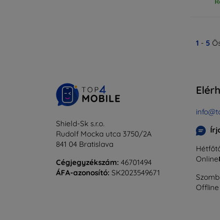
R
1
-
5
Ös
Elér
info@t
Shield-Sk s.r.o.
Ír
Rudolf Mocka utca 3750/2A
841 04 Bratislava
Hétfőtő
Online
Cégjegyzékszám:
46701494
ÁFA-azonosító:
SK2023549671
Szomba
Offline