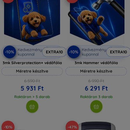
Kedvezmény
Kedvezmény
-10%
-10%
EXTRA10
EXTRA10
kuponnal
kuponnal
3mk Silverprotection+ védőfólia
3mk Hammer védőfólia
Méretre készítve
Méretre készítve
6 590 Ft
6 990 Ft
5 931 Ft
6 291 Ft
Raktáron > 5 darab
Raktáron 3 darab
-10%
-47%