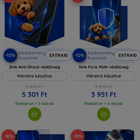
Kedvezmény
Kedvezmény
-10%
-10%
EXTRA10
EXTRA10
kuponnal
kuponnal
3mk Anti-Shock védőüveg
3mk Pure Matt védőüveg
Méretre készítve
Méretre készítve
5 890 Ft
4 390 Ft
5 301 Ft
3 951 Ft
Raktáron > 5 darab
Raktáron > 5 darab
-10%
-10%