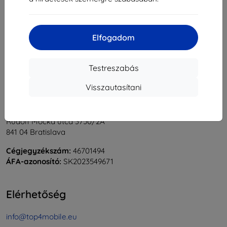
1
-
6
Összes találat
6
.
«
1
»
Elfogadom
Testreszabás
Visszautasítani
Shield-Sk s.r.o.
Rudolf Mocka utca 3750/2A
841 04 Bratislava
Cégjegyzékszám:
46701494
ÁFA-azonosító:
SK2023549671
Elérhetőség
info@top4mobile.eu