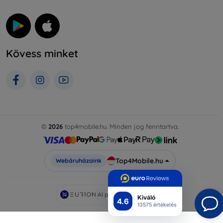
Kövess minket
©
2026
top4mobile.hu. Minden jog fenntartva.
Top4Mobile.hu
Webáruházaink
AI powered by
Eurion
Kiváló
4.6
13575 értékelés