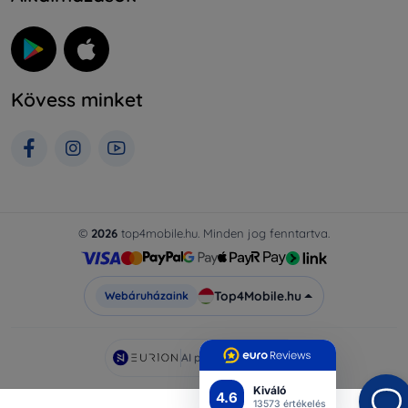
Kövess minket
©
2026
top4mobile.hu. Minden jog fenntartva.
Top4Mobile.hu
Webáruházaink
AI powered by
Eurion
Kiváló
4.6
13573 értékelés