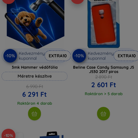
Kedvezmény
Kedvezmény
-10%
-10%
EXTRA10
EXTRA10
kuponnal
kuponnal
3mk Hammer védőfólia
Beline Case Candy Samsung J5
J530 2017 piros
Méretre készítve
2 890 Ft
2 601 Ft
6 990 Ft
6 291 Ft
Raktáron > 5 darab
Raktáron 4 darab
-10%