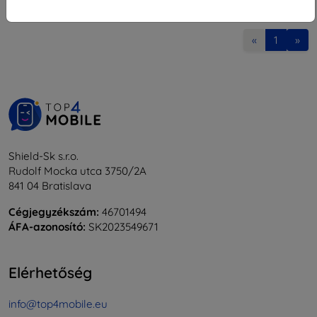
1
-
7
Összes találat
7
.
«
1
»
Shield-Sk s.r.o.
Rudolf Mocka utca 3750/2A
841 04 Bratislava
Cégjegyzékszám:
46701494
ÁFA-azonosító:
SK2023549671
Elérhetőség
info@top4mobile.eu