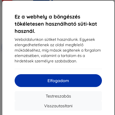
Ez a webhely a böngészés
tökéletesen használható süti-kat
használ.
Weboldalunkon sütiket használunk. Egyesek
elengedhetetlenek az oldal megfelelő
Kedvezmény
-10%
EXTRA10
kuponnal
működéséhez, míg mások segítenek a forgalom
elemzésében, valamint a tartalom és a
3MK Fólia ARC+ Fullscreen
Samsung J530 J5 2017
hirdetések személyre szabásában.
3 990 Ft
3 591 Ft
Raktáron > 5 darab
Elfogadom
Testreszabás
Visszautasítani