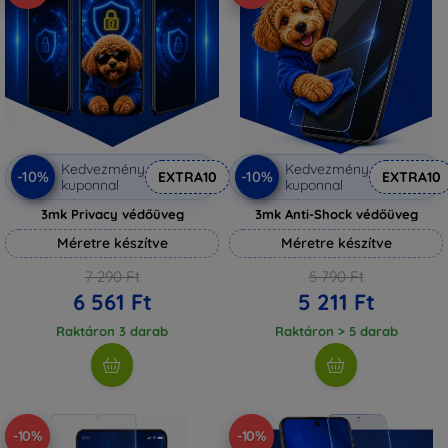
Kedvezmény
Kedvezmény
-10%
-10%
EXTRA10
EXTRA10
kuponnal
kuponnal
3mk Privacy védőüveg
3mk Anti-Shock védőüveg
Méretre készítve
Méretre készítve
7 290 Ft
5 790 Ft
6 561 Ft
5 211 Ft
Raktáron 3 darab
Raktáron > 5 darab
-10%
-10%