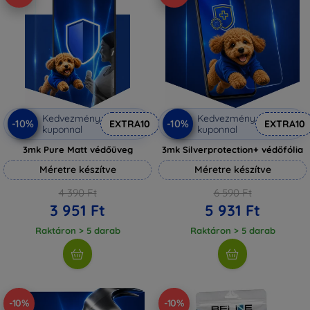
Kedvezmény
Kedvezmény
-10%
-10%
EXTRA10
EXTRA10
kuponnal
kuponnal
3mk Pure Matt védőüveg
3mk Silverprotection+ védőfólia
Méretre készítve
Méretre készítve
4 390 Ft
6 590 Ft
3 951 Ft
5 931 Ft
Raktáron > 5 darab
Raktáron > 5 darab
-10%
-10%