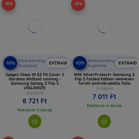
-10%
-10%
Kedvezmény
Kedvezmény
-10%
-10%
EXTRA10
EXTRA10
kuponnal
kuponnal
Spigen Glass tR EZ Fit Cover 2
3MK SilverProtect+ Samsung Z
darabos átlátszó csomag -
Flip 5 Folded Edition nedvesen
Samsung Galaxy Z Flip 5
felvitt antimikrobiális fólia
(AGL06525)
7 790 Ft
9 690 Ft
7 011 Ft
8 721 Ft
Raktáron 4 darab
Raktáron 5 darab