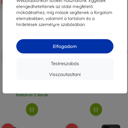
Weboldalunkon sütiket használunk. Egyesek
-10%
-10%
elengedhetetlenek az oldal megfelelő
működéséhez, míg mások segítenek a forgalom
elemzésében, valamint a tartalom és a
hirdetések személyre szabásában.
Elfogadom
Kedvezmény
Kedvezmény
-10%
-10%
EXTRA10
EXTRA10
kuponnal
kuponnal
Testreszabás
Eiger Mountain Glass CLEAR
Eiger FLIP Glacier Case Samsung
Samsung Galaxy Flip 5 számára
Galaxy Flip 5-hoz átlátszó
Visszautasítani
átlátszó edzett üveg
9 990 Ft
6 290 Ft
8 991 Ft
5 661 Ft
Raktáron > 5 darab
Raktáron 3 darab