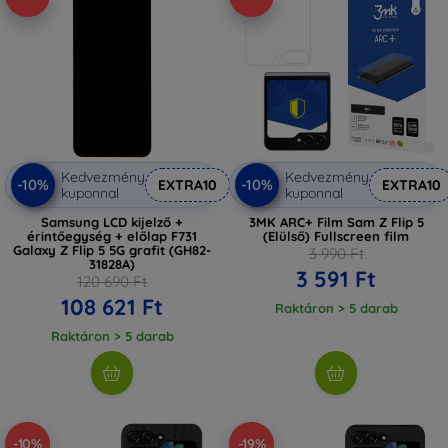
Kedvezmény
Kedvezmény
-10%
-10%
EXTRA10
EXTRA10
kuponnal
kuponnal
Samsung LCD kijelző +
3MK ARC+ Film Sam Z Flip 5
érintőegység + előlap F731
(Elülső) Fullscreen film
Galaxy Z Flip 5 5G grafit (GH82-
3 990 Ft
31828A)
3 591 Ft
120 690 Ft
108 621 Ft
Raktáron > 5 darab
Raktáron > 5 darab
-10%
-19%