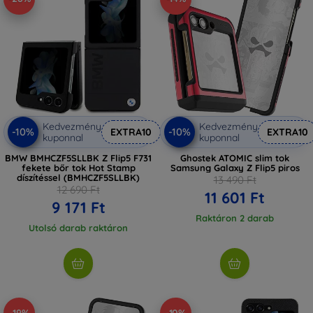
Kedvezmény
Kedvezmény
-10%
-10%
EXTRA10
EXTRA10
kuponnal
kuponnal
BMW BMHCZF5SLLBK Z Flip5 F731
Ghostek ATOMIC slim tok
fekete bőr tok Hot Stamp
Samsung Galaxy Z Flip5 piros
díszítéssel (BMHCZF5SLLBK)
13 490 Ft
12 690 Ft
11 601 Ft
9 171 Ft
Raktáron 2 darab
Utolsó darab raktáron