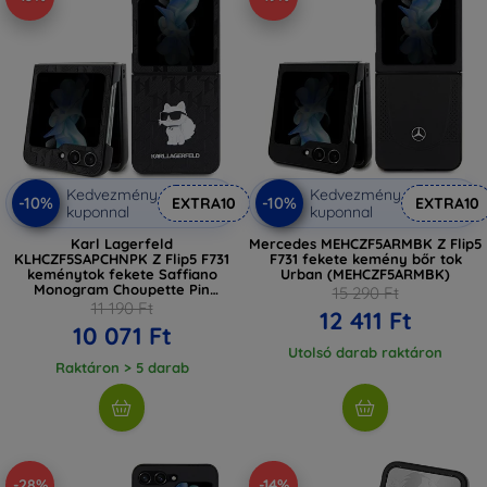
Kedvezmény
Kedvezmény
-10%
-10%
EXTRA10
EXTRA10
kuponnal
kuponnal
Karl Lagerfeld
Mercedes MEHCZF5ARMBK Z Flip5
KLHCZF5SAPCHNPK Z Flip5 F731
F731 fekete kemény bőr tok
keménytok fekete Saffiano
Urban (MEHCZF5ARMBK)
Monogram Choupette Pin
15 290 Ft
(KLHCZF5SAPCHNPK)
11 190 Ft
12 411 Ft
10 071 Ft
Utolsó darab raktáron
Raktáron > 5 darab
-28%
-14%