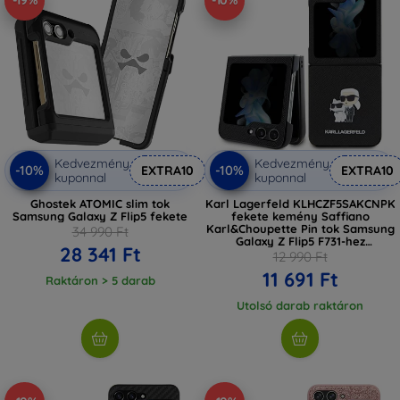
-19%
-10%
Kedvezmény
Kedvezmény
-10%
-10%
EXTRA10
EXTRA10
kuponnal
kuponnal
Ghostek ATOMIC slim tok
Karl Lagerfeld KLHCZF5SAKCNPK
Samsung Galaxy Z Flip5 fekete
fekete kemény Saffiano
Karl&Choupette Pin tok Samsung
34 990 Ft
Galaxy Z Flip5 F731-hez
28 341 Ft
(KLHCZF5SAKCNPK)
12 990 Ft
11 691 Ft
Raktáron > 5 darab
Utolsó darab raktáron