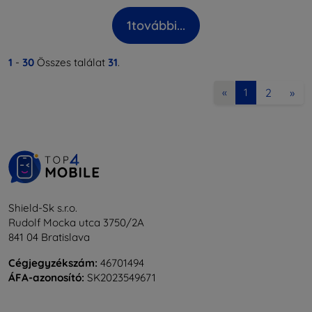
1
további...
1
-
30
Összes találat
31
.
2
»
«
1
Shield-Sk s.r.o.
Rudolf Mocka utca 3750/2A
841 04 Bratislava
Cégjegyzékszám:
46701494
ÁFA-azonosító:
SK2023549671