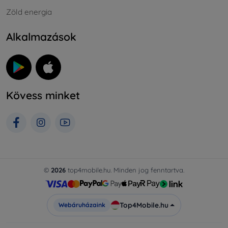
Zöld energia
Alkalmazások
Kövess minket
©
2026
top4mobile.hu. Minden jog fenntartva.
Top4Mobile.hu
Webáruházaink