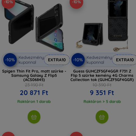
-10%
-10%
Kedvezmény
Kedvezmény
-10%
-10%
EXTRA10
EXTRA10
kuponnal
kuponnal
Spigen Thin Fit Pro, matt szürke -
Guess GUHCZF5GF4GGR F731 Z
Samsung Galaxy Z Flip5
Flip 5 szürke kemény 4G Charms
(ACS06845)
Collection tok (GUHCZF5GF4GGR)
23 190 Ft
10 390 Ft
20 871 Ft
9 351 Ft
Raktáron 1 darab
Raktáron > 5 darab