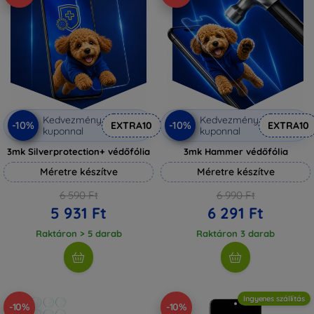
Kedvezmény
Kedvezmény
-10%
-10%
EXTRA10
EXTRA10
kuponnal
kuponnal
3mk Silverprotection+ védőfólia
3mk Hammer védőfólia
Méretre készítve
Méretre készítve
6 590 Ft
6 990 Ft
5 931 Ft
6 291 Ft
Raktáron > 5 darab
Raktáron 3 darab
Ingyenes szállítás
-10%
-10%