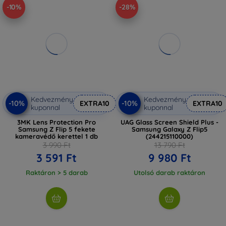
-10%
-28%
Kedvezmény
Kedvezmény
-10%
-10%
EXTRA10
EXTRA10
kuponnal
kuponnal
3MK Lens Protection Pro
UAG Glass Screen Shield Plus -
Samsung Z Flip 5 fekete
Samsung Galaxy Z Flip5
kameravédő kerettel 1 db
(244215110000)
3 990 Ft
13 790 Ft
3 591 Ft
9 980 Ft
Raktáron > 5 darab
Utolsó darab raktáron