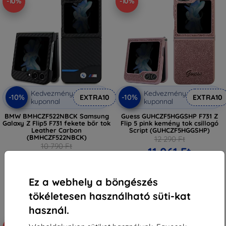
-10%
-10%
Kedvezmény
Kedvezmény
-10%
-10%
EXTRA10
EXTRA10
kuponnal
kuponnal
BMW BMHCZF522NBCK Samsung
Guess GUHCZF5HGGSHP F731 Z
Galaxy Z Flip5 F731 fekete bőr tok
Flip 5 pink kemény tok csillogó
Leather Carbon
Script (GUHCZF5HGGSHP)
(BMHCZF522NBCK)
12 290 Ft
10 790 Ft
11 061 Ft
9 710 Ft
Raktáron 2 darab
Raktáron > 5 darab
Ez a webhely a böngészés
tökéletesen használható süti-kat
használ.