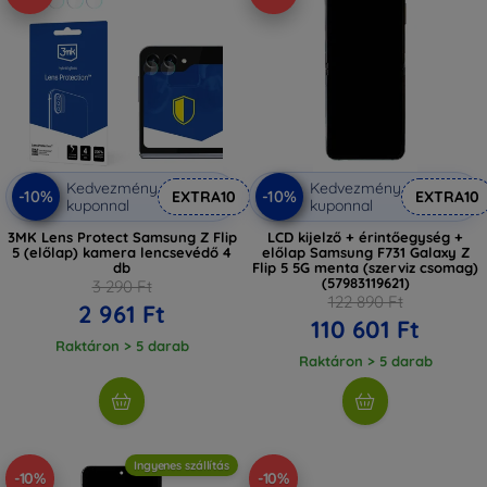
Kedvezmény
Kedvezmény
-10%
-10%
EXTRA10
EXTRA10
kuponnal
kuponnal
3MK Lens Protect Samsung Z Flip
LCD kijelző + érintőegység +
5 (előlap) kamera lencsevédő 4
előlap Samsung F731 Galaxy Z
db
Flip 5 5G menta (szerviz csomag)
(57983119621)
3 290 Ft
122 890 Ft
2 961 Ft
110 601 Ft
Raktáron > 5 darab
Raktáron > 5 darab
Ingyenes szállítás
-10%
-10%