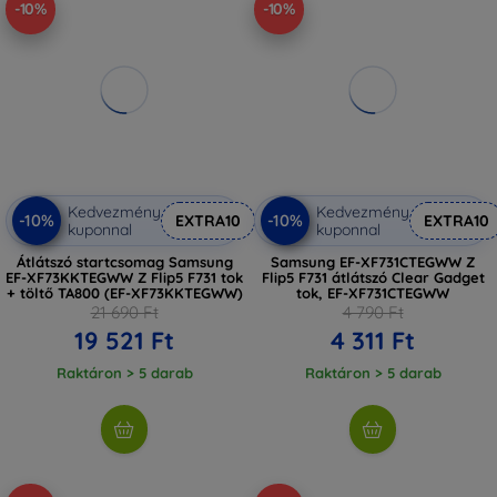
-10%
-10%
Kedvezmény
Kedvezmény
-10%
-10%
EXTRA10
EXTRA10
kuponnal
kuponnal
Átlátszó startcsomag Samsung
Samsung EF-XF731CTEGWW Z
EF-XF73KKTEGWW Z Flip5 F731 tok
Flip5 F731 átlátszó Clear Gadget
+ töltő TA800 (EF-XF73KKTEGWW)
tok, EF-XF731CTEGWW
21 690 Ft
4 790 Ft
19 521 Ft
4 311 Ft
Raktáron > 5 darab
Raktáron > 5 darab