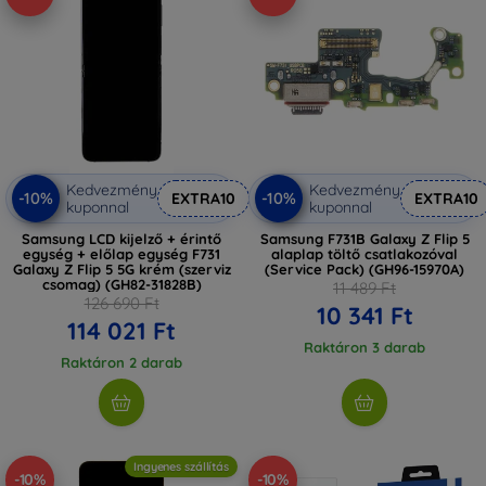
Kedvezmény
Kedvezmény
-10%
-10%
EXTRA10
EXTRA10
kuponnal
kuponnal
Samsung LCD kijelző + érintő
Samsung F731B Galaxy Z Flip 5
egység + előlap egység F731
alaplap töltő csatlakozóval
Galaxy Z Flip 5 5G krém (szerviz
(Service Pack) (GH96-15970A)
csomag) (GH82-31828B)
11 489 Ft
126 690 Ft
10 341 Ft
114 021 Ft
Raktáron 3 darab
Raktáron 2 darab
Ingyenes szállítás
-10%
-10%