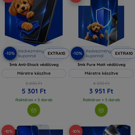
Kedvezmény
Kedvezmény
-10%
-10%
EXTRA10
EXTRA10
kuponnal
kuponnal
3mk Anti-Shock védőüveg
3mk Pure Matt védőüveg
Méretre készítve
Méretre készítve
5 890 Ft
4 390 Ft
5 301 Ft
3 951 Ft
Raktáron > 5 darab
Raktáron > 5 darab
-10%
-10%