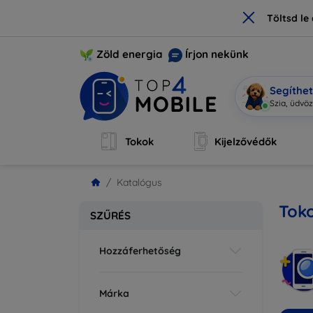
×
Töltsd l
Zöld energia
Írjon nekünk
Segíthe
Mo
|
Tokok
Kijelzővédők
Katalógus
Toko
SZŰRÉS
Hozzáferhetőség
Márka