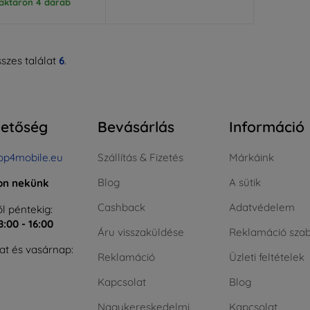
aktáron 4 darab
szes találat
6
.
hetőség
Bevásárlás
Információ
op4mobile.eu
Szállítás & Fizetés
Márkáink
Blog
A sütik
jon nekünk
Cashback
Adatvédelem
l péntekig:
8:00 - 16:00
Áru visszaküldése
Reklamáció szab
t és vasárnap:
Reklamáció
Üzleti feltételek
Kapcsolat
Blog
Nagykereskedelmi
Kapcsolat