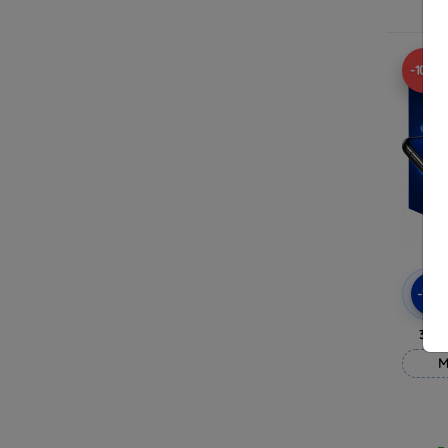
R
-10%
-10
3mk
M