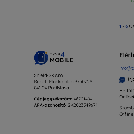
R
1
-
6
Ös
Elér
info@t
Shield-Sk s.r.o.
Ír
Rudolf Mocka utca 3750/2A
841 04 Bratislava
Hétfőtő
Online
Cégjegyzékszám:
46701494
ÁFA-azonosító:
SK2023549671
Szomba
Offline