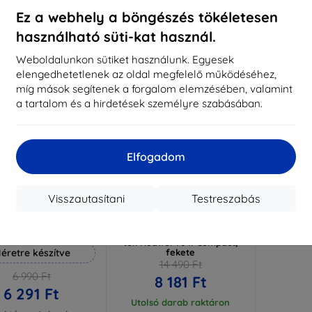
aktáron 3 darab
Raktáron > 5 darab
Raktá
Ez a webhely a böngészés tökéletesen
használható süti-kat használ.
-44%
Weboldalunkon sütiket használunk. Egyesek
elengedhetetlenek az oldal megfelelő működéséhez,
míg mások segítenek a forgalom elemzésében, valamint
a tartalom és a hirdetések személyre szabásában.
Elfogadom
Visszautasítani
Testreszabás
Kedvezmény
Kedvezmény
%
-10%
EXTRA10
EXTRA10
kuponnal
kuponnal
 Hammer védőfólia
XQISIT - vékony pénztárca
tok Huawei Y6 II Compact,
éretre készítve
fekete
14 490 Ft
6 990 Ft
8 181 Ft
6 291 Ft
Utolsó darab raktáron