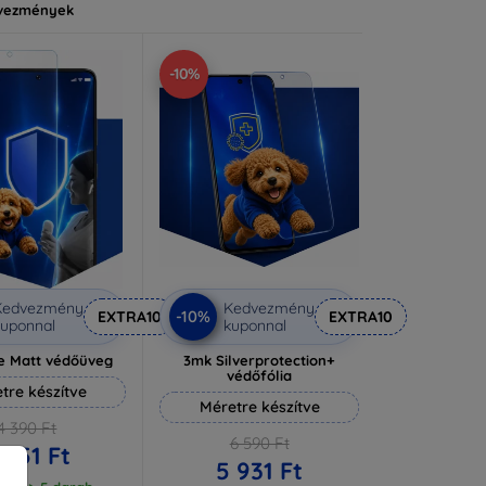
vezmények
-10%
Kedvezmény
Kedvezmény
-10%
EXTRA10
EXTRA10
uponnal
kuponnal
e Matt védőüveg
3mk Silverprotection+
védőfólia
tre készítve
Méretre készítve
4 390 Ft
6 590 Ft
 951 Ft
5 931 Ft