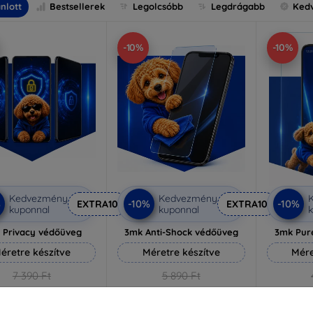
nlott
Bestsellerek
Legolcsóbb
Legdrágabb
Ked
-10%
-10%
Kedvezmény
Kedvezmény
%
-10%
-10%
EXTRA10
EXTRA10
kuponnal
kuponnal
k
 Privacy védőüveg
3mk Anti-Shock védőüveg
3mk Pur
éretre készítve
Méretre készítve
Mére
7 390 Ft
5 890 Ft
6 651 Ft
5 301 Ft
3