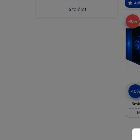
Ajá
6
találat
-10%
-10
3mk
M