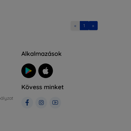
«
1
»
Alkalmazások
Kövess minket
ályzat