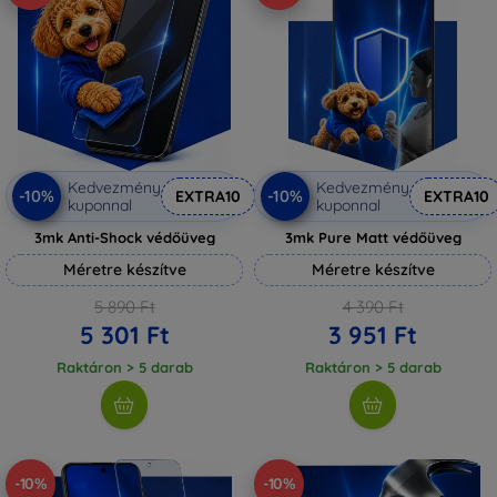
Kedvezmény
Kedvezmény
-10%
-10%
EXTRA10
EXTRA10
kuponnal
kuponnal
3mk Anti-Shock védőüveg
3mk Pure Matt védőüveg
Méretre készítve
Méretre készítve
5 890 Ft
4 390 Ft
5 301 Ft
3 951 Ft
Raktáron > 5 darab
Raktáron > 5 darab
-10%
-10%