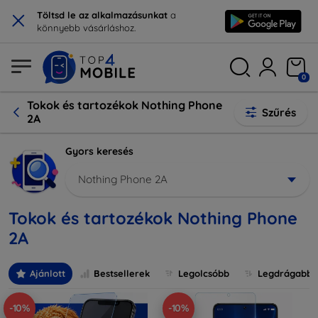
×
Töltsd le az alkalmazásunkat
a
könnyebb vásárláshoz.
0
Tokok és tartozékok Nothing Phone
Szűrés
2A
Gyors keresés
Nothing Phone 2A
Tokok és tartozékok Nothing Phone
2A
Ajánlott
Bestsellerek
Legolcsóbb
Legdrágabb
-10%
-10%