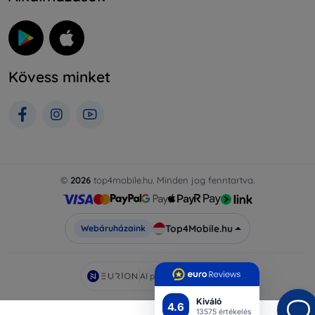
Kövess minket
©
2026
top4mobile.hu. Minden jog fenntartva.
Top4Mobile.hu
Webáruházaink
AI powered by
Eurion
Kiváló
4.6
13575 értékelés