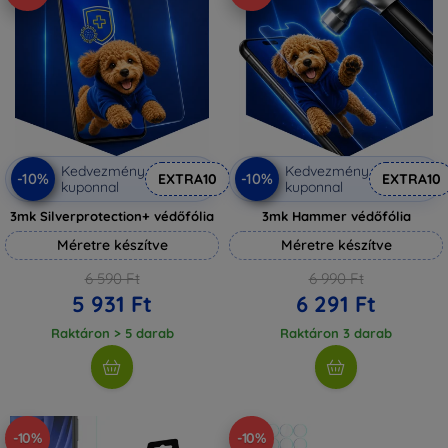
Kedvezmény
Kedvezmény
-10%
-10%
EXTRA10
EXTRA10
kuponnal
kuponnal
3mk Silverprotection+ védőfólia
3mk Hammer védőfólia
Méretre készítve
Méretre készítve
6 590 Ft
6 990 Ft
5 931 Ft
6 291 Ft
Raktáron > 5 darab
Raktáron 3 darab
-10%
-10%