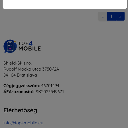
1
-
8
Összes találat
8
.
«
1
»
Shield-Sk s.r.o.
Rudolf Mocka utca 3750/2A
841 04 Bratislava
Cégjegyzékszám:
46701494
ÁFA-azonosító:
SK2023549671
Elérhetőség
info@top4mobile.eu