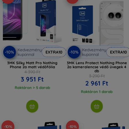
Kedvezmény
Kedvezmény
-10%
-10%
EXTRA10
EXTRA10
kuponnal
kuponnal
3MK Silky Matt Pro Nothing
3MK Lens Protect Nothing Phone
Phone 2a matt védőfólia
2a kameralencse védő üvegek 4
db
4 390 Ft
3 290 Ft
3 951 Ft
2 961 Ft
Raktáron > 5 darab
Raktáron 1 darab
-10%
-10%