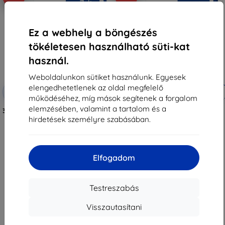
Ez a webhely a böngészés
tökéletesen használható süti-kat
használ.
Weboldalunkon sütiket használunk. Egyesek
elengedhetetlenek az oldal megfelelő
Kedvezmény
Kedvezmény
-10%
-10%
EXTRA10
EXTRA10
kuponnal
kuponnal
működéséhez, míg mások segítenek a forgalom
elemzésében, valamint a tartalom és a
3MK ARC+ fólia Nothing Phone 2a
3MK FlexibleGlass Nothing Phone
teljes képernyős fólia
2a hibrid edzett üveg
hirdetések személyre szabásában.
3 990 Ft
3 590 Ft
3 591 Ft
3 230 Ft
Raktáron > 5 darab
Raktáron > 5 darab
Elfogadom
Testreszabás
Visszautasítani