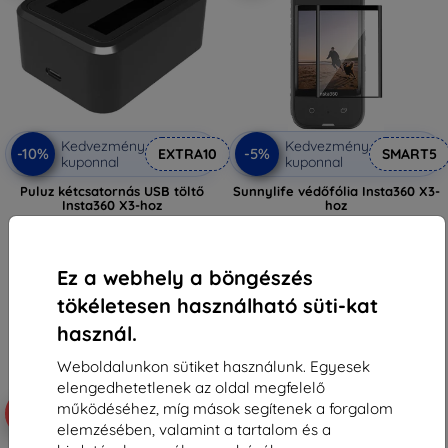
Kedvezmény
Kedvezmény
-10%
-5%
EXTRA10
SMART5
kuponnal
kuponnal
Puluz kétcsatornás USB töltő
Sunnylife védőfólia Insta360 X3-
Insta360 X3-hoz
hoz
5 089 Ft
1 690 Ft
4 580 Ft
1 605 Ft
Ez a webhely a böngészés
Raktáron > 5 darab
Raktáron 2 darab
tökéletesen használható süti-kat
használ.
Weboldalunkon sütiket használunk. Egyesek
elengedhetetlenek az oldal megfelelő
működéséhez, míg mások segítenek a forgalom
-10%
-10%
elemzésében, valamint a tartalom és a