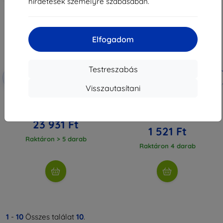
hirdetések személyre szabásában.
Elfogadom
Testreszabás
Kedvezmény
Kedvezmény
-10%
-10%
EXTRA10
EXTRA10
kuponnal
kuponnal
Visszautasítani
PULUZ vízálló búvártok Insta360
Puluz szilikon védőtok lencséhez
X3-hoz
Insta360 X3-hoz, fekete
(5905316141322)
26 590 Ft
1 690 Ft
23 931 Ft
1 521 Ft
Raktáron > 5 darab
Raktáron 4 darab
1
-
10
Összes találat
10
.