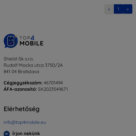
«
1
»
Shield-Sk s.r.o.
Rudolf Mocka utca 3750/2A
841 04 Bratislava
Cégjegyzékszám:
46701494
ÁFA-azonosító:
SK2023549671
Elérhetőség
info@top4mobile.eu
Írjon nekünk