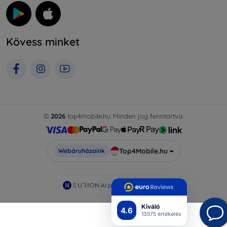
Kövess minket
©
2026
top4mobile.hu. Minden jog fenntartva.
Top4Mobile.hu
Webáruházaink
AI powered by
Eurion
Kiváló
4.6
13575 értékelés