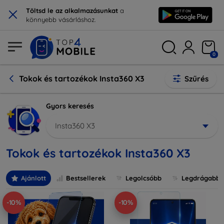
×
Töltsd le az alkalmazásunkat
a
könnyebb vásárláshoz.
0
Tokok és tartozékok Insta360 X3
Szűrés
Gyors keresés
Insta360 X3
Tokok és tartozékok Insta360 X3
Ajánlott
Bestsellerek
Legolcsóbb
Legdrágabb
-10%
-10%