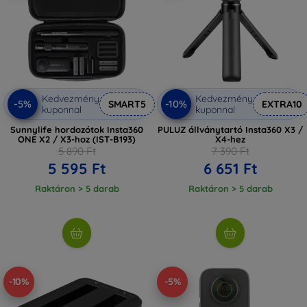
Kedvezmény
Kedvezmény
-5%
-10%
SMART5
EXTRA10
kuponnal
kuponnal
Sunnylife hordozótok Insta360
PULUZ állványtartó Insta360 X3 /
ONE X2 / X3-hoz (IST-B193)
X4-hez
5 890 Ft
7 390 Ft
5 595 Ft
6 651 Ft
Raktáron > 5 darab
Raktáron > 5 darab
-10%
-5%