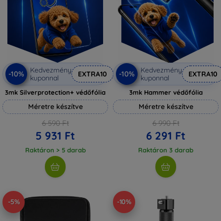
Kedvezmény
Kedvezmény
-10%
-10%
EXTRA10
EXTRA10
kuponnal
kuponnal
3mk Silverprotection+ védőfólia
3mk Hammer védőfólia
Méretre készítve
Méretre készítve
6 590 Ft
6 990 Ft
5 931 Ft
6 291 Ft
Raktáron > 5 darab
Raktáron 3 darab
-5%
-10%