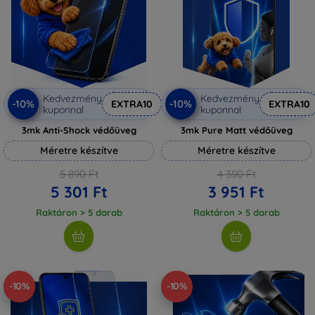
Kedvezmény
Kedvezmény
-10%
-10%
EXTRA10
EXTRA10
kuponnal
kuponnal
3mk Anti-Shock védőüveg
3mk Pure Matt védőüveg
Méretre készítve
Méretre készítve
5 890 Ft
4 390 Ft
5 301 Ft
3 951 Ft
Raktáron > 5 darab
Raktáron > 5 darab
-10%
-10%