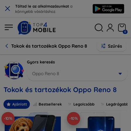
×
Töltsd le az alkalmazásunkat
a
könnyebb vásárláshoz.
0
Tokok és tartozékok Oppo Reno 8
Szűrés
Gyors keresés
Oppo Reno 8
Tokok és tartozékok Oppo Reno 8
Ajánlott
Bestsellerek
Legolcsóbb
Legdrágabb
-10%
-10%