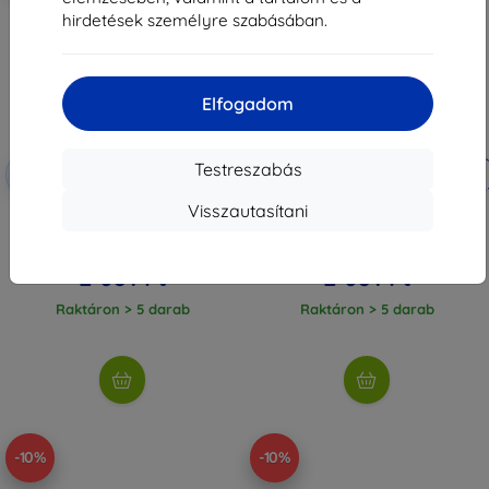
hirdetések személyre szabásában.
Elfogadom
Kedvezmény
Kedvezmény
Testreszabás
-10%
-10%
EXTRA10
EXTRA10
kuponnal
kuponnal
Visszautasítani
Beline Candy sötétkék tok Oppo
Beline Candy piros tok Oppo
Reno 8-hoz (5905359816102)
Reno 8-hoz (5905359816096)
2 890 Ft
2 890 Ft
2 601 Ft
2 601 Ft
Raktáron > 5 darab
Raktáron > 5 darab
-10%
-10%