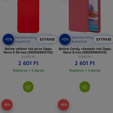
Kedvezmény
Kedvezmény
-10%
-10%
EXTRA10
EXTRA10
kuponnal
kuponnal
Beline szilikon tok piros Oppo
Beline Candy rózsaszín tok Oppo
Reno 8 5G-hez (5905359815730)
Reno 8-hoz (5905359816133)
2 890 Ft
2 890 Ft
2 601 Ft
2 601 Ft
Raktáron > 5 darab
Raktáron > 5 darab
-10%
-10%