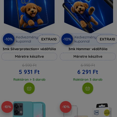
Kedvezmény
Kedvezmény
-10%
-10%
EXTRA10
EXTRA10
kuponnal
kuponnal
3mk Silverprotection+ védőfólia
3mk Hammer védőfólia
Méretre készítve
Méretre készítve
6 590 Ft
6 990 Ft
5 931 Ft
6 291 Ft
Raktáron > 5 darab
Raktáron 3 darab
-10%
-10%