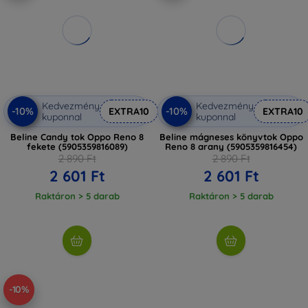
Kedvezmény
Kedvezmény
-10%
-10%
EXTRA10
EXTRA10
kuponnal
kuponnal
Beline Candy tok Oppo Reno 8
Beline mágneses könyvtok Oppo
fekete (5905359816089)
Reno 8 arany (5905359816454)
2 890 Ft
2 890 Ft
2 601 Ft
2 601 Ft
Raktáron > 5 darab
Raktáron > 5 darab
-10%