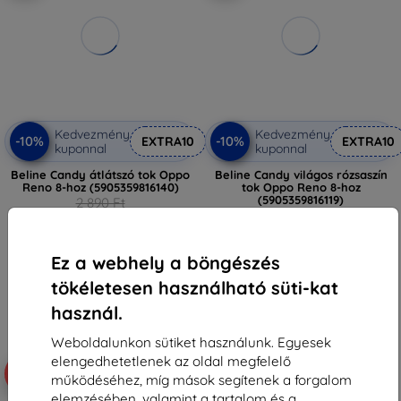
Kedvezmény
Kedvezmény
-10%
-10%
EXTRA10
EXTRA10
kuponnal
kuponnal
Beline Candy átlátszó tok Oppo
Beline Candy világos rózsaszín
Reno 8-hoz (5905359816140)
tok Oppo Reno 8-hoz
(5905359816119)
2 890 Ft
2 890 Ft
2 601 Ft
2 601 Ft
Raktáron > 5 darab
Ez a webhely a böngészés
Raktáron > 5 darab
tökéletesen használható süti-kat
használ.
Weboldalunkon sütiket használunk. Egyesek
elengedhetetlenek az oldal megfelelő
-10%
-10%
működéséhez, míg mások segítenek a forgalom
elemzésében, valamint a tartalom és a