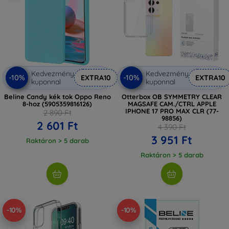
Kedvezmény
Kedvezmény
-10%
-10%
EXTRA10
EXTRA10
kuponnal
kuponnal
Beline Candy kék tok Oppo Reno
Otterbox OB SYMMETRY CLEAR
8-hoz (5905359816126)
MAGSAFE CAM./CTRL APPLE
IPHONE 17 PRO MAX CLR (77-
2 890 Ft
98856)
2 601 Ft
4 390 Ft
3 951 Ft
Raktáron > 5 darab
Raktáron > 5 darab
-10%
-10%