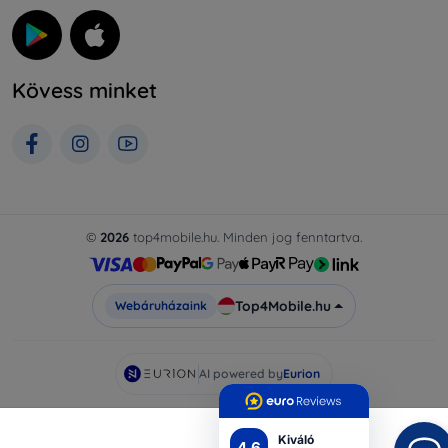
Kövess minket
©
2026
top4mobile.hu. Minden jog fenntartva.
Top4Mobile.hu
Webáruházaink
AI powered by
Eurion
Kiváló
4.6