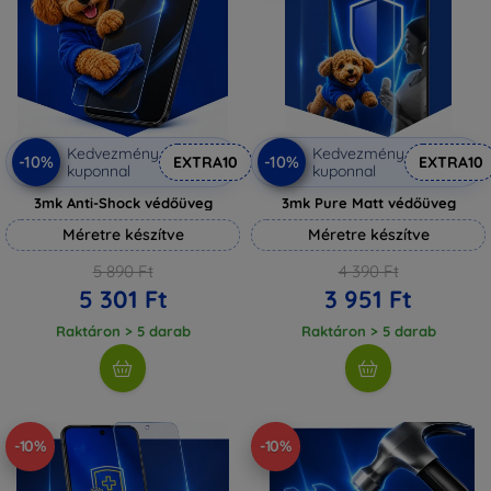
Kedvezmény
Kedvezmény
-10%
-10%
EXTRA10
EXTRA10
kuponnal
kuponnal
3mk Anti-Shock védőüveg
3mk Pure Matt védőüveg
Méretre készítve
Méretre készítve
5 890 Ft
4 390 Ft
5 301 Ft
3 951 Ft
Raktáron > 5 darab
Raktáron > 5 darab
-10%
-10%