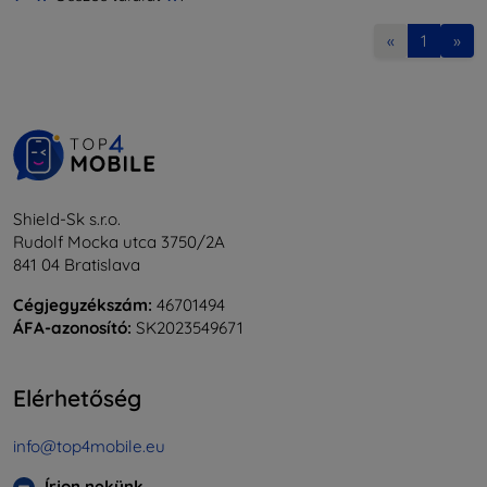
«
1
»
Shield-Sk s.r.o.
Rudolf Mocka utca 3750/2A
841 04 Bratislava
Cégjegyzékszám:
46701494
ÁFA-azonosító:
SK2023549671
Elérhetőség
info@top4mobile.eu
Írjon nekünk