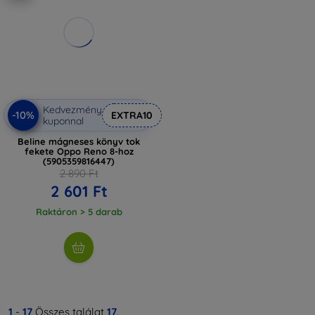
Kedvezmény
-10%
EXTRA10
kuponnal
Beline mágneses könyv tok
fekete Oppo Reno 8-hoz
(5905359816447)
2 890 Ft
2 601 Ft
Raktáron > 5 darab
1
-
17
Összes találat
17
.