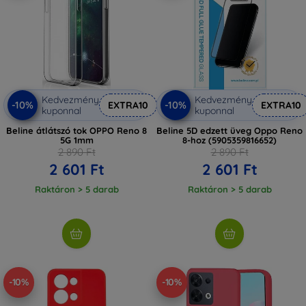
Kedvezmény
Kedvezmény
-10%
-10%
EXTRA10
EXTRA10
kuponnal
kuponnal
Beline átlátszó tok OPPO Reno 8
Beline 5D edzett üveg Oppo Reno
5G 1mm
8-hoz (5905359816652)
2 890 Ft
2 890 Ft
2 601 Ft
2 601 Ft
Raktáron > 5 darab
Raktáron > 5 darab
-10%
-10%