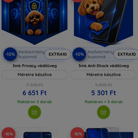
Kedvezmény
Kedvezmény
-10%
-10%
EXTRA10
EXTRA10
kuponnal
kuponnal
3mk Privacy védőüveg
3mk Anti-Shock védőüveg
Méretre készítve
Méretre készítve
7 390 Ft
5 890 Ft
6 651 Ft
5 301 Ft
Raktáron 3 darab
Raktáron > 5 darab
-10%
-10%