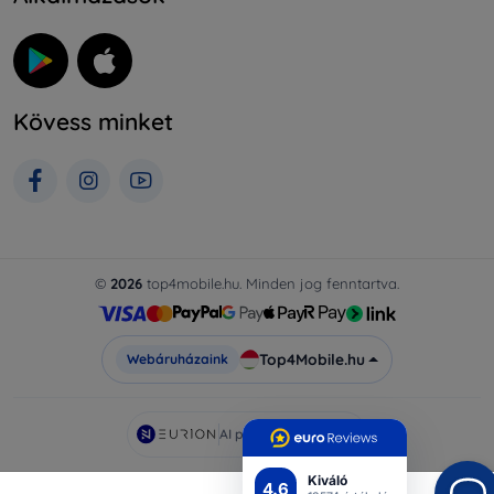
Kövess minket
©
2026
top4mobile.hu. Minden jog fenntartva.
Top4Mobile.hu
Webáruházaink
AI powered by
Eurion
Kiváló
4.6