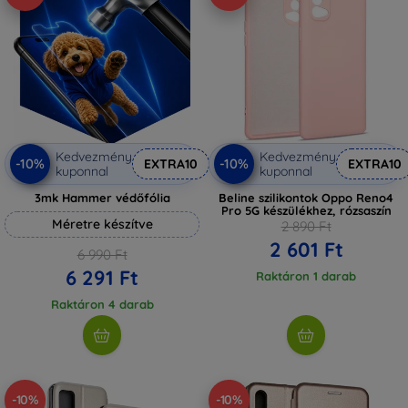
Kedvezmény
Kedvezmény
-10%
-10%
EXTRA10
EXTRA10
kuponnal
kuponnal
3mk Hammer védőfólia
Beline szilikontok Oppo Reno4
Pro 5G készülékhez, rózsaszín
Méretre készítve
2 890 Ft
2 601 Ft
6 990 Ft
6 291 Ft
Raktáron 1 darab
Raktáron 4 darab
-10%
-10%