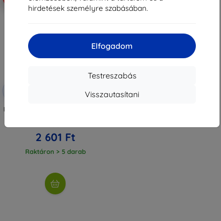
hirdetések személyre szabásában.
Elfogadom
Testreszabás
Kedvezmény
-10%
EXTRA10
Visszautasítani
kuponnal
Beline Case Book Magnetic Oppo
Reno4 Pro 5G piros
2 890 Ft
2 601 Ft
Raktáron > 5 darab