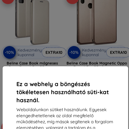
Kedvezmény
Kedvezmény
-10%
-10%
EXTRA10
EXTRA10
kuponnal
kuponnal
Beline Case Book mágneses
Beline Case Book Magnetic Oppo
Oppo Reno4 Pro 5G arany
Reno4 Pro 5G rózsaarany
2 890 Ft
2 890 Ft
2 601 Ft
2 601 Ft
Ez a webhely a böngészés
Raktáron > 5 darab
Raktáron > 5 darab
tökéletesen használható süti-kat
használ.
Weboldalunkon sütiket használunk. Egyesek
elengedhetetlenek az oldal megfelelő
működéséhez, míg mások segítenek a forgalom
-10%
elemzésében, valamint a tartalom és a