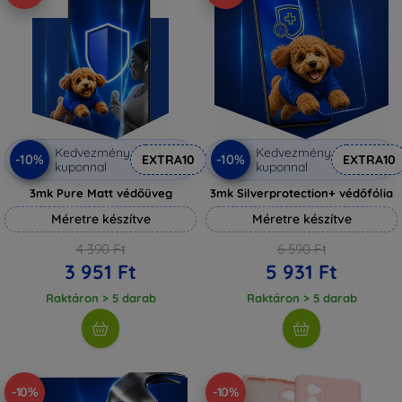
Kedvezmény
Kedvezmény
-10%
-10%
EXTRA10
EXTRA10
kuponnal
kuponnal
3mk Pure Matt védőüveg
3mk Silverprotection+ védőfólia
Méretre készítve
Méretre készítve
4 390 Ft
6 590 Ft
3 951 Ft
5 931 Ft
Raktáron > 5 darab
Raktáron > 5 darab
-10%
-10%