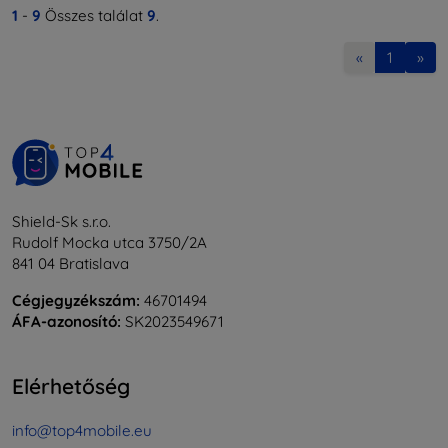
1
-
9
Összes találat
9
.
«
1
»
Shield-Sk s.r.o.
Rudolf Mocka utca 3750/2A
841 04 Bratislava
Cégjegyzékszám:
46701494
ÁFA-azonosító:
SK2023549671
Elérhetőség
info@top4mobile.eu