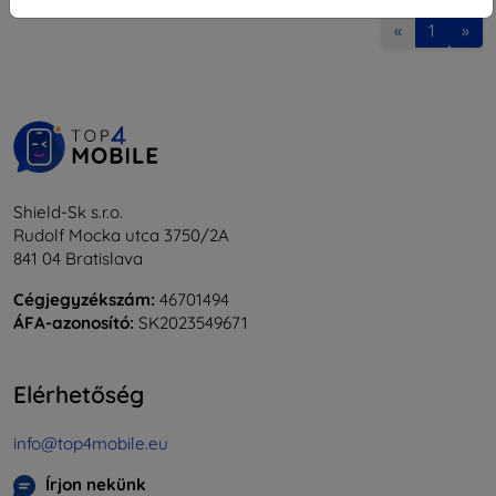
«
1
»
Shield-Sk s.r.o.
Rudolf Mocka utca 3750/2A
841 04 Bratislava
Cégjegyzékszám:
46701494
ÁFA-azonosító:
SK2023549671
Elérhetőség
info@top4mobile.eu
Írjon nekünk