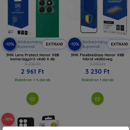
Kedvezmény
Kedvezmény
-10%
-10%
EXTRA10
EXTRA10
kuponnal
kuponnal
3MK Lens Protect Honor X8B
3MK FlexibleGlass Honor X8B
kameragyűrű védő 4 db
hibrid védőüveg
3 290 Ft
3 590 Ft
2 961 Ft
3 230 Ft
Raktáron > 5 darab
Raktáron 1 darab
-70%