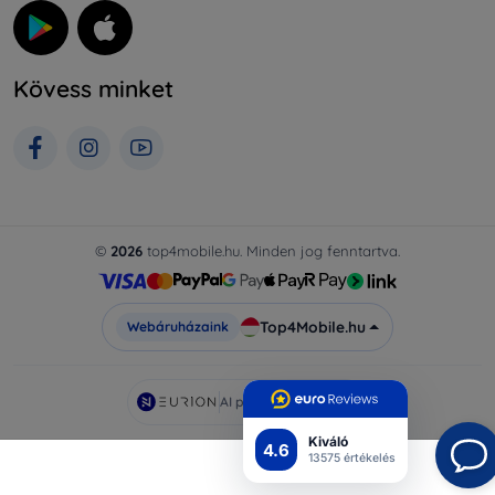
Kövess minket
©
2026
top4mobile.hu. Minden jog fenntartva.
Top4Mobile.hu
Webáruházaink
AI powered by
Eurion
Kiváló
4.6
13575 értékelés