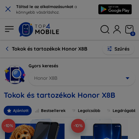
×
Töltsd le az alkalmazásunkat
a
könnyebb vásárláshoz.
0
Tokok és tartozékok Honor X8B
Szűrés
Gyors keresés
Honor X8B
Tokok és tartozékok Honor X8B
Ajánlott
Bestsellerek
Legolcsóbb
Legdrágabb
-10%
-10%