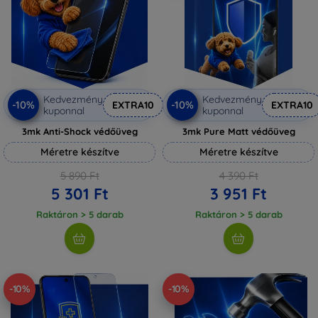
Kedvezmény
Kedvezmény
-10%
-10%
EXTRA10
EXTRA10
kuponnal
kuponnal
3mk Anti-Shock védőüveg
3mk Pure Matt védőüveg
Méretre készítve
Méretre készítve
5 890 Ft
4 390 Ft
5 301 Ft
3 951 Ft
Raktáron > 5 darab
Raktáron > 5 darab
-10%
-10%