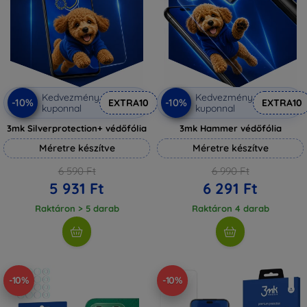
Kedvezmény
Kedvezmény
-10%
-10%
EXTRA10
EXTRA10
kuponnal
kuponnal
3mk Silverprotection+ védőfólia
3mk Hammer védőfólia
Méretre készítve
Méretre készítve
6 590 Ft
6 990 Ft
5 931 Ft
6 291 Ft
Raktáron > 5 darab
Raktáron 4 darab
-10%
-10%