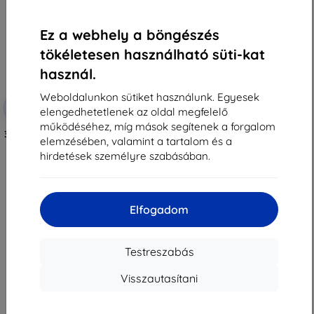
Ez a webhely a böngészés
tökéletesen használható süti-kat
használ.
Weboldalunkon sütiket használunk. Egyesek
Kedvezmény
-10%
EXTRA10
elengedhetetlenek az oldal megfelelő
kuponnal
működéséhez, míg mások segítenek a forgalom
3MK Matt Case Honor X8B fekete
elemzésében, valamint a tartalom és a
tok
4 490 Ft
hirdetések személyre szabásában.
1 341 Ft
Utolsó darab raktáron
Elfogadom
Testreszabás
Visszautasítani
1
-
7
Összes találat
7
.