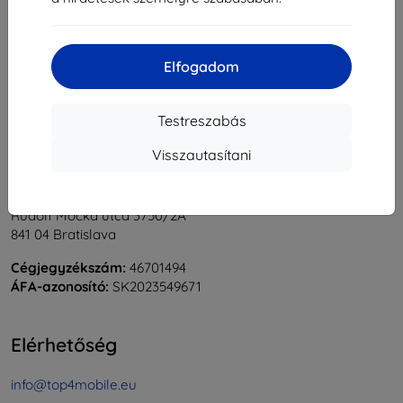
1
-
6
Összes találat
6
.
«
1
»
Elfogadom
Testreszabás
Visszautasítani
Shield-Sk s.r.o.
Rudolf Mocka utca 3750/2A
841 04 Bratislava
Cégjegyzékszám:
46701494
ÁFA-azonosító:
SK2023549671
Elérhetőség
info@top4mobile.eu