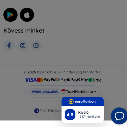
Kövess minket
©
2026
top4mobile.hu. Minden jog fenntartva.
Top4Mobile.hu
Webáruházaink
AI powered by
Eurion
Kiváló
4.6
13574 értékelés