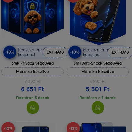
Kedvezmény
Kedvezmény
-10%
-10%
EXTRA10
EXTRA10
kuponnal
kuponnal
3mk Privacy védőüveg
3mk Anti-Shock védőüveg
Méretre készítve
Méretre készítve
7 390 Ft
5 890 Ft
6 651 Ft
5 301 Ft
Raktáron 3 darab
Raktáron > 5 darab
-10%
-10%