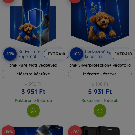
Kedvezmény
Kedvezmény
-10%
-10%
EXTRA10
EXTRA10
kuponnal
kuponnal
3mk Pure Matt védőüveg
3mk Silverprotection+ védőfólia
Méretre készítve
Méretre készítve
4 390 Ft
6 590 Ft
3 951 Ft
5 931 Ft
Raktáron > 5 darab
Raktáron > 5 darab
-10%
-10%