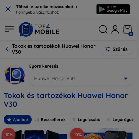
×
Töltsd le az alkalmazásunkat
a
könnyebb vásárláshoz.
0
Tokok és tartozékok Huawei Honor
Szűrés
V30
Gyors keresés
Huawei Honor V30
Tokok és tartozékok Huawei Honor
V30
Ajánlott
Bestsellerek
Legolcsóbb
Legdrágabb
-10%
-10%